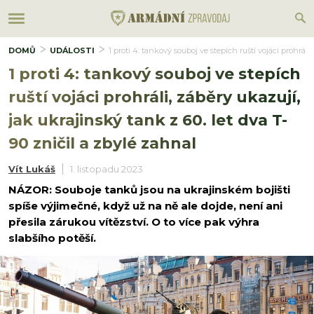
DOMŮ
UDÁLOSTI
1 proti 4: tankový souboj ve stepích ruští vojáci prohráli
1 proti 4: tankový souboj ve stepích
ruští vojáci prohráli, záběry ukazují,
jak ukrajinský tank z 60. let dva T-
90 zničil a zbylé zahnal
Vít Lukáš
1. listopadu 2023
NÁZOR: Souboje tanků jsou na ukrajinském bojišti
spíše výjimečné, když už na ně ale dojde, není ani
přesila zárukou vítězství. O to více pak výhra
slabšího potěší.