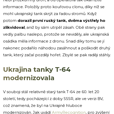
informace. Položily proto kouřovou clonu, díky níž se
mohl ukrajinský tank skrýt za řadou stromů. Když
potom
dorazil první ruský tank, dvěma výstřely ho
zlikvidoval
, aniž by sám utrpěl zásah. Obě strany pak
vedly palbu naslepo, protože se neviděly, ale ukrajinská
osádka měla informace z dronu. Snad díky tomu se jí
nakonec podařilo náhodou zasáhnout a poškodit druhý
tank, který začal později hořet. Zbylé se pak raději stáhly.
Ukrajina tanky T-64
modernizovala
V souboji stál relativně starý tank T-64 ze 60. let 20
století, tedy pocházející z doby SSSR, ale ve verzi BV,
což znamená, že byl na Ukrajině hluboce
modernizován. Jak uvádí
ArmyRecognition
, pro zvýšení