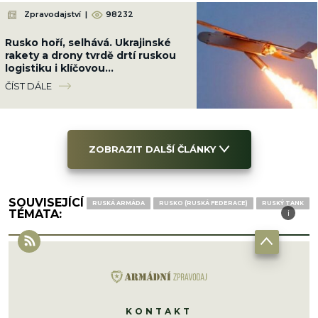
Zpravodajství
|
98232
Rusko hoří, selhává. Ukrajinské
rakety a drony tvrdě drtí ruskou
logistiku i klíčovou
infrastrukturu, vojáci se nehnou
ČÍST DÁLE
ZOBRAZIT DALŠÍ ČLÁNKY
SOUVISEJÍCÍ
RUSKÁ ARMÁDA
RUSKO (RUSKÁ FEDERACE)
RUSKÝ TANK
TÉMATA:
i
i
KONTAKT