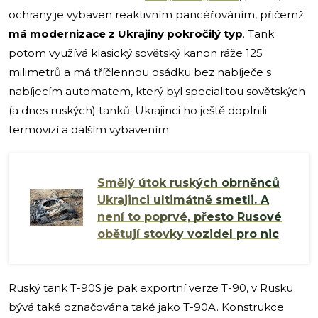
ochrany je vybaven reaktivním pancéřováním, přičemž
má modernizace z Ukrajiny pokročilý typ
. Tank
potom využívá klasický sovětský kanon ráže 125
milimetrů a má tříčlennou osádku bez nabíječe s
nabíjecím automatem, který byl specialitou sovětských
(a dnes ruských) tanků. Ukrajinci ho ještě doplnili
termovizí a dalším vybavením.
Smělý útok ruských obrněnců
Ukrajinci ultimátně smetli. A
není to poprvé, přesto Rusové
obětují stovky vozidel pro nic
Ruský tank T-90S je pak exportní verze T-90, v Rusku
bývá také označována také jako T-90A. Konstrukce