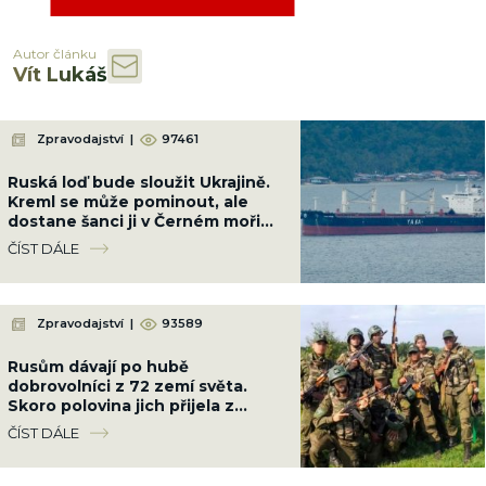
Autor článku
Vít Lukáš
Zpravodajství
|
97461
Ruská loď bude sloužit Ukrajině.
Kreml se může pominout, ale
dostane šanci ji v Černém moři
potopit
ČÍST DÁLE
Zpravodajství
|
93589
Rusům dávají po hubě
dobrovolníci z 72 zemí světa.
Skoro polovina jich přijela z
Latinské Ameriky
ČÍST DÁLE