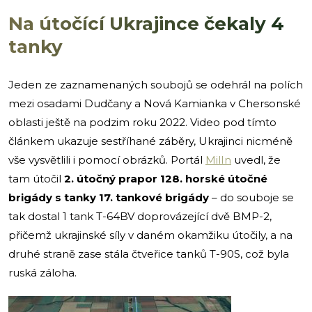
Na útočící Ukrajince čekaly 4
tanky
Jeden ze zaznamenaných soubojů se odehrál na polích
mezi osadami Dudčany a Nová Kamianka v Chersonské
oblasti ještě na podzim roku 2022. Video pod tímto
článkem ukazuje sestříhané záběry, Ukrajinci nicméně
vše vysvětlili i pomocí obrázků. Portál
MilIn
uvedl, že
tam útočil
2. útočný prapor 128. horské útočné
brigády s tanky 17. tankové brigády
– do souboje se
tak dostal 1 tank T-64BV doprovázející dvě BMP-2,
přičemž ukrajinské síly v daném okamžiku útočily, a na
druhé straně zase stála čtveřice tanků T-90S, což byla
ruská záloha.