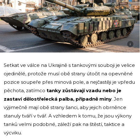
i
Setkat ve válce na Ukrajině s tankovými souboji je velice
ojedinělé, protože musí obě strany útočit na opevněné
pozice soupeře přes minová pole, a nejčastěji je vpředu
pěchota, zatímco
tanky zůstávají vzadu nebo je
zastaví dělostřelecká palba, případně miny
. Jen
výjimečně mají obě strany šanci, aby jejich obrněnce
stanuly tváří v tvář. A vzhledem k tomu, že jsou výkony
tanků velmi podobné, záleží pak na štěstí, taktice a
výcviku.