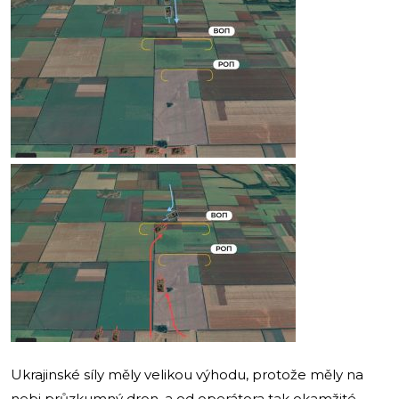
Ukrajinské síly měly velikou výhodu, protože měly na
nebi průzkumný dron, a od operátora tak okamžité