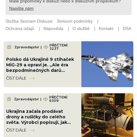
PŘEČTENÍ:
Zpravodajství
|
3237
Polsko dá Ukrajině 9 stíhaček
MiG-29 a opraví je. „Ale éra
bezpodmínečných darů
skončila,“ vzkázala Varšava
ČÍST DÁLE
PŘEČTENÍ:
Zpravodajství
|
6309
Ukrajina začala prodávat
drony a rušičky do celého
světa. Výrobci popisují, jak
funguje nový zbrojní byznys
ČÍST DÁLE
uprostřed války