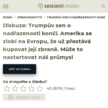
DOMŮ
ZPRAVODAJSTVÍ
TRUMPŮV SEN O NADŘAZENOSTI KONČÍ. 
Diskuze: Trumpův sen o
nadřazenosti končí. Amerika se
zlobí na Evropu, že už přestává
kupovat její zbraně. Může to
nastartovat náš průmysl
ZPĚT DO ČLÁNKU
Co si myslíte o článku?
4
/5 (
80
%)
1
hlasů
Nahlásit chybu