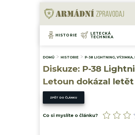
LETECKÁ
HISTORIE
TECHNIKA
DOMŮ
HISTORIE
P-38 LIGHTNING, VÝJIMKA
Diskuze: P-38 Lightn
Letoun dokázal letět
ZPĚT DO ČLÁNKU
Co si myslíte o článku?