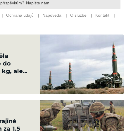
ěla
o do
 kg, ale
rajině
 za 1,5