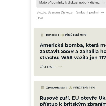
Historie
|
PŘEČTENÍ: 9178
Americká bomba, která m
zastavit SSSR a zahalila h
strachu: W58 vážila jen 117
měla sílu 200 kilotun
ČÍST DÁLE
Zpravodajství
|
PŘEČTENÍ: 4910
Rusové zuří, EU otevře Uk
přístup k britským zbraním