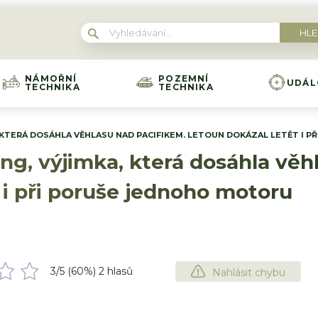
NÁMOŘNÍ
POZEMNÍ
UDÁL
TECHNIKA
TECHNIKA
, KTERÁ DOSÁHLA VĚHLASU NAD PACIFIKEM. LETOUN DOKÁZAL LETĚT I 
ing, výjimka, která dosáhla věh
 i při poruše jednoho motoru
3
/5 (
60
%)
2
hlasů
Nahlásit chybu