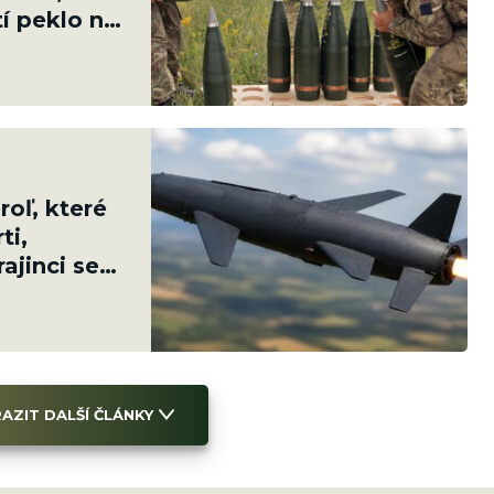
tí peklo na
oľ, které
ti,
ajinci se
AZIT DALŠÍ ČLÁNKY