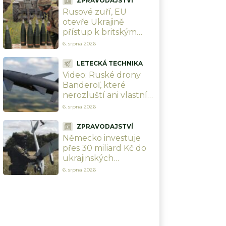
ZPRAVODAJSTVÍ
Rusové zuří, EU
otevře Ukrajině
přístup k britským
zbraním za 1,5 bilionu
6. srpna 2026
Kč a „Rusáci“ pocítí
peklo na zemi
LETECKÁ TECHNIKA
Video: Ruské drony
Banderoľ, které
nerozluští ani vlastní
experti, zachyceny v
6. srpna 2026
Chersonu. Ukrajinci se
proti ni neumí bránit
ZPRAVODAJSTVÍ
Německo investuje
přes 30 miliard Kč do
ukrajinských
zbrojovek. Chce
6. srpna 2026
změnit celou válku a
srazit Rusko na kolena