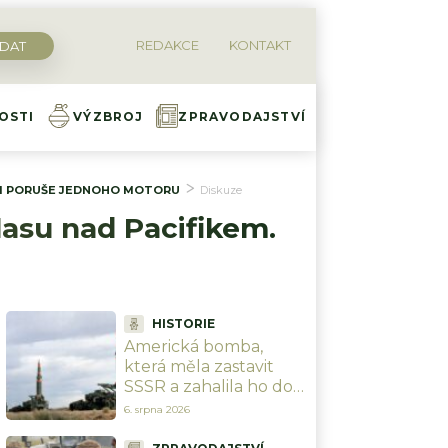
REDAKCE
KONTAKT
OSTI
VÝZBROJ
ZPRAVODAJSTVÍ
PŘI PORUŠE JEDNOHO MOTORU
Diskuze
lasu nad Pacifikem.
HISTORIE
Americká bomba,
která měla zastavit
SSSR a zahalila ho do
strachu: W58 vážila jen
6. srpna 2026
117 kg, ale měla sílu
200 kilotun