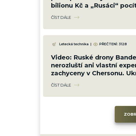
bilionu Kč a „Rusáci“ pocí
zemi
ČÍST DÁLE
Letecká technika
|
PŘEČTENÍ: 3128
Video: Ruské drony Bander
nerozluští ani vlastní exper
zachyceny v Chersonu. Ukr
proti ni neumí bránit
ČÍST DÁLE
ZOBR