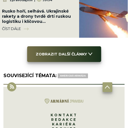
Rusko hoří, selhává. Ukrajinské
rakety a drony tvrdě drtí ruskou
logistiku i klíčovou
infrastrukturu, vojáci se nehnou
ČÍST DÁLE
ZOBRAZIT DALŠÍ ČLÁNKY
SOUVISEJÍCÍ TÉMATA:
AMERICKÁ ARMÁDA
KONTAKT
REDAKCE
KARIÉRA