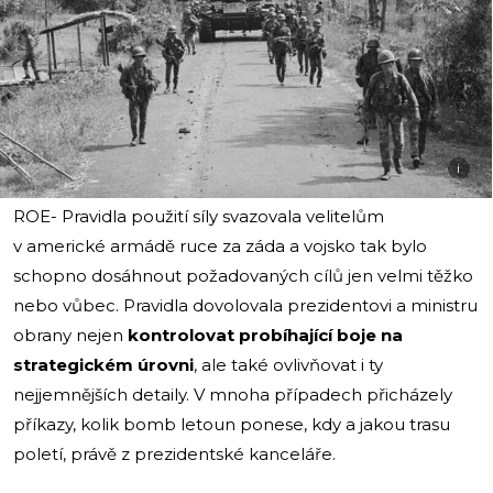
i
ROE- Pravidla použití síly svazovala velitelům
v americké armádě ruce za záda a vojsko tak bylo
schopno dosáhnout požadovaných cílů jen velmi těžko
nebo vůbec. Pravidla dovolovala prezidentovi a ministru
obrany nejen
kontrolovat probíhající boje na
strategickém úrovni
, ale také ovlivňovat i ty
nejjemnějších detaily. V mnoha případech přicházely
příkazy, kolik bomb letoun ponese, kdy a jakou trasu
poletí, právě z prezidentské kanceláře.