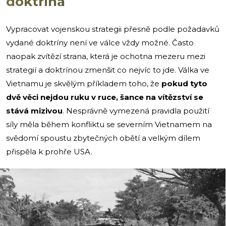
doktrína
Vypracovat vojenskou strategii přesně podle požadavků
vydané doktríny není ve válce vždy možné. Často
naopak zvítězí strana, která je ochotna mezeru mezi
strategií a doktrínou zmenšit co nejvíc to jde. Válka ve
Vietnamu je skvělým příkladem toho, že
pokud tyto
dvě věci nejdou ruku v ruce, šance na vítězství se
stává mizivou
. Nesprávně vymezená pravidla použití
síly měla během konfliktu se severním Vietnamem na
svědomí spoustu zbytečných obětí a velkým dílem
přispěla k prohře USA.