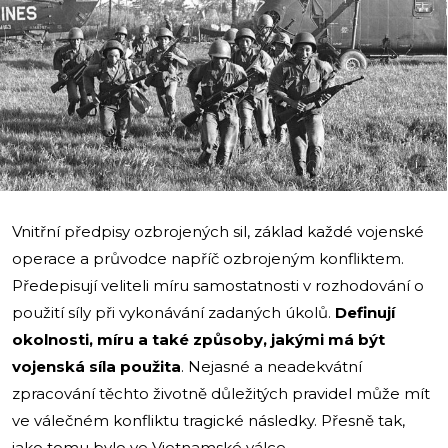
i
Vnitřní předpisy ozbrojených sil, základ každé vojenské
operace a průvodce napříč ozbrojeným konfliktem.
Předepisují veliteli míru samostatnosti v rozhodování o
použití síly při vykonávání zadaných úkolů.
Definují
okolnosti, míru a také způsoby, jakými má být
vojenská síla použita
. Nejasné a neadekvátní
zpracování těchto životně důležitých pravidel může mít
ve válečném konfliktu tragické následky. Přesně tak,
jako tomu bylo ve Vietnamské válce.