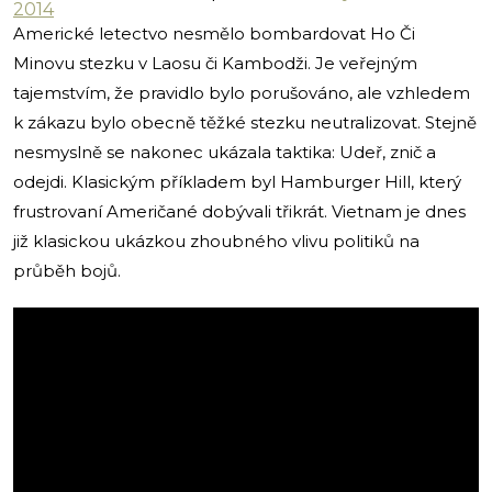
2014
Americké letectvo nesmělo bombardovat Ho Či
Minovu stezku v Laosu či Kambodži. Je veřejným
tajemstvím, že pravidlo bylo porušováno, ale vzhledem
k zákazu bylo obecně těžké stezku neutralizovat. Stejně
nesmyslně se nakonec ukázala taktika: Udeř, znič a
odejdi. Klasickým příkladem byl Hamburger Hill, který
frustrovaní Američané dobývali třikrát. Vietnam je dnes
již klasickou ukázkou zhoubného vlivu politiků na
průběh bojů.