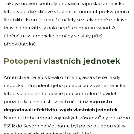
Taková úroveň kontroly připravila například americké
letectvo o dvě klíčové vlastnosti: moment překvapení a
flexibilitu. Kromě toho, že nálety se staly méně efektivní,
Pravidla použití síly dala nepříteli mnoho výhod. A
útočné mise americké armády se staly příliš
předvídatelné.
Potopení vlastních jednotek
Američtí velitelé usilovali o změnu, avšak té se nikdy
nedočkali. Prezident i jeho poradci udržovali americké
letectvo a nejen to, pevně pod kontrolou Pravidel
použití síly a nespustili z nich oči, čímž
naprosto
degradovali efektivitu svých vlastních jednotek
.
Naopak třeba import vojenských zásob z Číny potažmo
SSSR do Severního Vietnamu byl po celou dobu války
dovolen a nikdo si nedovolil to příliš řešit.