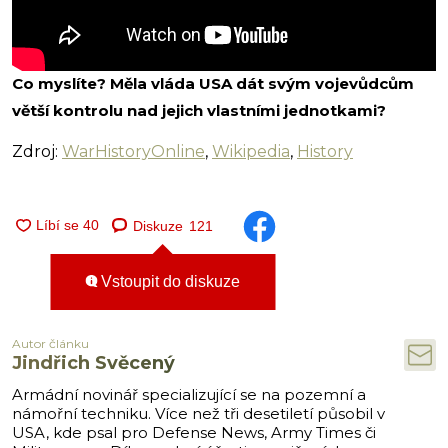
Co myslíte? Měla vláda USA dát svým vojevůdcům
větší kontrolu nad jejich vlastními jednotkami?
Zdroj:
WarHistoryOnline
,
Wikipedia
,
History
Diskuze
121
Vstoupit do diskuze
Autor článku
Jindřich Svěcený
Armádní novinář specializující se na pozemní a
námořní techniku. Více než tři desetiletí působil v
USA, kde psal pro Defense News, Army Times či