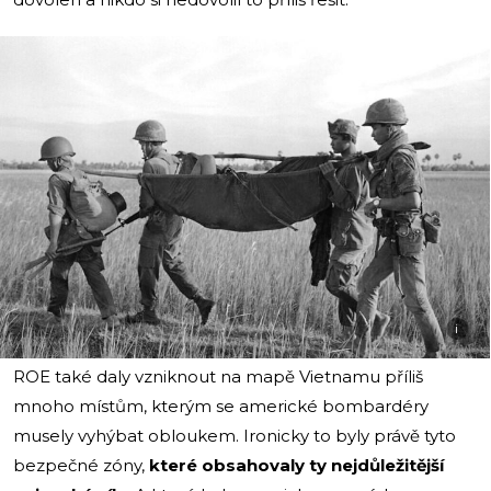
i
ROE také daly vzniknout na mapě Vietnamu příliš
mnoho místům, kterým se americké bombardéry
musely vyhýbat obloukem. Ironicky to byly právě tyto
bezpečné zóny,
které obsahovaly ty nejdůležitější