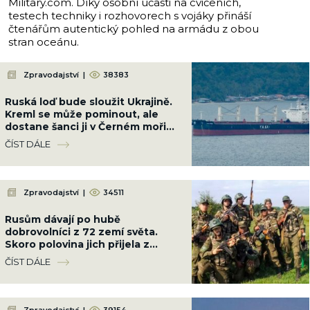
Military.com. Díky osobní účasti na cvičeních,
testech techniky i rozhovorech s vojáky přináší
čtenářům autentický pohled na armádu z obou
stran oceánu.
Zpravodajství
|
38383
Ruská loď bude sloužit Ukrajině.
Kreml se může pominout, ale
dostane šanci ji v Černém moři
potopit
ČÍST DÁLE
Zpravodajství
|
34511
Rusům dávají po hubě
dobrovolníci z 72 zemí světa.
Skoro polovina jich přijela z
Latinské Ameriky
ČÍST DÁLE
Zpravodajství
|
39154