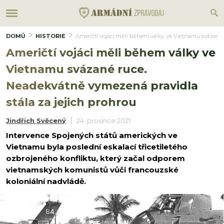
DOMŮ
HISTORIE
Američtí vojáci měli během války ve Vietnamu svázané 
Američtí vojáci měli během války ve
Vietnamu svázané ruce.
Neadekvátně vymezená pravidla
stála za jejich prohrou
Jindřich Svěcený
24. prosince 2021
Intervence Spojených států amerických ve
Vietnamu byla poslední eskalací třicetiletého
ozbrojeného konfliktu, který začal odporem
vietnamských komunistů vůči francouzské
koloniální nadvládě.