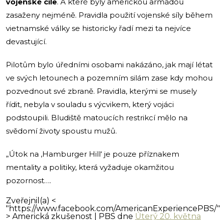
vojenské cíle
. A které byly americkou armádou
zasaženy nejméně. Pravidla použití vojenské síly během
vietnamské války se historicky řadí mezi ta nejvíce
devastující.
Pilotům bylo úředními osobami nakázáno, jak mají létat
ve svých letounech a pozemním silám zase kdy mohou
pozvednout své zbraně. Pravidla, kterými se musely
řídit, nebyla v souladu s výcvikem, který vojáci
podstoupili. Bludiště matoucích restrikcí mělo na
svědomí životy spoustu mužů.
„Útok na ‚Hamburger Hill‘ je pouze příznakem
mentality a politiky, která vyžaduje okamžitou
pozornost….
Zveřejnil(a) <
"https://www.facebook.com/AmericanExperiencePBS/"
> Americká zkušenost | PBS dne
Úterý 20. května