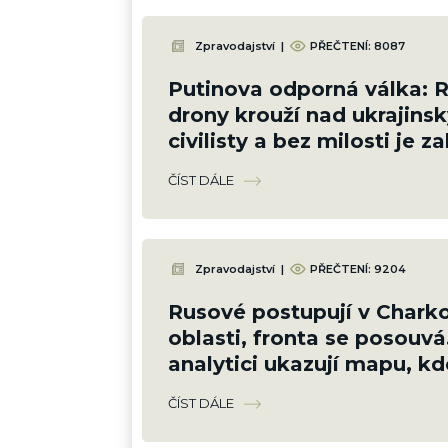
Zpravodajství
|
PŘEČTENÍ:
8087
Putinova odporná válka: 
drony krouží nad ukrajins
civilisty a bez milosti je zab
Bezmála 1 000 mrtvých, z 
ČÍST DÁLE
dětí
Zpravodajství
|
PŘEČTENÍ:
9204
Rusové postupují v Chark
oblasti, fronta se posouvá
analytici ukazují mapu, kd
ztrácejí pozice
ČÍST DÁLE