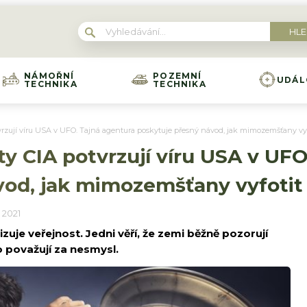
NÁMOŘNÍ
POZEMNÍ
UDÁL
TECHNIKA
TECHNIKA
zují víru USA v UFO. Tajná agentura poskytuje přesný návod, jak mimozemšťany vyf
 CIA potvrzují víru USA v UFO
vod, jak mimozemšťany vyfotit
 2021
zuje veřejnost. Jedni věří, že zemi běžně pozorují
o považují za nesmysl.