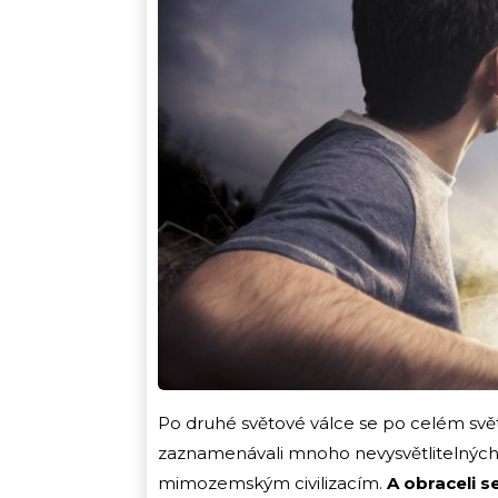
Po druhé světové válce se po celém svě
zaznamenávali mnoho nevysvětlitelných j
mimozemským civilizacím.
A obraceli se