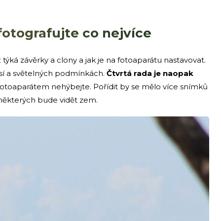
otografujte co nejvíce
tiž týká závěrky a clony a jak je na fotoaparátu nastavovat.
así a světelných podmínkách.
Čtvrtá rada je naopak
fotoaparátem nehýbejte. Pořídit by se mělo více snímků
některých bude vidět zem.