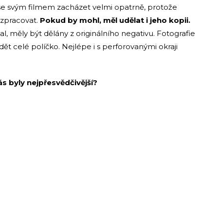
l se svým filmem zacházet velmi opatrně, protože
 zpracovat.
Pokud by mohl, měl udělat i jeho kopii.
l, měly být dělány z originálního negativu. Fotografie
dět celé políčko. Nejlépe i s perforovanými okraji
s byly nejpřesvědčivější?