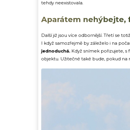
tehdy neexistovala.
Aparátem nehýbejte, f
Další již jsou více odbornější. Třetí se to
I když samozřejmě by záleželo i na poč
jednoduchá.
Když snímek pořizujete, s 
objektu. Užitečné také bude, pokud na 