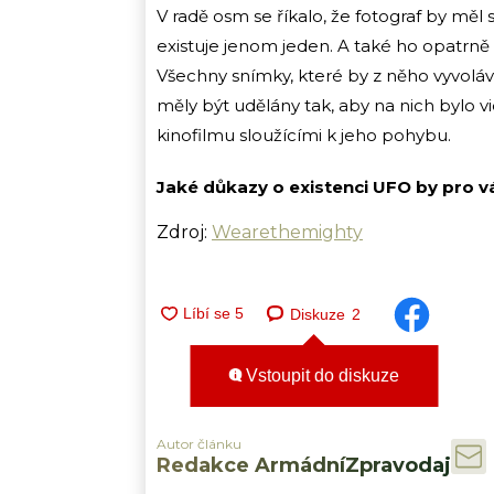
V radě osm se říkalo, že fotograf by mě
existuje jenom jeden. A také ho opatrně
Všechny snímky, které by z něho vyvoláva
měly být udělány tak, aby na nich bylo vi
kinofilmu sloužícími k jeho pohybu.
Jaké důkazy o existenci UFO by pro vá
Zdroj:
Wearethemighty
Diskuze
2
Vstoupit do diskuze
Autor článku
Redakce ArmádníZpravodaj