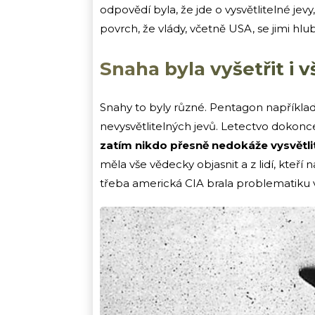
odpovědí byla, že jde o vysvětlitelné jev
povrch, že vlády, včetně USA, se jimi hlu
Snaha byla vyšetřit i v
Snahy to byly různé. Pentagon například
nevysvětlitelných jevů. Letectvo dokonce
zatím nikdo přesně nedokáže vysvětlit
měla vše vědecky objasnit a z lidí, kteří
třeba americká CIA brala problematiku 