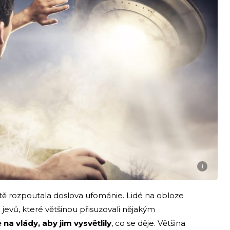
i
tě rozpoutala doslova ufománie. Lidé na obloze
evů, které většinou přisuzovali nějakým
 na vlády, aby jim vysvětlily
, co se děje. Většina