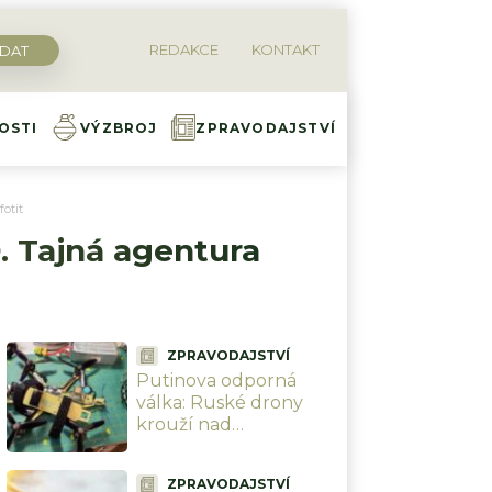
REDAKCE
KONTAKT
OSTI
VÝZBROJ
ZPRAVODAJSTVÍ
otit
. Tajná agentura
ZPRAVODAJSTVÍ
Putinova odporná
válka: Ruské drony
krouží nad
ukrajinskými civilisty a
bez milosti je zabíjí.
ZPRAVODAJSTVÍ
Bezmála 1 000