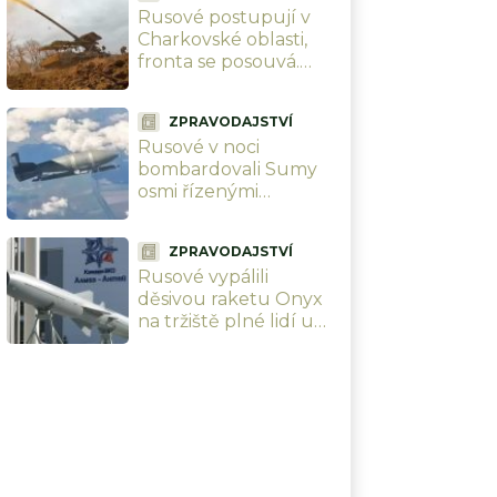
Rusové postupují v
mrtvých, z toho 179
Charkovské oblasti,
dětí
fronta se posouvá.
Vlastní analytici
ukazují mapu, kde
ZPRAVODAJSTVÍ
Ukrajinci ztrácejí
Rusové v noci
pozice
bombardovali Sumy
osmi řízenými
bombami. Úmyslně
cílili na civilisty, zabili i
ZPRAVODAJSTVÍ
dvě malé holčičky
Rusové vypálili
děsivou raketu Onyx
na tržiště plné lidí u
Oděsy. Úmyslně
terorizují civilní
obyvatelstvo