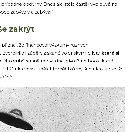
y, případně podvrhy. Dnes ale stále častěji vyplouvá na
boce zabývaly a zabývají.
še zakrýt
 přiznal, že financoval výzkumy různých
 zveřejnilo i záběry získané vojenskými piloty,
které si
.
Na druhé straně to byla inciativa Blue book, která
 na UFO ukazovali, udělat téměř blázny. Ale ukazuje se, že
vážně.