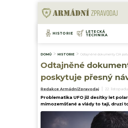
LETECKÁ
HISTORIE
TECHNIKA
DOMŮ
HISTORIE
Odtajněné dokumenty CIA potvr
Odtajněné dokumenty
poskytuje přesný ná
Redakce ArmádníZpravodaj
22. listopadu
Problematika UFO již desítky let polari
mimozemšťané a vlády to tají, druzí t