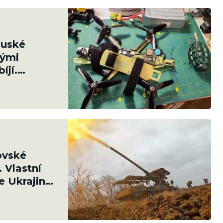
Ruské
kými
íjí.
toho 179
ovské
. Vlastní
e Ukrajinci