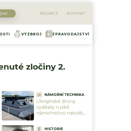
REDAKCE
KONTAKT
OSTI
VÝZBROJ
ZPRAVODAJSTVÍ
enuté zločiny 2.
NÁMOŘNÍ TECHNIKA
Ukrajinské drony
vyděsily ruské
námořnictvo natolik,
že staví plovoucí
strážní věže s
HISTORIE
kulometem. Věří, že to