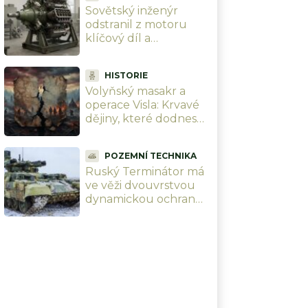
Sovětský inženýr
stačí
odstranil z motoru
klíčový díl a
zdvojnásobil mu
výkon. Svět na jeho
HISTORIE
patent zapomněl, teď
Volyňský masakr a
se k němu vrací
operace Visla: Krvavé
dějiny, které dodnes
štěpí Ukrajinu a
Polsko. Kreml jen
POZEMNÍ TECHNIKA
přihlíží a slaví
Ruský Terminátor má
ve věži dvouvrstvou
dynamickou ochranu,
jakou nemá ani T-90M.
Čínský nadšenec
odhalil složení pancíře