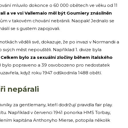
řování mluvilo dokonce o 60 000 obětech ve věku od 11
rali a ve vsi Vallemaio měl být Goumiery znásilněn
kům v takovém chování nebránili. Naopak! Jednalo se
 násilí se s gustem zapojovali.
notkách věděli své, dokazuje, že po invazi v Normandii a
o svých měst nepouštěli. Například 1. divize byla
.
Celkem bylo za sexuální zločiny během italského
8 bylo popraveno a 39 osvobozeno pro nedostatek
 uzavřela, když roku 1947 odškodnila 1488 obětí.
ři nepárali
vníky za gentlemany, kteří dodržují pravidla fair play.
štítu. Například v červenci 1941 ponorka HMS Torbay,
ením kapitána Anthonyho Mierse, potopila několik