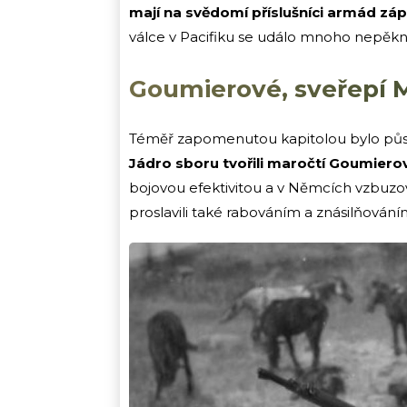
mají na svědomí příslušníci armád zá
válce v Pacifiku se událo mnoho nepěkn
Goumierové, sveřepí 
Téměř zapomenutou kapitolou bylo půs
Jádro sboru tvořili maročtí Goumiero
bojovou efektivitou a v Němcích vzbuzo
proslavili také rabováním a znásilňování