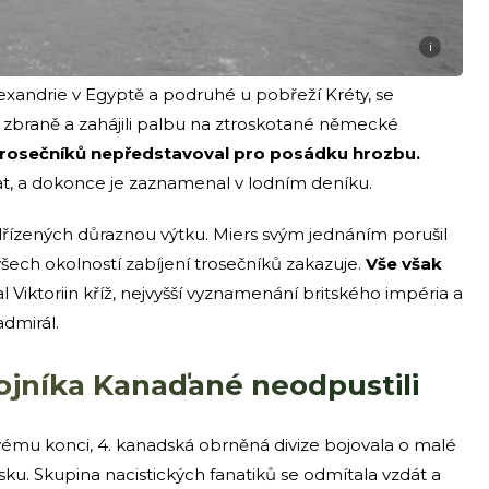
i
exandrie v Egyptě a podruhé u pobřeží Kréty, se
y zbraně a zahájili palbu na ztroskotané německé
rosečníků nepředstavoval pro posádku hrozbu.
vat, a dokonce je zaznamenal v lodním deníku.
dřízených důraznou výtku. Miers svým jednáním porušil
šech okolností zabíjení trosečníků zakazuje.
Vše však
l Viktoriin kříž, nejvyšší vyznamenání britského impéria a
admirál.
ojníka Kanaďané neodpustili
 svému konci, 4. kanadská obrněná divize bojovala o malé
u. Skupina nacistických fanatiků se odmítala vzdát a