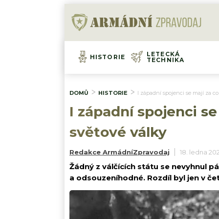
LETECKÁ
HISTORIE
TECHNIKA
DOMŮ
HISTORIE
I západní spojenci se mají za c
I západní spojenci s
světové války
Redakce ArmádníZpravodaj
18. ledna 20
Žádný z válčících státu se nevyhnul pá
a odsouzeníhodné. Rozdíl byl jen v čet