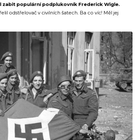
l zabit populární podplukovník Frederick Wigle.
lil odstřelovač v civilních šatech. Ba co víc! Měl jej