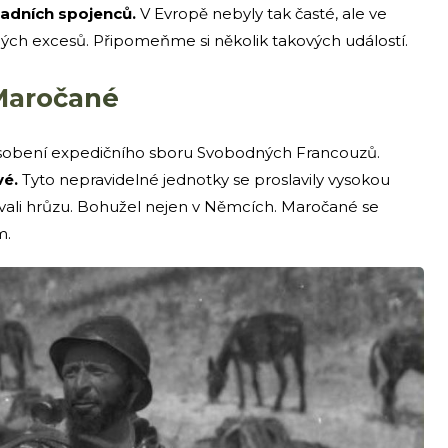
padních spojenců.
V Evropě nebyly tak časté, ale ve
ých excesů. Připomeňme si několik takových událostí.
Maročané
obení expedičního sboru Svobodných Francouzů.
vé.
Tyto nepravidelné jednotky se proslavily vysokou
vali hrůzu. Bohužel nejen v Němcích. Maročané se
m.