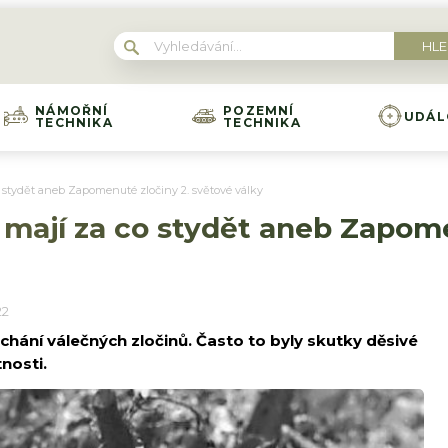
NÁMOŘNÍ
POZEMNÍ
UDÁL
TECHNIKA
TECHNIKA
o stydět aneb Zapomenuté zločiny 2. světové války
e mají za co stydět aneb Zapom
22
chání válečných zločinů. Často to byly skutky děsivé
nosti.