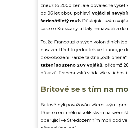
zneužito 2000 žen, ale poválečné vyšet
do 86 let obou pohlaví.
Vojáci si nevybí
šedesátiletý muž.
Důstojníci svým vojá
často o Korsičany, ti Italy nenáviděli a do
To, že Francouzi o svých koloniálních jed
nasazení těchto jednotek ve Francii, je d
z osvobození Paříže taktně „odkloněna“
tažení souzeno 207 vojáků,
přičemž 2
důkazů. Francouzská vláda vše v tichosti
Britové se s tím na mo
Britové byli považováni všemi svými proti
Přesto i oni měli několik skvrn na svém 
operující ve Středozemním moři pod vel
německých lodí.