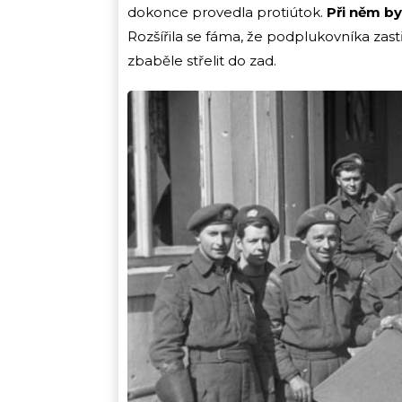
dokonce provedla protiútok.
Při něm by
Rozšířila se fáma, že podplukovníka zastře
zbaběle střelit do zad.