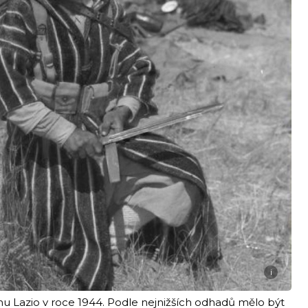
i
nu Lazio v roce 1944. Podle nejnižších odhadů mělo být