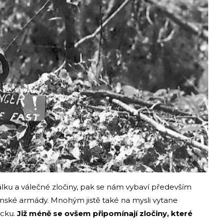
i
ku a válečné zločiny, pak se nám vybaví především
nské armády. Mnohým jistě také na mysli vytane
cku.
Již méně se ovšem připomínají zločiny, které