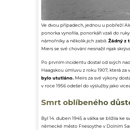
Ve dvou případech, jednou u pobřeží Al
ponorka vynořila, ponorkáři vzali do ruk
námořníky a několik jich zabili.
Žádný z t
Miers se své chování nesnažil nijak skrý
Po prvním incidentu dostal od svých na
Haagskou úmluvu z roku 1907, která za v
bylo ututláno.
Meirs za své výkony dosta
v roce 1956 odešel do výslužby jako vice
Smrt oblíbeného důst
Byl 14. duben 1945 a válka se blížila ke
německé město Friesoythe v Dolním Sask