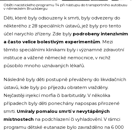
Oběti nacistického programu T4 při nástupu do transportního autobusu
v německém Bruckbergu
Děti, které byly odsouzeny k smrti, byly odvezeny do
některého z 28 speciálních ústavů, jež byly pro tento
účel narychlo zřízeny. Zde byly
podrobeny intenzivním
a často velice bolestivým experimentům
. Mezi
těmito speciálními klinikami byly i významné zdravotní
instituce a vážené německé nemocnice, v nichž
působilo mnoho uznávaných lékařů.
Následně byly děti postupně převáženy do likvidačních
ústavů, kde byly po příjezdu obratem vražděny.
Nejčastěji injekcí morfia či barbituráty. V několika
případech byly děti ponechány napospas přirozené
smrti.
Umíraly pomalou smrtí v nevytápěných
místnostech
na podchlazení či vyhladovění. V rámci
programu dětské eutanazie bylo zavražděno na 6 000