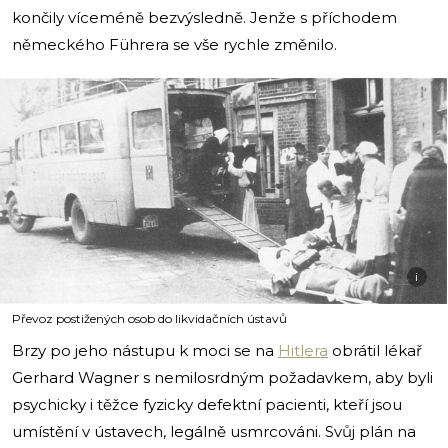
končily víceméně bezvýsledně. Jenže s příchodem
německého Führera se vše rychle změnilo.
i
Převoz postižených osob do likvidačních ústavů
Brzy po jeho nástupu k moci se na
Hitlera
obrátil lékař
Gerhard Wagner s nemilosrdným požadavkem, aby byli
psychicky i těžce fyzicky defektní pacienti, kteří jsou
umístění v ústavech, legálně usmrcováni. Svůj plán na