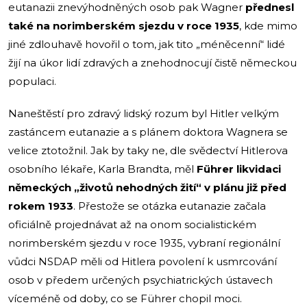
eutanazii znevýhodněných osob pak Wagner
přednesl
také na norimberském sjezdu v roce 1935
, kde mimo
jiné zdlouhavě hovořil o tom, jak tito „méněcenní“ lidé
žijí na úkor lidí zdravých a znehodnocují čistě německou
populaci.
Naneštěstí pro zdravý lidský rozum byl Hitler velkým
zastáncem eutanazie a s plánem doktora Wagnera se
velice ztotožnil. Jak by taky ne, dle svědectví Hitlerova
osobního lékaře, Karla Brandta, měl
Führer likvidaci
německých „životů nehodných žití“
v plánu již před
rokem 1933
.
Přestože se otázka eutanazie začala
oficiálně projednávat až na onom socialistickém
norimberském sjezdu v roce 1935, vybraní regionální
vůdci NSDAP měli od Hitlera povolení k usmrcování
osob v předem určených psychiatrických ústavech
víceméně od doby, co se Führer chopil moci.