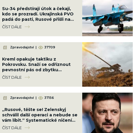
Su-34 předstírají útok a čekají,
kdo se prozradí. Ukrajinská PVO
padá do pasti, Rusové přišli na
důmyslnou taktiku
ČÍST DÁLE
Zpravodajství
|
37709
Kreml opakuje taktiku z
Pokrovsku. Snaží se odříznout
pevnostní pás od zbytku
Ukrajiny, než ho dorazí
ČÍST DÁLE
Zpravodajství
|
37156
„Rusové, těšte se! Zelenskyj
schválil další operaci a nebude se
vám líbit.“ Systematické ničení
zla pokračuje
ČÍST DÁLE