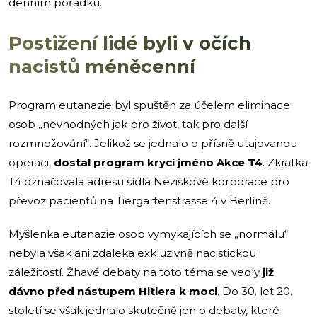
denním pořádku.
Postižení lidé byli v očích
nacistů méněcenní
Program eutanazie byl spuštěn za účelem eliminace
osob „nevhodných jak pro život, tak pro další
rozmnožování“. Jelikož se jednalo o přísně utajovanou
operaci,
dostal program krycí jméno Akce T4
. Zkratka
T4 označovala adresu sídla Neziskové korporace pro
převoz pacientů na Tiergartenstrasse 4 v Berlíně.
Myšlenka eutanazie osob vymykajících se „normálu“
nebyla však ani zdaleka exkluzivně nacistickou
záležitostí. Žhavé debaty na toto téma se vedly
již
dávno před nástupem Hitlera k moci
.
Do 30. let 20.
století se však jednalo skutečně jen o debaty, které