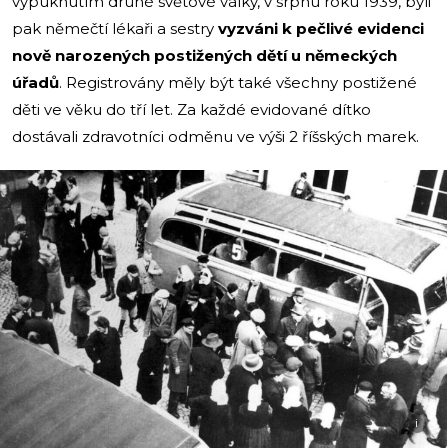
vypuknutím druhé světové války, v srpnu roku 1939, byli
pak němečtí lékaři a sestry
vyzváni k pečlivé evidenci
nově narozených postižených dětí u německých
úřadů
. Registrovány měly být také všechny postižené
děti ve věku do tří let. Za každé evidované dítko
dostávali zdravotníci odměnu ve výši 2 říšských marek.
i