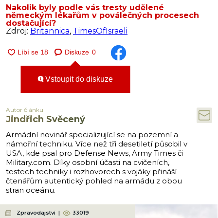
Nakolik byly podle vás tresty udělené
německým lékařům v poválečných procesech
dostačující?
Zdroj:
Britannica
,
TimesOfIsraeli
Diskuze
0
Vstoupit do diskuze
Autor článku
Jindřich Svěcený
Armádní novinář specializující se na pozemní a
námořní techniku. Více než tři desetiletí působil v
USA, kde psal pro Defense News, Army Times či
Military.com. Díky osobní účasti na cvičeních,
testech techniky i rozhovorech s vojáky přináší
čtenářům autentický pohled na armádu z obou
stran oceánu.
Zpravodajství
|
33019