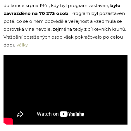
do konce srpna 1941, kdy byl program zastaven,
bylo
zavražděno na 70 273 osob
. Program byl pozastaven
poté, co se o něm dozvěděla veřejnost a vzedmula se
obrovská vlna nevole, zejména tedy z církevních kruhů.
Vraždění postižených osob však pokračovalo po celou
dobu
války
.