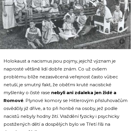
i
Holokaust a nacismus jsou pojmy, jejichž význam je
naprosté většině lidí dobře znám. Co už ovšem
problému blíže nezasvěcená veřejnost často vůbec
netuší, je smutný fakt, že oběťmi kruté nacistické
myšlenky o čisté rase
nebyli ani zdaleka jen židé a
Romové
.
Plynové komory se Hitlerovým přisluhovačům
osvědčily již dříve, a to při honbě na osoby, jež podle
nacistů nebyly hodny žití. Vraždění fyzicky i psychicky
postižených dětí a dospělých bylo ve Třetí říši na