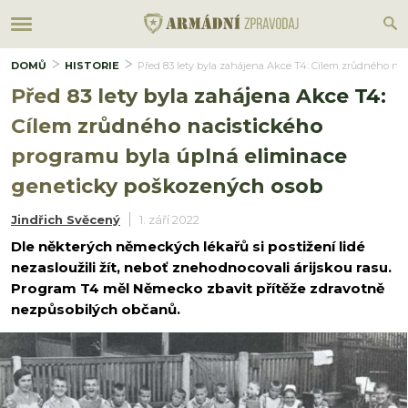
DOMŮ
HISTORIE
Před 83 lety byla zahájena Akce T4: Cílem zrůdného n
Před 83 lety byla zahájena Akce T4:
Cílem zrůdného nacistického
programu byla úplná eliminace
geneticky poškozených osob
Jindřich Svěcený
1. září 2022
Dle některých německých lékařů si postižení lidé
nezasloužili žít, neboť znehodnocovali árijskou rasu.
Program T4 měl Německo zbavit přítěže zdravotně
nezpůsobilých občanů.