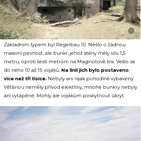
i
Základním typem byl Regelbau 10. Nešlo o žádnou
masivní pevnost, ale bunkr, jehož stěny měly sílu 1,5
metru, oproti šesti metrům na Maginotově linii. Vešlo se
do něho 10 až 15 vojáků.
Na linii jich bylo postaveno
více než tři tisíce.
Nebyly ani nijak pohodlně vybaveny.
Většinou neměly přívod elektřiny, mnohé bunkry nebyly
ani vytápěné. Mohly ale vojákům poskytnout úkryt.