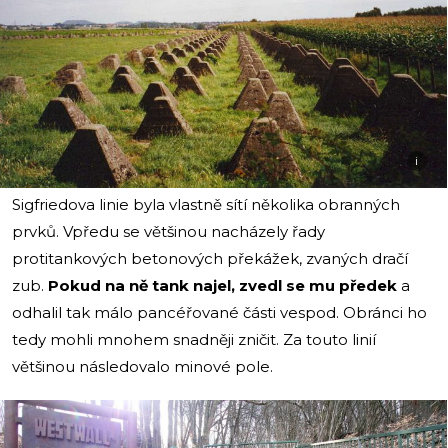
i
Sigfriedova linie byla vlastně sítí několika obranných
prvků. Vpředu se většinou nacházely řady
protitankových betonových překážek, zvaných dračí
zub.
Pokud na ně tank najel, zvedl se mu předek
a
odhalil tak málo pancéřované části vespod. Obránci ho
tedy mohli mnohem snadněji zničit. Za touto linií
většinou následovalo minové pole.