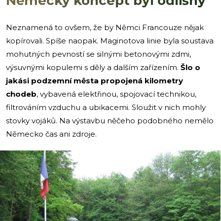
Německý koncept byl odlišný
Neznamená to ovšem, že by Němci Francouze nějak
kopírovali. Spíše naopak. Maginotova linie byla soustava
mohutných pevností se silnými betonovými zdmi,
výsuvnými kopulemi s děly a dalším zařízením.
Šlo o
jakási podzemní města propojená kilometry
chodeb
, vybavená elektřinou, spojovací technikou,
filtrováním vzduchu a ubikacemi. Sloužit v nich mohly
stovky vojáků. Na výstavbu něčeho podobného nemělo
Německo čas ani zdroje.