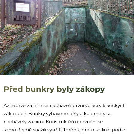
i
Před bunkry byly zákopy
Až teprve za ním se nacházeli první vojáci v klasických
zákopech. Bunkry vybavené děly a kulomety se
nacházely za nimi. Konstruktéři opevnění se
samozřejmě snažili využít i terénu, proto se linie podle