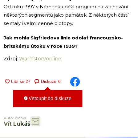
Od roku 1997 v Německu běží program na zachování
některých segmentů jako památek. Z některých částí
se staly i velmi cenné biotopy.
Jak mohla Sigfriedova linie odolat francouzsko-
britskému útoku v roce 1939?
Zdroj:
Warhistoryonline
Diskuze
6
Vstoupit do diskuze
Autor článku
Vít Lukáš