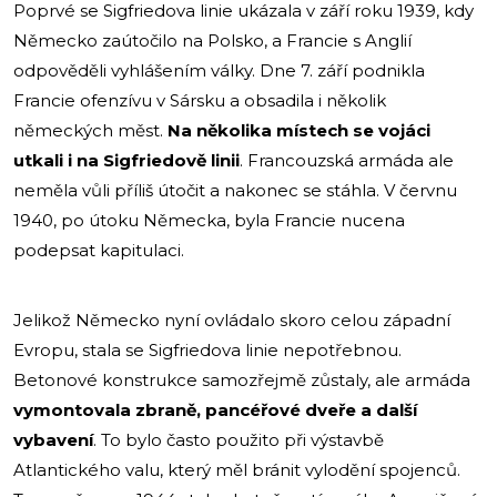
Poprvé se Sigfriedova linie ukázala v září roku 1939, kdy
Německo zaútočilo na Polsko, a Francie s Anglií
odpověděli vyhlášením války. Dne 7. září podnikla
Francie ofenzívu v Sársku a obsadila i několik
německých měst.
Na několika místech se vojáci
utkali i na Sigfriedově linii
. Francouzská armáda ale
neměla vůli příliš útočit a nakonec se stáhla. V červnu
1940, po útoku Německa, byla Francie nucena
podepsat kapitulaci.
Jelikož Německo nyní ovládalo skoro celou západní
Evropu, stala se Sigfriedova linie nepotřebnou.
Betonové konstrukce samozřejmě zůstaly, ale armáda
vymontovala zbraně, pancéřové dveře a další
vybavení
. To bylo často použito při výstavbě
Atlantického valu, který měl bránit vylodění spojenců.