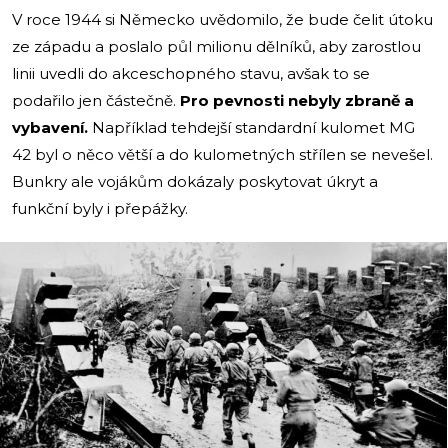
V roce 1944 si Německo uvědomilo, že bude čelit útoku
ze západu a poslalo půl milionu dělníků, aby zarostlou
linii uvedli do akceschopného stavu, avšak to se
podařilo jen částečně.
Pro pevnosti nebyly zbraně a
vybavení.
Například tehdejší standardní kulomet MG
42 byl o něco větší a do kulometných střílen se nevešel.
Bunkry ale vojákům dokázaly poskytovat úkryt a
funkční byly i přepážky.