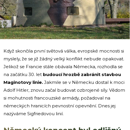
i
Když skončila první světová válka, evropské mocnosti si
myslely, že se již žádný velký konflikt nebude opakovat.
Jelikož se Francie stále obávala Německa, rozhodla se
na začátku 30. let
budoucí hrozbě zabránit stavbou
Maginotovy linie.
Jakmile se v Německu dostal k moci
Adolf Hitler, znovu začal budovat ozbrojené síly. Vědom
si mohutnosti francouzské armády, požadoval na
německých hranicích pevnostní opevnění. Dnes jej
nazýváme Sigfriedovou linií.