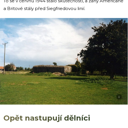
To se v červnu 1944 stalo skutečností, a záhy Američané
a Britové stály před Siegfriedovou linií.
i
Opět nastupují dělníci