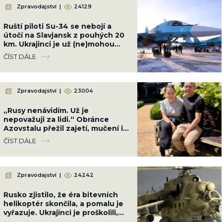
Zpravodajství
|
24129
Ruští piloti Su-34 se nebojí a
útočí na Slavjansk z pouhých 20
km. Ukrajinci je už (ne)mohou
kdykoli sestřelit
ČÍST DÁLE
Zpravodajství
|
23004
„Rusy nenávidím. Už je
nepovažuji za lidi.“ Obránce
Azovstalu přežil zajetí, mučení i
ztrátu paměti. Jeho bratr utekl
ČÍST DÁLE
do Ruska
Zpravodajství
|
24242
Rusko zjistilo, že éra bitevních
helikoptér skončila, a pomalu je
vyřazuje. Ukrajinci je proškolili,
jak to nikdy nečekali