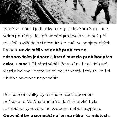
i
Tvrdě se bránící jednotky na Sigfriedově linii Spojence
velmi potrápily. Její překonání jim trvalo více než pět
měsíců a vyžádalo si desetitisíce ztrát ve spojeneckých
řadách.
Navíc měli v té době problém se
zásobováním jednotek
,
které muselo probíhat přes
celou Francii
. Obránci věděli, že stojí na hranicích své
vlasti a bojovali proto velmi houževnatě. I tak se jim linii
ubránit nakonec nepodařilo.
Po skončení války bylo mnoho částí opevnění
poškozeno. Většina bunkrů a dalších prvků byla
rozebrána, vyhozena do vzduchu nebo zasypána.
Opevnění bylo ponecháno jen na několika místech.