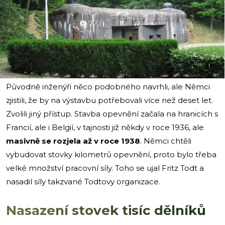
i
Původně inženýři něco podobného navrhli, ale Němci
zjistili, že by na výstavbu potřebovali více než deset let.
Zvolili jiný přístup. Stavba opevnění začala na hranicích s
Francií, ale i Belgií, v tajnosti již někdy v roce 1936, ale
masivně se rozjela až v roce 1938
. Němci chtěli
vybudovat stovky kilometrů opevnění, proto bylo třeba
velké množství pracovní síly. Toho se ujal Fritz Todt a
nasadil síly takzvané Todtovy organizace.
Nasazení stovek tisíc dělníků