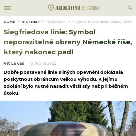
DOMŮ
HISTORIE
Siegfriedova linie: Symbol neporazitelné obrany Německ
Siegfriedova linie: Symbol
neporazitelné obrany Německé říše,
který nakonec padl
Vít Lukáš
8. ledna 2022
Dobře postavená linie silných opevnění dokázala
poskytnout obráncům velkou výhodu. K jejímu
zdolání bylo nutné nasadit větší síly než při běžném
útoku.