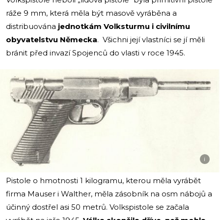
ráže 9 mm, která měla být masově vyráběna a
distribuována
jednotkám Volksturmu i civilnímu
obyvatelstvu Německa
. Všichni její vlastníci se jí měli
bránit před invazí Spojenců do vlasti v roce 1945.
i
Pistole o hmotnosti 1 kilogramu, kterou měla vyrábět
firma Mauser i Walther, měla zásobník na osm nábojů a
účinný dostřel asi 50 metrů. Volkspistole se začala