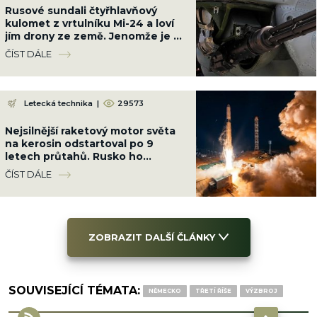
Rusové sundali čtyřhlavňový
kulomet z vrtulníku Mi-24 a loví
jím drony ze země. Jenomže je až
příliš silný
ČÍST DÁLE
Letecká technika
|
29573
Nejsilnější raketový motor světa
na kerosin odstartoval po 9
letech průtahů. Rusko ho
nacpalo do tří raket najednou
ČÍST DÁLE
ZOBRAZIT DALŠÍ ČLÁNKY
SOUVISEJÍCÍ TÉMATA:
NĚMECKO
TŘETÍ ŘÍŠE
VÝZBROJ