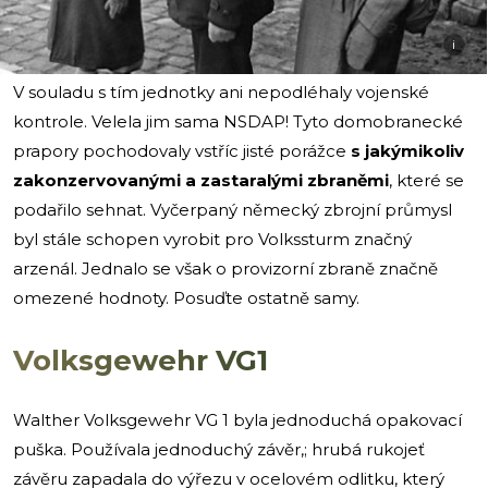
i
V souladu s tím jednotky ani nepodléhaly vojenské
kontrole. Velela jim sama NSDAP! Tyto domobranecké
prapory pochodovaly vstříc jisté porážce
s jakýmikoliv
zakonzervovanými a zastaralými zbraněmi
, které se
podařilo sehnat. Vyčerpaný německý zbrojní průmysl
byl stále schopen vyrobit pro Volkssturm značný
arzenál. Jednalo se však o provizorní zbraně značně
omezené hodnoty. Posuďte ostatně samy.
Volksgewehr VG1
Walther Volksgewehr VG 1 byla jednoduchá opakovací
puška. Používala jednoduchý závěr,; hrubá rukojeť
závěru zapadala do výřezu v ocelovém odlitku, který