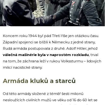
i
Koncem roku 1944 byl pád Třetí říše jen otázkou času.
Západní spojenci se blížili k Německu z jedné strany,
Rudá armáda postupovala z druhé. Adolf Hitler, jehož
válečná mašinérie byla v naprostém rozkladu
, trval
na tom, že záchrana leží v rukou Volkssturmu – lidových
milicí nacistické strany.
Armáda kluků a starců
Od této armády složené z téměř šesti milionů
nesloužících civilních mužů ve věku od 16 do 60 let se