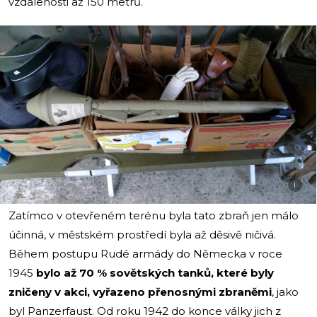
vzdálenosti až 150 metrů.
i
Zatímco v otevřeném terénu byla tato zbraň jen málo
účinná, v městském prostředí byla až děsivě ničivá.
Během postupu Rudé armády do Německa v roce
1945
bylo až 70 % sovětských tanků, které byly
zničeny v akci, vyřazeno přenosnými zbraněmi
, jako
byl Panzerfaust. Od roku 1942 do konce války jich z