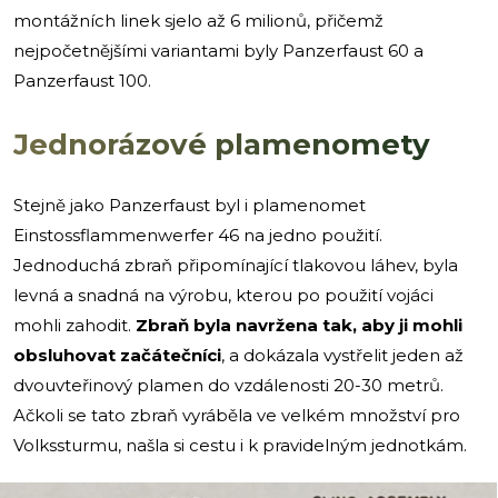
montážních linek sjelo až 6 milionů, přičemž
nejpočetnějšími variantami byly Panzerfaust 60 a
Panzerfaust 100.
Jednorázové plamenomety
Stejně jako Panzerfaust byl i plamenomet
Einstossflammenwerfer 46 na jedno použití.
Jednoduchá zbraň připomínající tlakovou láhev, byla
levná a snadná na výrobu, kterou po použití vojáci
mohli zahodit.
Zbraň byla navržena tak, aby ji mohli
obsluhovat začátečníci
, a dokázala vystřelit jeden až
dvouvteřinový plamen do vzdálenosti 20-30 metrů.
Ačkoli se tato zbraň vyráběla ve velkém množství pro
Volkssturmu, našla si cestu i k pravidelným jednotkám.