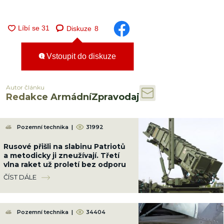
Diskuze
8
Vstoupit do diskuze
Autor článku
Redakce ArmádníZpravodaj
Pozemní technika
|
31992
Rusové přišli na slabinu Patriotů
a metodicky ji zneužívají. Třetí
vlna raket už proletí bez odporu
ČÍST DÁLE
Pozemní technika
|
34404