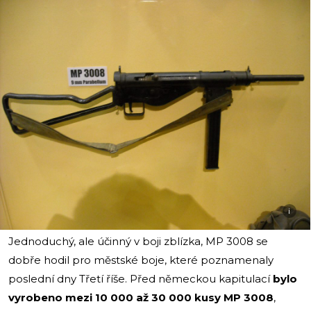
i
Jednoduchý, ale účinný v boji zblízka, MP 3008 se
dobře hodil pro městské boje, které poznamenaly
poslední dny Třetí říše. Před německou kapitulací
bylo
vyrobeno mezi 10 000 až 30 000 kusy MP 3008
,