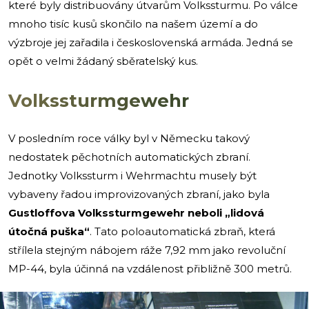
které byly distribuovány útvarům Volkssturmu. Po válce
mnoho tisíc kusů skončilo na našem území a do
výzbroje jej zařadila i československá armáda. Jedná se
opět o velmi žádaný sběratelský kus.
Volkssturmgewehr
V posledním roce války byl v Německu takový
nedostatek pěchotních automatických zbraní.
Jednotky Volkssturm i Wehrmachtu musely být
vybaveny řadou improvizovaných zbraní, jako byla
Gustloffova Volkssturmgewehr neboli „lidová
útočná puška“
. Tato poloautomatická zbraň, která
střílela stejným nábojem ráže 7,92 mm jako revoluční
MP-44, byla účinná na vzdálenost přibližně 300 metrů.