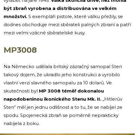
vyrábět na jaře 1945.
Válka skončila dříve, než mohla
být zbraň vyrobena a distribuována ve velkém
množství.
S exempláři pistole, které válku přežily, se
dodnes obchoduje mezi sběrateli palných zbraní a patří
mezi velmi vzácné sběratelské kusy.
MP3008
Na Německo udělala britský zázračný samopal Sten
takový dojem, že ukradlo jeho konstrukci a vyrobilo
vlastní verzi slavného samopalu za 10 dolarů. Ve
skutečnosti byl
MP 3008 téměř dokonalou
napodobeninou ikonického Stenu Mk. II.
„Hitlerův
Sten“ měl jen jednu odlišnost a to tu, že se nabíjel ze
spodu. Spojenecká zbraň se poměrně neprakticky
nabíjela z boku.