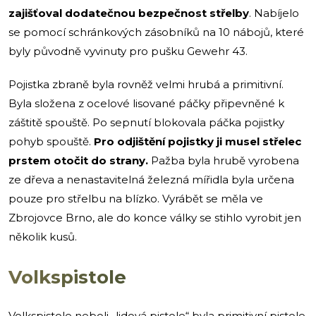
zajišťoval dodatečnou bezpečnost střelby
. Nabíjelo
se pomocí schránkových zásobníků na 10 nábojů, které
byly původně vyvinuty pro pušku Gewehr 43.
Pojistka zbraně byla rovněž velmi hrubá a primitivní.
Byla složena z ocelové lisované páčky připevněné k
záštitě spouště. Po sepnutí blokovala páčka pojistky
pohyb spouště.
Pro odjištění pojistky ji musel střelec
prstem otočit do strany.
Pažba byla hrubě vyrobena
ze dřeva a nenastavitelná železná mířidla byla určena
pouze pro střelbu na blízko. Vyrábět se měla ve
Zbrojovce Brno, ale do konce války se stihlo vyrobit jen
několik kusů.
Volkspistole
Volkspistole neboli „lidová pistole“ byla primitivní pistole