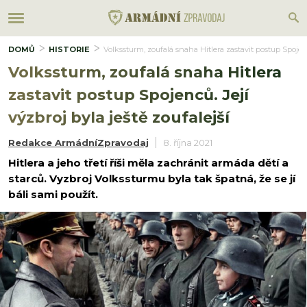
DOMŮ
HISTORIE
Volkssturm, zoufalá snaha Hitlera zastavit postup Spojenců
Volkssturm, zoufalá snaha Hitlera
zastavit postup Spojenců. Její
výzbroj byla ještě zoufalejší
Redakce ArmádníZpravodaj
8. října 2021
Hitlera a jeho třetí říši měla zachránit armáda dětí a
starců. Vyzbroj Volkssturmu byla tak špatná, že se jí
báli sami použít.