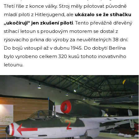
Třetí říše z konce války. Stroj měly pilotovat původně
mladí piloti z Hitlerjugend, ale
ukázalo se že stíhačku
„ukočírují“ jen zkušení piloti
. Tento převážně dřevěný
stíhací letoun s proudovým motorem se dostal z
rýsovacího prkna do výroby za neuvěřitelných 38 dní.
Do bojů vstoupil až v dubnu 1945. Do dobytí Berlína
bylo vyrobeno celkem 320 kusů tohoto inovativního
letounu.