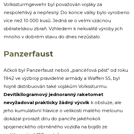
Volkssturmgewehr byl považován vojáky za
nespolehlivý a nepřesný. Do konce války bylo vyrobeno
více než 10 000 kusů. Jedná se o velmi vzácnou
sběratelskou zbraň. Vzhledem k nekvalitě výroby jich
mnoho v dobrém stavu do dnes nezůstalo
Panzerfaust
Ačkoli byl Panzerfaust neboli „pancéřová pěst“ od roku
1942 ve výzbroji pravidelné armády a Waffen SS, byl
hojně distribuován také vojákům Volkssturmu.
Devítikilogramový jednoranný raketomet
nevyžadoval prakticky žádný výcvik
k obsluze, ale
jeho kumulativní hlavice o velikosti malého melounu
dokázal prorazit díru do pancíře jakéhokoli
spojeneckého obrněného vozidla na bojišti ze