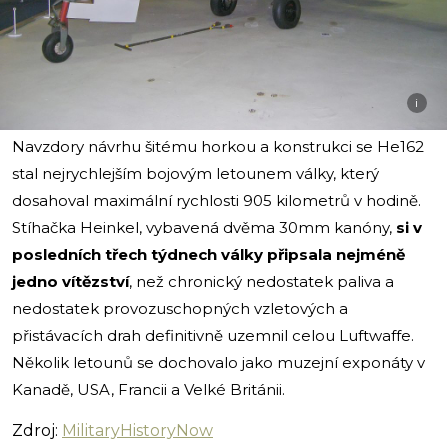
i
Navzdory návrhu šitému horkou a konstrukci se He162
stal nejrychlejším bojovým letounem války, který
dosahoval maximální rychlosti 905 kilometrů v hodině.
Stíhačka Heinkel, vybavená dvěma 30mm kanóny,
si v
posledních třech týdnech války připsala nejméně
jedno vítězství
, než chronický nedostatek paliva a
nedostatek provozuschopných vzletových a
přistávacích drah definitivně uzemnil celou Luftwaffe.
Několik letounů se dochovalo jako muzejní exponáty v
Kanadě, USA, Francii a Velké Británii.
Zdroj:
MilitaryHistoryNow