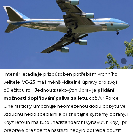
i
Interiér letadla je přizpůsoben potřebám vrchního
velitele. VC-25 má i méně viditelné úpravy pro svojí
důležitou roli. Jednou z takových úprav je
přidání
možnosti doplňování paliva za letu
, což Air Force
One fakticky umožňuje neomezenou dobu pobytu ve
vzduchu nebo speciální a přísně tajné systémy obrany. I
když letoun má tuto „nadstandardní výbavu“, nikdy ji při
přepravě prezidenta naštěstí nebylo potřeba použít.