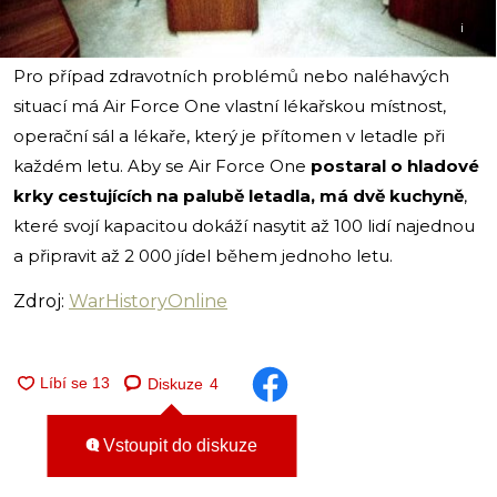
i
Pro případ zdravotních problémů nebo naléhavých
situací má Air Force One vlastní lékařskou místnost,
operační sál a lékaře, který je přítomen v letadle při
každém letu. Aby se Air Force One
postaral o hladové
krky cestujících na palubě letadla, má dvě kuchyně
,
které svojí kapacitou dokáží nasytit až 100 lidí najednou
a připravit až 2 000 jídel během jednoho letu.
Zdroj:
WarHistoryOnline
Diskuze
4
Vstoupit do diskuze