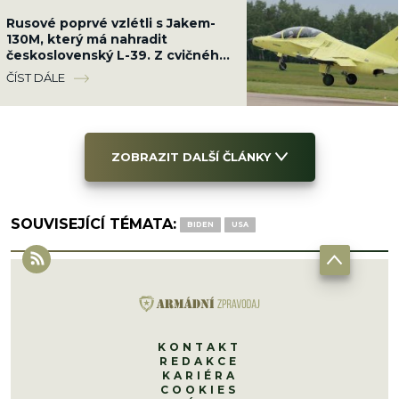
Rusové poprvé vzlétli s Jakem-
130M, který má nahradit
československý L-39. Z cvičného
letounu dělají bojový
ČÍST DÁLE
ZOBRAZIT DALŠÍ ČLÁNKY
SOUVISEJÍCÍ TÉMATA:
BIDEN
USA
KONTAKT
REDAKCE
KARIÉRA
COOKIES