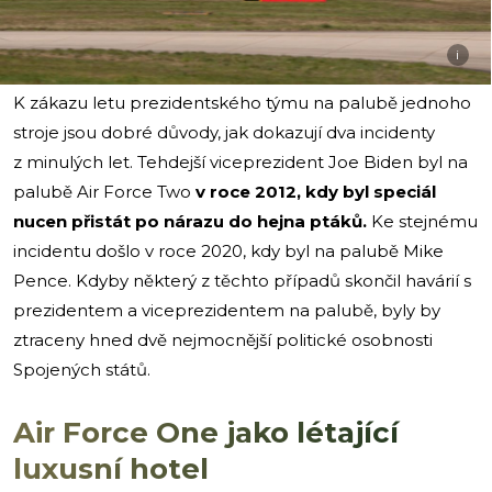
i
K zákazu letu prezidentského týmu na palubě jednoho
stroje jsou dobré důvody, jak dokazují dva incidenty
z minulých let. Tehdejší viceprezident Joe Biden byl na
palubě Air Force Two
v roce 2012, kdy byl speciál
nucen přistát po nárazu do hejna ptáků.
Ke stejnému
incidentu došlo v roce 2020, kdy byl na palubě Mike
Pence. Kdyby některý z těchto případů skončil havárií s
prezidentem a viceprezidentem na palubě, byly by
ztraceny hned dvě nejmocnější politické osobnosti
Spojených států.
Air Force One jako létající
luxusní hotel