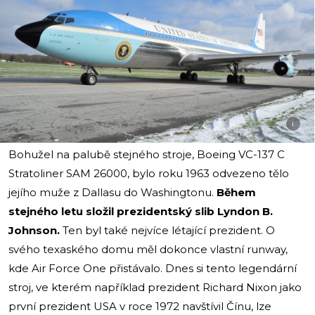
i
Bohužel na palubě stejného stroje, Boeing VC-137 C
Stratoliner SAM 26000, bylo roku 1963 odvezeno tělo
jejího muže z Dallasu do Washingtonu.
Během
stejného letu složil prezidentský slib Lyndon B.
Johnson.
Ten byl také nejvíce létající prezident. O
svého texaského domu měl dokonce vlastní runway,
kde Air Force One přistávalo. Dnes si tento legendární
stroj, ve kterém například prezident Richard Nixon jako
první prezident USA v roce 1972 navštívil Čínu, lze