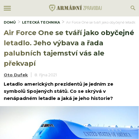
DOMŮ
LETECKÁ TECHNIKA
Air Force One se tváří jako obyčejné letadlo.
Air Force One se tváří jako obyčejné
letadlo. Jeho výbava a řada
palubních tajemství vás ale
překvapí
Oto Dufek
8. října 2021
Letadlo amerických prezidentů je jedním ze
symbolů Spojených států. Co se skrývá v
nenápadném letadle a jaká je jeho historie?