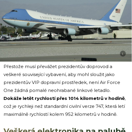
i
Přestože musí převážet prezidentův doprovod a
veškeré související vybavení, aby mohl sloužit jako
prezidentův VIP dopravní prostředek, není Air Force
One žádná pomalé neohrabané linkové letadlo.
Dokáže letět rychlostí přes 1014 kilometrů v hodině
,
což je rychleji než standardní civilní verze 747, která letí
maximálně rychlostí kolem 952 kilometrů v hodině.
Veškerá elektronika na palubě