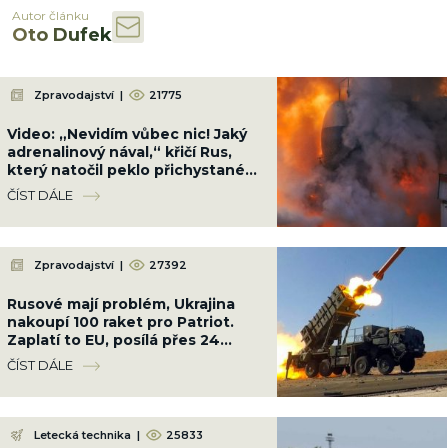
Autor článku
Oto Dufek
Zpravodajství
|
21775
Video: „Nevidím vůbec nic! Jaký
adrenalinový nával,“ křičí Rus,
který natočil peklo přichystané
Ukrajinci cestou na Krym
ČÍST DÁLE
Zpravodajství
|
27392
Rusové mají problém, Ukrajina
nakoupí 100 raket pro Patriot.
Zaplatí to EU, posílá přes 24
miliard Kč
ČÍST DÁLE
Letecká technika
|
25833