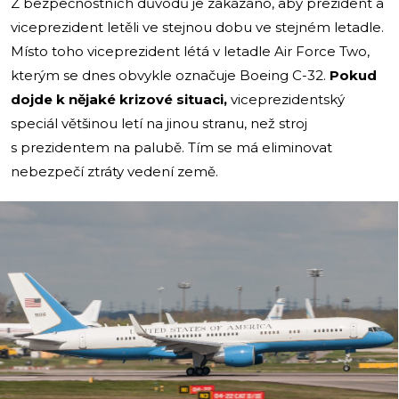
Z bezpečnostních důvodů je zakázáno, aby prezident a
viceprezident letěli ve stejnou dobu ve stejném letadle.
Místo toho viceprezident létá v letadle Air Force Two,
kterým se dnes obvykle označuje Boeing C-32.
Pokud
dojde k nějaké krizové situaci,
viceprezidentský
speciál většinou letí na jinou stranu, než stroj
s prezidentem na palubě. Tím se má eliminovat
nebezpečí ztráty vedení země.