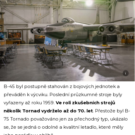
i
B-45 byl postupně stahován z bojových jednotek a
převáděn k výcviku. Poslední průzkumné stroje byly
vyřazeny až roku 1959.
Ve roli zkušebních strojů
několik Tornad vydrželo až do 70. let
. Přestože byl B-
75 Tornado považováno jen za přechodný typ, ukázalo
se, že se jedná o odolné a kvalitní letadlo, které měly