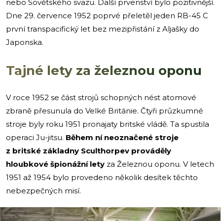
nebo Sovětského svazu. Další prvenství bylo pozitivnější.
Dne 29. července 1952 poprvé přeletěl jeden RB-45 C
první transpacifický let bez mezipřistání z Aljašky do
Japonska.
Tajné lety za železnou oponu
V roce 1952 se část strojů schopných nést atomové
zbraně přesunula do Velké Británie. Čtyři průzkumné
stroje byly roku 1951 pronajaty britské vládě. Ta spustila
operaci Ju-jitsu.
Během ní neoznačené stroje
z britské základny Sculthorpev prováděly
hloubkové špionážní lety
za Železnou oponu. V letech
1951 až 1954 bylo provedeno několik desítek těchto
nebezpečných misí.