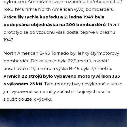
byli nuceni Američané svoje rozhodnutí přehodnotit. Již
roku 1946 firma North American vývoj bombardéru.
Práce šly rychle kupředu a 2. ledna 1947 byla
podepsána objednávka na 200 bombardérů
. První
prototyp se do vzduchu však dostal teprve v březnu
1947.
North American B-45 Tornado byl lehký čtyřmotorový
bombardér. Délka stroje byla 22,9 metrů, rozpětí
dosahovalo 27,1 metru a výška B-45 byla 7,7 metru.
Prvních 22 strojů bylo vybaveno motory Allison J35
s výkonem 25 kN
. Tyto motory byly nevýkonné a stroje
jimi vybavené se neměly zúčastnit bojových akcí a
sloužit pouze k výcviku.