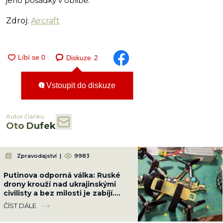
jeho posádky v oblibě.
Zdroj:
Aircraft
Diskuze
2
Vstoupit do diskuze
Autor článku
Oto Dufek
Zpravodajství
|
9983
Putinova odporná válka: Ruské
drony krouží nad ukrajinskými
civilisty a bez milosti je zabíjí.
Bezmála 1 000 mrtvých, z toho
ČÍST DÁLE
179 dětí