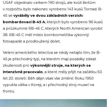
USAF objednalo celkem 190 strojů, ale kvůli škrtům
v rozpočtu bylo nakonec vyrobeno 143 kusů Tornad. B-
45 se
vyráběly ve dvou základních verzích:
bombardovací B-45 A
, kterých bylo vyrobeno 96 kusů
a průzkumné RB-45 C, kterých North American vyrobil
38. RB-45 C měl místo bombometčíka výkonný
fotoaparát a prodloužený dolet.
Velení amerického letectva se nikdy netajilo tím, že B-
45 je přechodný typ, na kterém mají posádky získat
zkušenosti pro
výkonnější stroje, na kterých se
intenzivně pracovalo
, a které měly přijít na začátku 50.
let 20. století. Běh dějin však vše změnil. Roku 1950
vypukla válka v Koreji, a i přechodný stroj musel na
frontu.