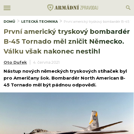
DOMŮ
LETECKÁ TECHNIKA
První americký tryskový bombardér B-45 To
První americký tryskový bombardér
B-45 Tornado měl zničit Německo.
Válku však nakonec nestihl
Oto Dufek
4. června 2021
Nástup nových německých tryskových stíhaček byl
pro Američany šok. Bombardér North American B-
45 Tornado měl být pádnou odpovědí.