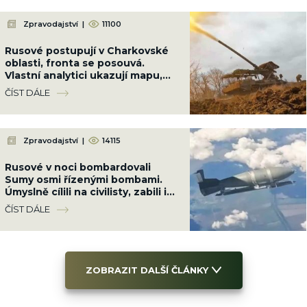
Zpravodajství
|
11100
Rusové postupují v Charkovské
oblasti, fronta se posouvá.
Vlastní analytici ukazují mapu,
kde Ukrajinci ztrácejí pozice
ČÍST DÁLE
Zpravodajství
|
14115
Rusové v noci bombardovali
Sumy osmi řízenými bombami.
Úmyslně cílili na civilisty, zabili i
dvě malé holčičky
ČÍST DÁLE
ZOBRAZIT DALŠÍ ČLÁNKY