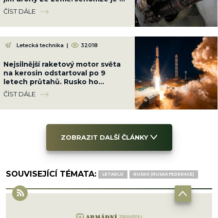
příliš silný
ČÍST DÁLE
Letecká technika
|
32018
Nejsilnější raketový motor světa
na kerosin odstartoval po 9
letech průtahů. Rusko ho
nacpalo do tří raket najednou
ČÍST DÁLE
ZOBRAZIT DALŠÍ ČLÁNKY
SOUVISEJÍCÍ TÉMATA:
LETADLO
RUSKO (RUSKÁ FEDERACE)