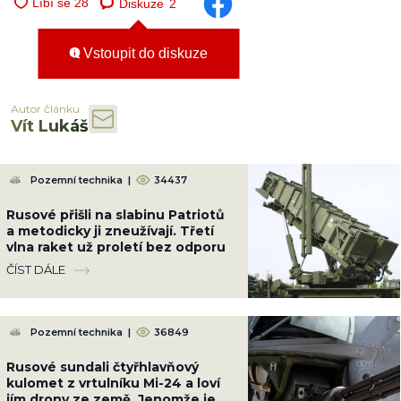
Diskuze
2
Vstoupit do diskuze
Autor článku
Vít Lukáš
Pozemní technika
|
34437
Rusové přišli na slabinu Patriotů
a metodicky ji zneužívají. Třetí
vlna raket už proletí bez odporu
ČÍST DÁLE
Pozemní technika
|
36849
Rusové sundali čtyřhlavňový
kulomet z vrtulníku Mi-24 a loví
jím drony ze země. Jenomže je až