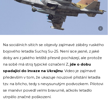
i
Na sociálních sítích se objevily zajímavé záběry ruského
bojového letadla Suchoj Su-25. Není sice jasné, z jaké
doby ani z jakého letiště přesně pocházejí, ale protože
na sobě má stroj typické označení Z,
jde o dobu
spadající do invaze na Ukrajinu
. Video je zajímavé
především v tom, že ukazuje nouzové přistání letadla
tzv. na břicho, tedy s nevysunutým podvozkem. Pilotovi
se manévr povedl velmi bravurně, ačkoliv letadlo
utrpělo značné poškození.