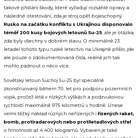
takové přistání škody, které vyžadují rozsáhlé opravy a
následné otestování, zda je stroj opět bojeschopný.
Rusko na začátku konfliktu s Ukrajinou disponovalo
téměř 200 kusy bojových letounů Su-25
, ale je otázka,
zda byly všechny v dobrém stavu. O minimálně 23
letadel tohoto typu ruské letectvo na Ukrajině přišlo; jde
ale pouze o zdokumentovaná čísla, reálně jich tak
mohlo padnout o něco více.
Sovětský letoun Suchoj Su-25 byl speciálně
zkonstruovaný během 70. let pro podporu pozemních
vojsk, pročež létá v nízkých výškách a podzvukovou
rychlostí maximálně 975 kilometrů v hodině. Unese
velmi těžký náklad různých neřízených i
řízených raket,
bomb, protiradarových nebo protiletadlových střel
o hmotnosti až 4 400 kilogramů. Vybaven je také