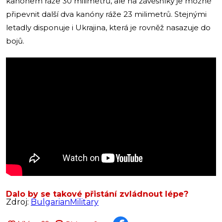
kanónem ráže 30 milimetrů, ale na závěsníky je možné
připevnit další dva kanóny ráže 23 milimetrů. Stejnými
letadly disponuje i Ukrajina, která je rovněž nasazuje do
bojů.
Dalo by se takové přistání zvládnout lépe?
Zdroj:
BulgarianMilitary