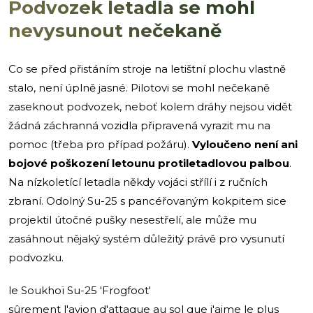
Podvozek letadla se mohl
nevysunout nečekaně
Co se před přistáním stroje na letištní plochu vlastně
stalo, není úplně jasné. Pilotovi se mohl nečekaně
zaseknout podvozek, neboť kolem dráhy nejsou vidět
žádná záchranná vozidla připravená vyrazit mu na
pomoc (třeba pro případ požáru).
Vyloučeno není ani
bojové poškození letounu protiletadlovou palbou
.
Na nízkoletící letadla někdy vojáci střílí i z ručních
zbraní. Odolný Su-25 s pancéřovaným kokpitem sice
projektil útočné pušky nesestřelí, ale může mu
zasáhnout nějaký systém důležitý právě pro vysunutí
podvozku.
le Soukhoï Su-25 'Frogfoot'
sûrement l'avion d'attaque au sol que j'aime le plus