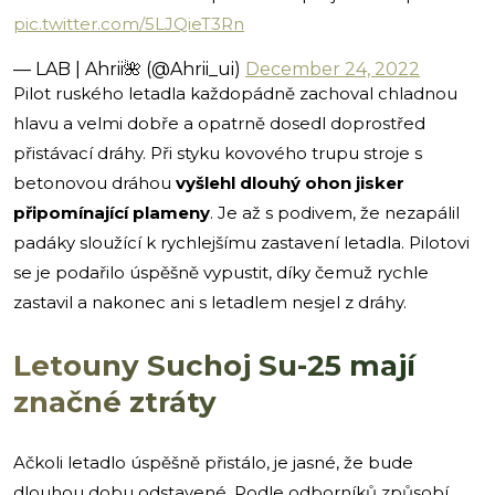
pic.twitter.com/5LJQieT3Rn
— LAB | Ahrii🌺 (@Ahrii_ui)
December 24, 2022
Pilot ruského letadla každopádně zachoval chladnou
hlavu a velmi dobře a opatrně dosedl doprostřed
přistávací dráhy. Při styku kovového trupu stroje s
betonovou dráhou
vyšlehl dlouhý ohon jisker
připomínající plameny
. Je až s podivem, že nezapálil
padáky sloužící k rychlejšímu zastavení letadla. Pilotovi
se je podařilo úspěšně vypustit, díky čemuž rychle
zastavil a nakonec ani s letadlem nesjel z dráhy.
Letouny Suchoj Su-25 mají
značné ztráty
Ačkoli letadlo úspěšně přistálo, je jasné, že bude
dlouhou dobu odstavené. Podle odborníků způsobí