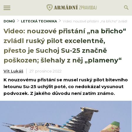
DOMŮ
LETECKÁ TECHNIKA
Video: nouzové přistání „na břicho“ zvládl r
Video: nouzové přistání „na břicho“
zvládl ruský pilot excelentně,
přesto je Suchoj Su-25 značně
poškozen; šlehaly z něj „plameny“
Vít Lukáš
27. prosince 2022
K nouzovému přistání se musel ruský pilot bitevního
letounu Su-25 uchýlit poté, co nedokázal vysunout
podvozek. Z jakého důvodu není zatím známo.