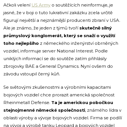
Ačkoli velení
US Army
o soutěžících neinformuje, je
jasné, že v boji o tuto lukrativní zakázku zcela určitě
figurují největší a nejznámější producenti zbraní v USA.
Ale je známo, že jeden z týmů tvoří
skutečně silný
průmyslový konglomerát, který se snaží o využití
toho nejlepšího
z německého inženýrství obrněných
vozidel, informuje server National Interest. Podle
uniklých informací se do soutěže zatím přihlásily
zbrojovky BAE a General Dynamics. Nyní ovšem do
závodu vstoupil černý kůň.
Se světovými zkušenostmi a výrobními kapacitami
bojových vozidel chce prorazit americká společnost
Rheinmetall Defense.
Ta je americkou pobočkou
stejnojmenné německé společnosti
, známého lídra v
oblasti výroby a vývoje bojových vozidel. Firma se podílí
na vývoji a výrobě tanku Leopard a bojových vozidel