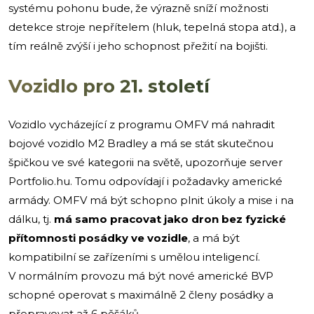
systému pohonu bude, že výrazně sníží možnosti
detekce stroje nepřítelem (hluk, tepelná stopa atd.), a
tím reálně zvýší i jeho schopnost přežití na bojišti.
Vozidlo pro 21. století
Vozidlo vycházející z programu OMFV má nahradit
bojové vozidlo M2 Bradley a má se stát skutečnou
špičkou ve své kategorii na světě, upozorňuje server
Portfolio.hu. Tomu odpovídají i požadavky americké
armády. OMFV má být schopno plnit úkoly a mise i na
dálku, tj.
má samo pracovat jako dron bez fyzické
přítomnosti posádky ve vozidle
, a má být
kompatibilní se zařízeními s umělou inteligencí.
V normálním provozu má být nové americké BVP
schopné operovat s maximálně 2 členy posádky a
přepravovat až 6 pěšáků.