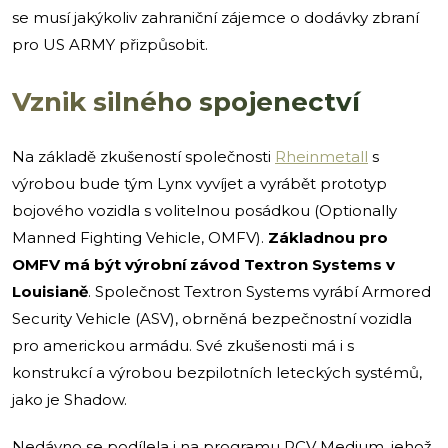
se musí jakýkoliv zahraniční zájemce o dodávky zbraní
pro US ARMY přizpůsobit.
Vznik silného spojenectví
Na základě zkušeností společnosti
Rheinmetall
s
výrobou bude tým Lynx vyvíjet a vyrábět prototyp
bojového vozidla s volitelnou posádkou (Optionally
Manned Fighting Vehicle, OMFV).
Základnou pro
OMFV má být výrobní závod Textron Systems v
Louisianě
. Společnost Textron Systems vyrábí Armored
Security Vehicle (ASV), obrněná bezpečnostní vozidla
pro americkou armádu. Své zkušenosti má i s
konstrukcí a výrobou bezpilotních leteckých systémů,
jako je Shadow.
Nedávno se podílela i na programu RCV Medium, jehož