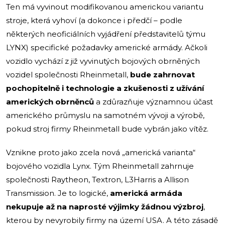
Ten má vyvinout modifikovanou americkou variantu
stroje, která vyhoví (a dokonce i předčí – podle
některých neoficiálních vyjádření představitelů týmu
LYNX) specifické požadavky americké armády. Ačkoli
vozidlo vychází z již vyvinutých bojových obrněných
vozidel společnosti Rheinmetall,
bude zahrnovat
pochopitelně i technologie a zkušenosti z užívání
amerických obrněnců
a zdůrazňuje významnou účast
amerického průmyslu na samotném vývoji a výrobě,
pokud stroj firmy Rheinmetall bude vybrán jako vítěz.
Vznikne proto jako zcela nová „americká varianta“
bojového vozidla Lynx. Tým Rheinmetall zahrnuje
společnosti Raytheon, Textron, L3Harris a Allison
Transmission. Je to logické,
americká armáda
nekupuje až na naprosté výjimky žádnou výzbroj
,
kterou by nevyrobily firmy na území USA. A této zásadě