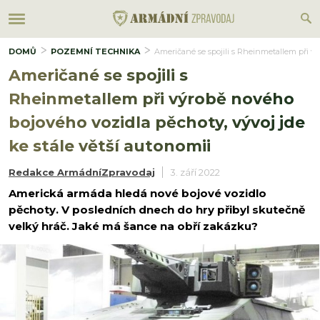
DOMŮ
POZEMNÍ TECHNIKA
Američané se spojili s Rheinmetallem při vý
Američané se spojili s
Rheinmetallem při výrobě nového
bojového vozidla pěchoty, vývoj jde
ke stále větší autonomii
Redakce ArmádníZpravodaj
3. září 2022
Americká armáda hledá nové bojové vozidlo
pěchoty. V posledních dnech do hry přibyl skutečně
velký hráč. Jaké má šance na obří zakázku?