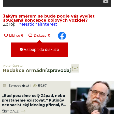
Jakým směrem se bude podle vás vyvíjet
současná koncepce bojových vozidel?
Zdroj:
TheNationalInterest
Diskuze
0
Vstoupit do diskuze
Autor článku
Redakce ArmádníZpravodaj
Zpravodajství
|
15267
„Buď porazíme celý Západ, nebo
přestaneme existovat.“ Putinův
neonacistický ideolog přiznal, že
Rusko nemá kam couvnout
ČÍST DÁLE