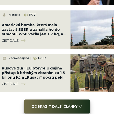
Historie
|
17771
Americká bomba, která měla
zastavit SSSR a zahalila ho do
strachu: W58 vážila jen 117 kg, ale
měla sílu 200 kilotun
ČÍST DÁLE
Zpravodajství
|
13503
Rusové zuří, EU otevře Ukrajině
přístup k britským zbraním za 1,5
bilionu Kč a „Rusáci“ pocítí peklo
na zemi
ČÍST DÁLE
ZOBRAZIT DALŠÍ ČLÁNKY