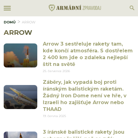
DOMŮ
ARROW
ARROW
Arrow 3 sestřeluje rakety tam,
kde končí atmosféra. S dostřelem
2 400 km jde o zdaleka nejlepší
štít na světě
25. července 2026
Záběry, jak vypadá boj proti
íránským balistickým raketám.
Žádný Iron Dome není ve hře, v
Izraeli ho zajišťuje Arrow nebo
THAAD
19. června 2025
3 íránské balistické rakety jsou