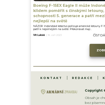
Boeing F-15EX Eagle II může Indoné
klidem poměřit s čínskými letouny,
schopnosti 5. generace a patří mez
nejlepší na světě
NÁZOR: Indonéské letectvo pořizuje americké letouny F-15
patří k nejsilnějším na světě. Překonávat mají...
ČÍST D
Vít Lukáš
|
18. září 2023
ZOBR
KONTAKT
REDAKCE
Copyright 
Obsah je chr
bez písemné