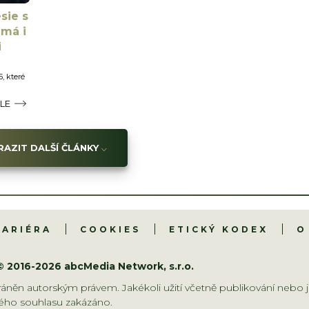
sie s
 má i
i
, které
ÁLE
AZIT DALŠÍ ČLÁNKY
KARIÉRA
COOKIES
ETICKÝ KODEX
O
© 2016-2026 abcMedia Network, s.r.o.
áněn autorským právem. Jakékoli užití včetně publikování nebo j
ho souhlasu zakázáno.