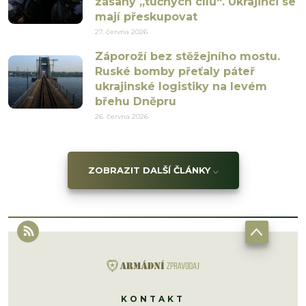
zásahy „tučných cílů“. Ukrajinci se
mají přeskupovat
27. června 2026
Záporoží bez stěžejního mostu.
Ruské bomby přeťaly páteř
ukrajinské logistiky na levém
břehu Dněpru
26. června 2026
ZOBRAZIT DALŠÍ ČLÁNKY
KONTAKT