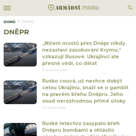
DOMŮ
DNĚPR
DNĚPR
„Ničení mostů přes Dněpr nikdy
nezastaví zásobování Krymu,“
vzkazují Rusové. Ukrajinci ale
přesně vědí, co dělat
3. července 2026
Rusko couvá, už nechce dobýt
celou Ukrajinu, snaží se o gambit
na pravém břehu Dněpru. Jeho
osud nerozhodnou přímé útoky
29. června 2026
Ruské letectvo zasypalo břeh
Dněpru bombami a ohlásilo