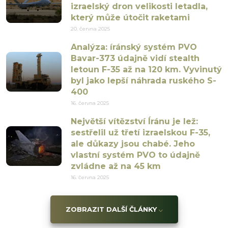
izraelský dron velikosti letadla,
který může útočit raketami
20. června 2025
Analýza: íránský systém PVO
Bavar-373 údajně vidí stealth
letoun F-35 až na 120 km. Vyvinutý
byl jako lepší náhrada ruského S-
400
16. června 2025
Největší vítězství Íránu je lež:
sestřelil už třetí izraelskou F-35,
ale důkazy jsou chabé. Jeho
vlastní systém PVO to údajně
zvládne až na 45 km
16. června 2025
ZOBRAZIT DALŠÍ ČLÁNKY