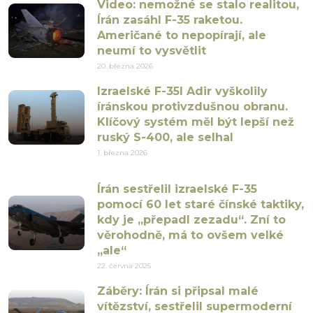
Video: nemožné se stalo realitou,
Írán zasáhl F-35 raketou.
Američané to nepopírají, ale
neumí to vysvětlit
20. března 2026
Izraelské F-35I Adir vyškolily
íránskou protivzdušnou obranu.
Klíčový systém měl být lepší než
ruský S-400, ale selhal
1. března 2026
Írán sestřelil izraelské F-35
pomocí 60 let staré čínské taktiky,
kdy je „přepadl zezadu“. Zní to
věrohodně, má to ovšem velké
„ale“
22. června 2025
Záběry: Írán si připsal malé
vítězství, sestřelil supermoderní