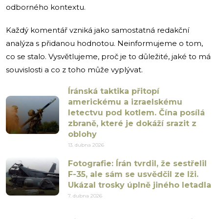
odborného kontextu.
Každý komentář vzniká jako samostatná redakční
analýza s přidanou hodnotou. Neinformujeme o tom,
co se stalo. Vysvětlujeme, proč je to důležité, jaké to má
souvislosti a co z toho může vyplývat.
Íránská taktika přitopí
americkému a izraelskému
letectvu pod kotlem. Čína posílá
zbraně, které je dokáží srazit z
oblohy
13. dubna 2026
Fotografie: Írán tvrdil, že sestřelil
F-35, ale sám se usvědčil ze lži.
Ukázal trosky úplně jiného letadla
7. dubna 2026