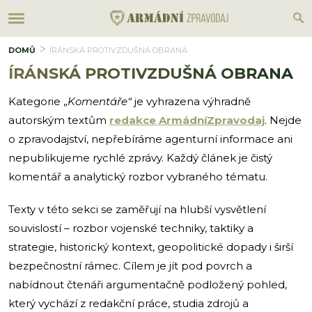
DOMŮ
ÍRÁNSKÁ PROTIVZDUŠNÁ OBRANA
ÍRÁNSKÁ PROTIVZDUŠNÁ OBRANA
Kategorie „
Komentáře“
je vyhrazena výhradně
autorským textům
redakce ArmádníZpravodaj
. Nejde
o zpravodajství, nepřebíráme agenturní informace ani
nepublikujeme rychlé zprávy. Každý článek je čistý
komentář a analytický rozbor vybraného tématu.
Texty v této sekci se zaměřují na hlubší vysvětlení
souvislostí – rozbor vojenské techniky, taktiky a
strategie, historický kontext, geopolitické dopady i širší
bezpečnostní rámec. Cílem je jít pod povrch a
nabídnout čtenáři argumentačně podložený pohled,
který vychází z redakční práce, studia zdrojů a