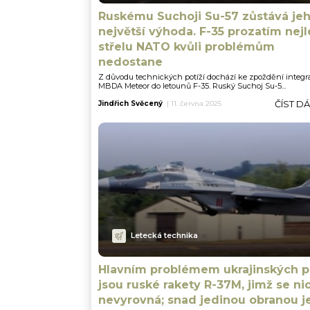
Ruskému Suchoji Su-57 zůstává je
největší výhoda. F-35 prozatím nejl
střelu NATO kvůli problémům
nedostane
Z důvodu technických potíží dochází ke zpoždění integra
MBDA Meteor do letounů F-35. Ruský Suchoj Su-5...
ČÍST D
Jindřich Svěcený
|
11. června 2025
Letecká technika
Hlavním problémem ukrajinských p
jsou ruské rakety R-37M, jimž se ni
nevyrovná; snad jedinou obranou j