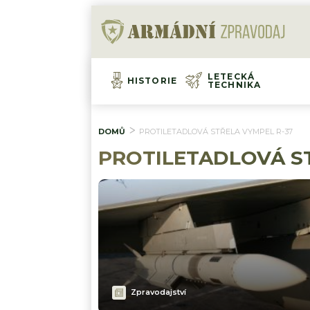
LETECKÁ
HISTORIE
TECHNIKA
DOMŮ
PROTILETADLOVÁ STŘELA VYMPEL R-37
PROTILETADLOVÁ ST
Zpravodajství