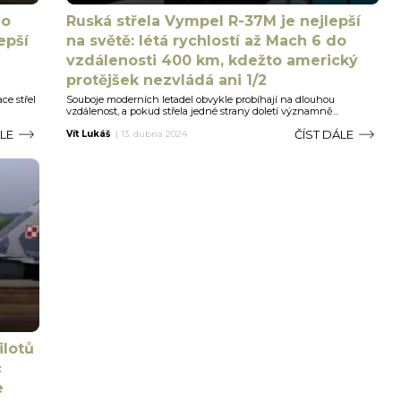
ho
Ruská střela Vympel R-37M je nejlepší
epší
na světě: létá rychlostí až Mach 6 do
vzdálenosti 400 km, kdežto americký
protějšek nezvládá ani 1/2
ce střel
Souboje moderních letadel obvykle probíhají na dlouhou
vzdálenost, a pokud střela jedné strany doletí významně...
ÁLE
ČÍST DÁLE
Vít Lukáš
|
13. dubna 2024
ilotů
c
e