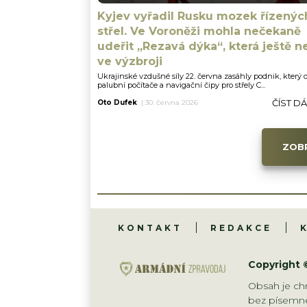
Kyjev vyřadil Rusku mozek řízenýc
střel. Ve Voroněži mohla nečekaně
udeřit „Rezavá dýka“, která ještě n
ve výzbroji
Ukrajinské vzdušné síly 22. června zasáhly podnik, který
palubní počítače a navigační čipy pro střely C...
ČÍST D
Oto Dufek
|
30. června 2026
ZOBR
KONTAKT
REDAKCE
Copyright 
Obsah je chr
bez písemné