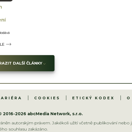
h
ení
 dodává
ÁLE
AZIT DALŠÍ ČLÁNKY
KARIÉRA
COOKIES
ETICKÝ KODEX
O
© 2016-2026 abcMedia Network, s.r.o.
áněn autorským právem. Jakékoli užití včetně publikování nebo j
ho souhlasu zakázáno.