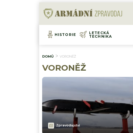
LETECKÁ
HISTORIE
TECHNIKA
DOMŮ
VORONĚŽ
VORONĚŽ
Zpravodajství