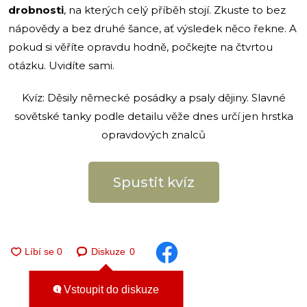
drobnosti
, na kterých celý příběh stojí. Zkuste to bez
nápovědy a bez druhé šance, ať výsledek něco řekne. A
pokud si věříte opravdu hodně, počkejte na čtvrtou
otázku. Uvidíte sami.
Kvíz: Děsily německé posádky a psaly dějiny. Slavné
sovětské tanky podle detailu věže dnes určí jen hrstka
opravdových znalců
Spustit kvíz
Diskuze
0
Vstoupit do diskuze