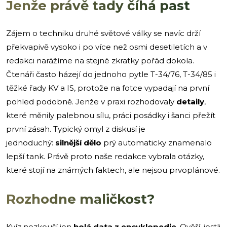
Jenže právě tady číhá past
Zájem o techniku druhé světové války se navíc drží
překvapivě vysoko i po více než osmi desetiletích a v
redakci narážíme na stejné zkratky pořád dokola.
Čtenáři často házejí do jednoho pytle T-34/76, T-34/85 i
těžké řady KV a IS, protože na fotce vypadají na první
pohled podobně. Jenže v praxi rozhodovaly
detaily
,
které měnily palebnou sílu, práci posádky i šanci přežít
první zásah. Typický omyl z diskusí je
jednoduchý:
silnější dělo
prý automaticky znamenalo
lepší tank. Právě proto naše redakce vybrala otázky,
které stojí na známých faktech, ale nejsou prvoplánové.
Rozhodne maličkost?
Kvíz nezkouší jen
holá data z encyklopedie
. Ověří, jestli