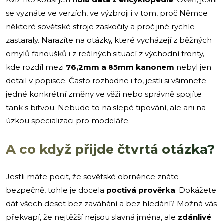
se vyznáte ve verzích, ve výzbroji i v tom, proč Němce
některé sovětské stroje zaskočily a proč jiné rychle
zastaraly. Narazíte na otázky, které vycházejí z běžných
omylů fanoušků i z reálných situací z východní fronty,
kde rozdíl mezi
76,2mm a 85mm kanonem
nebyl jen
detail v popisce. Často rozhodne i to, jestli si všimnete
jedné konkrétní změny ve věži nebo správně spojíte
tank s bitvou. Nebude to na slepé tipování, ale ani na
úzkou specializaci pro modeláře.
A co když přijde čtvrtá otázka?
Jestli máte pocit, že sovětské obrněnce znáte
bezpečně, tohle je docela
poctivá prověrka
. Dokážete
dát všech deset bez zaváhání a bez hledání? Možná vás
překvapí, že nejtěžší nejsou slavná jména, ale
zdánlivé