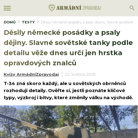
DOMŮ
TESTY
Děsily německé posádky a psaly dějiny. Slavné sovětské ta
Děsily německé posádky a psaly
dějiny. Slavné sovětské tanky podle
detailu věže dnes určí jen hrstka
opravdových znalců
Kvízy ArmádníZpravodaj
22. května 2026
T-34 zná skoro každý, ale u sovětských obrněnců
rozhodují detaily. Ověřte si, jestli poznáte klíčové
typy, výzbroj i bitvy, které změnily válku na východě.