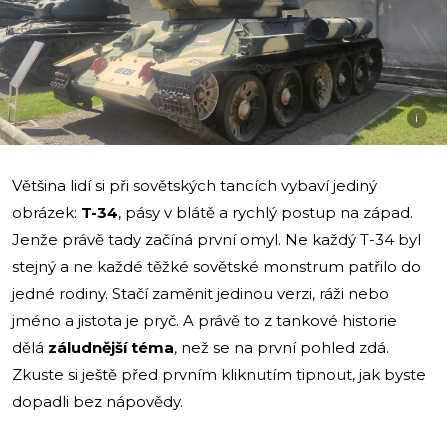
i
Většina lidí si při sovětských tancích vybaví jediný
obrázek:
T-34
, pásy v blátě a rychlý postup na západ.
Jenže právě tady začíná první omyl. Ne každý T-34 byl
stejný a ne každé těžké sovětské monstrum patřilo do
jedné rodiny. Stačí zaměnit jedinou verzi, ráži nebo
jméno a jistota je pryč. A právě to z tankové historie
dělá
záludnější téma
, než se na první pohled zdá.
Zkuste si ještě před prvním kliknutím tipnout, jak byste
dopadli bez nápovědy.