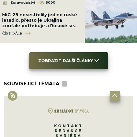
Zpravodajství
|
6000
MiG-29 nesestřelily jediné ruské
letadlo, přesto je Ukrajina
zoufale potřebuje a Rusové se
bojí. Polsko jí pošle své poslední
ČÍST DÁLE
ZOBRAZIT DALŠÍ ČLÁNKY
SOUVISEJÍCÍ TÉMATA:
KONTAKT
REDAKCE
KARIÉRA