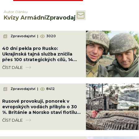
Autor článku
Kvízy ArmádníZpravodaj
Zpravodajství
|
3020
40 dní pekla pro Rusko:
Ukrajinská tajná služba zničila
přes 100 strategických cílů, 14
rafinerií a vyřadila 5 000
ČÍST DÁLE
okupantů
Zpravodajství
|
8412
Rusové provokují, ponorek v
evropských vodách přibylo o 30
%. Británie a Norsko staví flotilu
13 fregat, která je bude lovit
ČÍST DÁLE