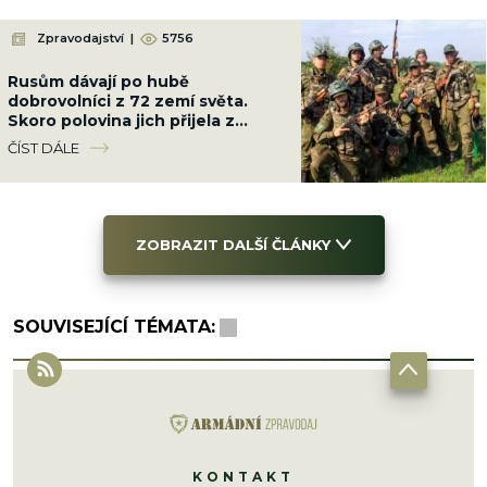
Zpravodajství
|
5756
Rusům dávají po hubě
dobrovolníci z 72 zemí světa.
Skoro polovina jich přijela z
Latinské Ameriky
ČÍST DÁLE
ZOBRAZIT DALŠÍ ČLÁNKY
SOUVISEJÍCÍ TÉMATA:
KONTAKT