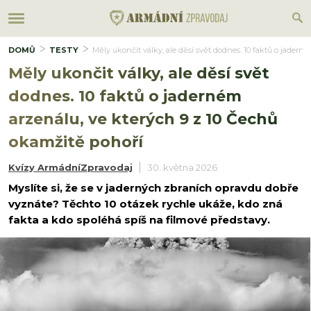
DOMŮ
TESTY
Měly ukončit války, ale děsí svět dodnes. 10 faktů o jadern
Měly ukončit války, ale děsí svět
dodnes. 10 faktů o jaderném
arzenálu, ve kterých 9 z 10 Čechů
okamžitě pohoří
Kvízy ArmádníZpravodaj
30. května 2026
Myslíte si, že se v jaderných zbraních opravdu dobře
vyznáte? Těchto 10 otázek rychle ukáže, kdo zná
fakta a kdo spoléhá spíš na filmové představy.