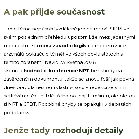
A pak přijde současnost
Tohle téma nepůsobí vzdáleně jen na mapě. SIPRI ve
svém posledním přehledu upozornil, že mezi jadernými
mocnostmi sílí
nová závodní logika
a modernizace
arzenálů pokračuje téměř ve všech devíti státech s
těmito zbraněmi. Navíc 23. května 2026
skončila
hodnoticí konference NPT
bez shody na
závěrečném dokumentu, takže se znovu řeší, jak pevná
dnes pravidla nešíření vlastně jsou. V redakci se s tím
setkáváme často: lidé třeba poznají Hirošimu, ale pletou
si NPT a CTBT. Podobné chyby se opakují i v debatách
pod články.
Jenže tady rozhodují detaily