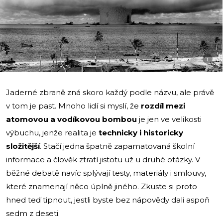
i
Jaderné zbraně zná skoro každý podle názvu, ale právě
v tom je past. Mnoho lidí si myslí, že
rozdíl mezi
atomovou a vodíkovou bombou
je jen ve velikosti
výbuchu, jenže realita je
technicky i historicky
složitější
. Stačí jedna špatně zapamatovaná školní
informace a člověk ztratí jistotu už u druhé otázky. V
běžné debatě navíc splývají testy, materiály i smlouvy,
které znamenají něco úplně jiného. Zkuste si proto
hned teď tipnout, jestli byste bez nápovědy dali aspoň
sedm z deseti.