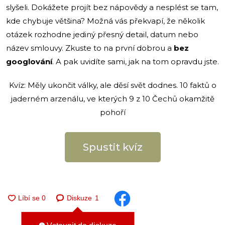
slyšeli. Dokážete projít bez nápovědy a nesplést se tam,
kde chybuje většina? Možná vás překvapí, že několik
otázek rozhodne jediný přesný detail, datum nebo
název smlouvy. Zkuste to na první dobrou a
bez
googlování
. A pak uvidíte sami, jak na tom opravdu jste.
Kvíz: Měly ukončit války, ale děsí svět dodnes. 10 faktů o
jaderném arzenálu, ve kterých 9 z 10 Čechů okamžitě
pohoří
Spustit kvíz
Diskuze
1