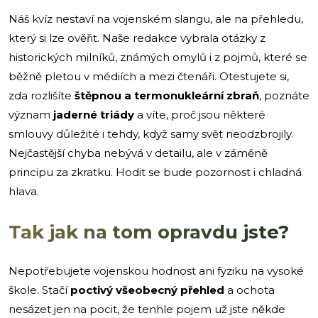
Náš kvíz nestaví na vojenském slangu, ale na přehledu,
který si lze ověřit. Naše redakce vybrala otázky z
historických milníků, známých omylů i z pojmů, které se
běžně pletou v médiích a mezi čtenáři. Otestujete si,
zda rozlišíte
štěpnou a termonukleární zbraň
, poznáte
význam
jaderné triády
a víte, proč jsou některé
smlouvy důležité i tehdy, když samy svět neodzbrojily.
Nejčastější chyba nebývá v detailu, ale v záměně
principu za zkratku. Hodit se bude pozornost i chladná
hlava.
Tak jak na tom opravdu jste?
Nepotřebujete vojenskou hodnost ani fyziku na vysoké
škole. Stačí
poctivý všeobecný přehled
a ochota
nesázet jen na pocit, že tenhle pojem už jste někde