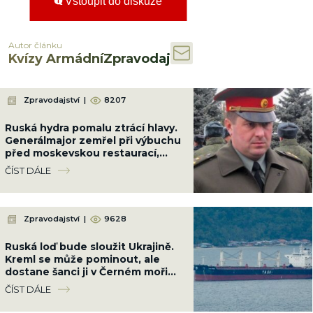
Vstoupit do diskuze
Autor článku
Kvízy ArmádníZpravodaj
Zpravodajství
|
8207
Ruská hydra pomalu ztrácí hlavy.
Generálmajor zemřel při výbuchu
před moskevskou restaurací,
když slavil narozeniny šéfa
ČÍST DÁLE
vzdušných sil
Zpravodajství
|
9628
Ruská loď bude sloužit Ukrajině.
Kreml se může pominout, ale
dostane šanci ji v Černém moři
potopit
ČÍST DÁLE