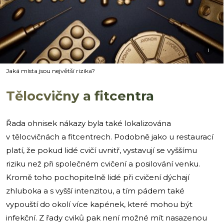
i
Jaká místa jsou největší rizika?
Tělocvičny a fitcentra
Řada ohnisek nákazy byla také lokalizována
v tělocvičnách a fitcentrech. Podobně jako u restaurací
platí, že pokud lidé cvičí uvnitř, vystavují se vyššímu
riziku než při společném cvičení a posilování venku.
Kromě toho pochopitelně lidé při cvičení dýchají
zhluboka a s vyšší intenzitou, a tím pádem také
vypouští do okolí více kapének, které mohou být
infekční. Z řady cviků pak není možné mít nasazenou