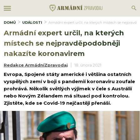
DOMŮ
UDÁLOSTI
Armádní expert určil, na kterých místech se nejpravd
Armádní expert určil, na kterých
místech se nejpravděpodobněji
nakazíte koronavirem
Redakce ArmádníZpravodaj
18. února 2021
Evropa, Spojené státy americké i většina ostatních
vyspělých zemí v boji s pandemií koronaviru zoufale
prohrává. Několik světlých výjimek v čele s Austrálií
nebo Novým Zélandem má situaci pod kontrolou.
Zjistěte, kde se Covid-19 nejčastěji přenáší.