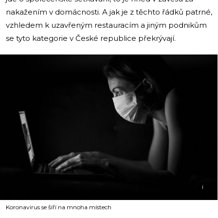
nakažením v domácnosti. A jak je z těchto řádků patrné,
vzhledem k uzavřeným restauracím a jiným podnikům
se tyto kategorie v České republice překrývají.
i
Koronavirus se šíří na mnoha místech