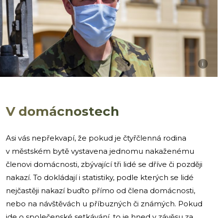
i
V domácnostech
Asi vás nepřekvapí, že pokud je čtyřčlenná rodina
v městském bytě vystavena jednomu nakaženému
členovi domácnosti, zbývající tři lidé se dříve či později
nakazí. To dokládají i statistiky, podle kterých se lidé
nejčastěji nakazí buďto přímo od člena domácnosti,
nebo na návštěvách u příbuzných či známých. Pokud
jde o společenské setkávání, to je hned v závěsu za