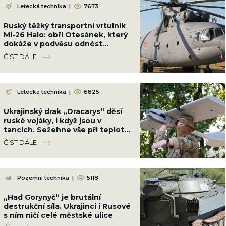
Letecká technika
|
7673
Ruský těžký transportní vrtulník
Mi-26 Halo: obří Otesánek, který
dokáže v podvěsu odnést
dopravní letadlo
ČÍST DÁLE
Letecká technika
|
6825
Ukrajinský drak „Dracarys“ děsí
ruské vojáky, i když jsou v
tancích. Sežehne vše při teplotě
přes 2 400 °C
ČÍST DÁLE
Pozemní technika
|
5118
„Had Gorynyč“ je brutální
destrukční síla. Ukrajinci i Rusové
s ním ničí celé městské ulice