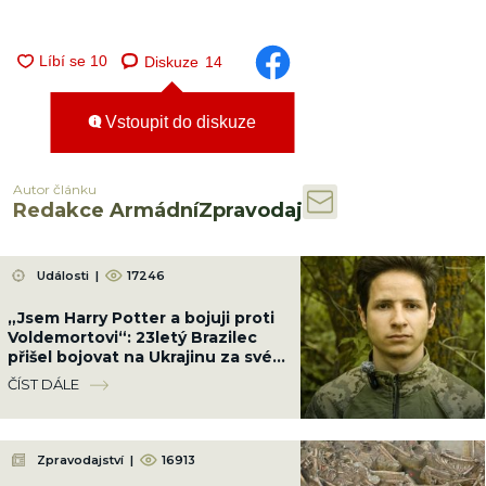
Diskuze
14
Vstoupit do diskuze
Autor článku
Redakce ArmádníZpravodaj
Události
|
17246
„Jsem Harry Potter a bojuji proti
Voldemortovi“: 23letý Brazilec
přišel bojovat na Ukrajinu za své
ideály
ČÍST DÁLE
Zpravodajství
|
16913