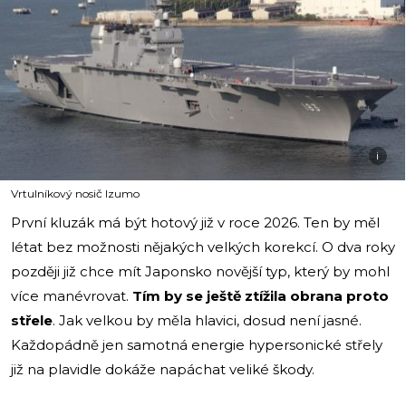
i
Vrtulníkový nosič Izumo
První kluzák má být hotový již v roce 2026. Ten by měl
létat bez možnosti nějakých velkých korekcí. O dva roky
později již chce mít Japonsko novější typ, který by mohl
více manévrovat.
Tím by se ještě ztížila obrana proto
střele
. Jak velkou by měla hlavici, dosud není jasné.
Každopádně jen samotná energie hypersonické střely
již na plavidle dokáže napáchat veliké škody.