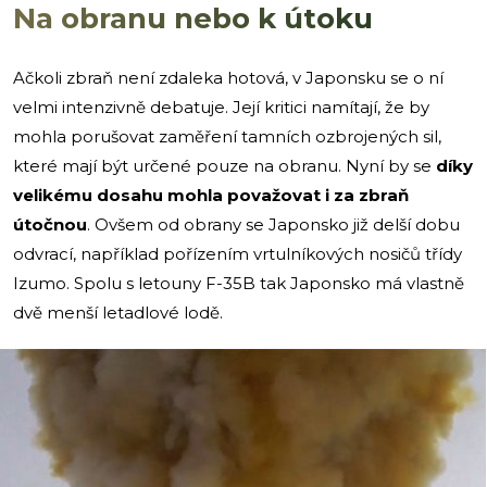
Na obranu nebo k útoku
Ačkoli zbraň není zdaleka hotová, v Japonsku se o ní
velmi intenzivně debatuje. Její kritici namítají, že by
mohla porušovat zaměření tamních ozbrojených sil,
které mají být určené pouze na obranu. Nyní by se
díky
velikému dosahu mohla považovat i za zbraň
útočnou
. Ovšem od obrany se Japonsko již delší dobu
odvrací, například pořízením vrtulníkových nosičů třídy
Izumo. Spolu s letouny F-35B tak Japonsko má vlastně
dvě menší letadlové lodě.