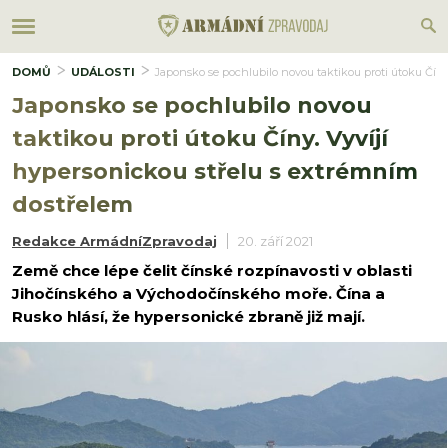
DOMŮ
UDÁLOSTI
Japonsko se pochlubilo novou taktikou proti útoku Číny
Japonsko se pochlubilo novou
taktikou proti útoku Číny. Vyvíjí
hypersonickou střelu s extrémním
dostřelem
Redakce ArmádníZpravodaj
20. září 2021
Země chce lépe čelit čínské rozpínavosti v oblasti
Jihočínského a Východočínského moře. Čína a
Rusko hlásí, že hypersonické zbraně již mají.