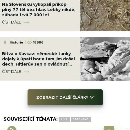
Na Slovensku vykopali příkop
plný 77 těl bez hlav. Lebky nikde,
záhada trvá 7 000 let
ČÍST DÁLE
Historie
|
18886
Bitva o Kavkaz: německé tanky
dojely k úpatí hor a tam jim došel
dech. Hitlerův sen o ovládnutí
světa narazil na nezdolný odpor
ČÍST DÁLE
ZOBRAZIT DALŠÍ ČLÁNKY
SOUVISEJÍCÍ TÉMATA:
ČÍNA
JAPONSKO