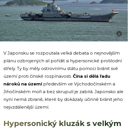
i
V Japonsku se rozpoutala velká debata o nejnovějším
plánu ozbrojených sil pořídit si hypersonické protilodní
střely. Ty by měly ostrovnímu státu pomoci bránit své
území proti čínské rozpínavosti.
Čína si dělá řadu
nároků na území
především ve Východočínském a
Jihočínském moři a bez skrupulí je zabírá. Japonsko ale
nyní nemá zbraně, které by dokázaly účinně bránit jeho
nejvzdálenější území.
Hypersonický kluzák s velkým