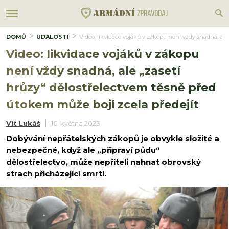
DOMŮ
UDÁLOSTI
Video: likvidace vojáků v zákopu není vždy snadná, ale
Video: likvidace vojáků v zákopu
není vždy snadná, ale „zasetí
hrůzy“ dělostřelectvem těsně před
útokem může boji zcela předejít
Vít Lukáš
16. května 2023
Dobývání nepřátelských zákopů je obvykle složité a
nebezpečné, když ale „připraví půdu“
dělostřelectvo, může nepříteli nahnat obrovský
strach přicházející smrtí.