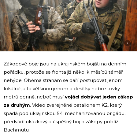
i
Zákopové boje jsou na ukrajinském bojišti na denním
pořádku, protože se fronta již několik měsíců téměř
nehýbe. Oběma stranám se daří postupovat jenom
lokálně, a to většinou jenom o desítky nebo stovky
metrů denně, neboť musí
vojáci dobývat jeden zákop
za druhým
. Video zveřejněné batalionem K2, který
spadá pod ukrajinskou 54. mechanizovanou brigádu,
předvádí ukázkový a úspěšný boj o zákopy poblíž
Bachmutu.