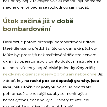
než přímý boj. Z takových vojáků mohou být poměrně
snadné cíle, případně se rozhodnou sami vzdát.
Útok začíná již v době
bombardování
Další fází je potom přesnější bombardování z dronu,
které dle všeho předchází útoku ukrajinské pěchoty.
Může být přesnější než ostřelování dělostřelectvem,
ukrajinští operátoři jsou v tomto doslova mistři, ale ani
tak nelze všechny nepřátelské jednotky vždy zničit;
někdy navíc granát shozený z dronu ani nebouchne
. Již
v době, kdy
na ruské pozice dopadají granáty, jsou
ukrajinští útočníci v pohybu
. Vojáci se nedrží ale
pohromadě, ale rozptýlí se, aby se mohli krýt a
neposkytovali jeden velký cíl. Záběry ze vzduchu
naznačují, že využívají i přírodních krytů.