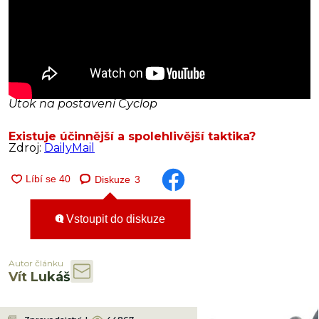
Útok na postavení Cyclop
Existuje účinnější a spolehlivější taktika?
Zdroj:
DailyMail
Diskuze
3
Vstoupit do diskuze
Autor článku
Vít Lukáš