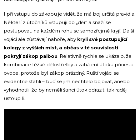
I při vstupu do zákopu je vidět, že má boj určitá pravidla.
Někteří z útočníků vstupují do „děr“ a snaží se
postupovat, na každém rohu se samozřejmě kryjí. Další
vojáci ale zůstávají nahoře, aby
kryli své postupující
kolegy z vyšších míst, a občas v té souvislosti
pokryjí zákop palbou
. Relativně rychle se ukázalo, že
kombinace těžké dělostřelby a zahájení útoku přinesla
ovoce, protože byl zákop prázdný. Ruští vojáci se
evidentně stáhli – buď se jim nechtělo bojovat, anebo
vyhodnotili, že by neměli šanci útok odrazit, tak raději
ustoupili.