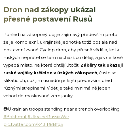
Dron nad zákopy ukázal
přesné postavení Rusů
Pohled na zákopový boj je zajímavý především proto,
že je komplexní, ukrajinská jednotka totiž poslala nad
postavení zvané Cyclop dron, aby přesně věděla, kolik
ruských nepřátel se tam nachází, co dělají, a jak celkově
vypadá místo, na které chtějí útočit.
Záběry tak ukazují
ruské vojáky krčící se v úzkých zákopech
, často se
klikatících, což jim usnadňuje krytí především před
různými střepinami. Vidět je také minimálně jeden
vchod do maskované zemljanky.
📷Ukrainian troops standing near a trench overlooking
#Bakhmut
.
#UkraineRussiaWar
pic.twitter.com/K43IR8Bfq3