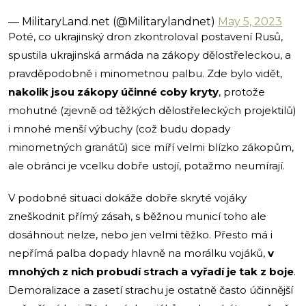
— MilitaryLand.net (@Militarylandnet)
May 5, 2023
Poté, co ukrajinský dron zkontroloval postavení Rusů,
spustila ukrajinská armáda na zákopy dělostřeleckou, a
pravděpodobně i minometnou palbu. Zde bylo vidět,
nakolik jsou zákopy účinné coby kryty
, protože
mohutné (zjevně od těžkých dělostřeleckých projektilů)
i mnohé menší výbuchy (což budu dopady
minometných granátů) sice míří velmi blízko zákopům,
ale obránci je vcelku dobře ustojí, potažmo neumírají.
V podobné situaci dokáže dobře skryté vojáky
zneškodnit přímý zásah, s běžnou municí toho ale
dosáhnout nelze, nebo jen velmi těžko. Přesto má i
nepřímá palba dopady hlavně na morálku vojáků,
v
mnohých z nich probudí strach a vyřadí je tak z boje
.
Demoralizace a zasetí strachu je ostatně často účinnější