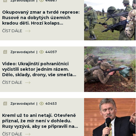
Zpravodajství
|
44867
Okupovaný zmar a tvrdé represe:
Rusové na dobytých územích
kradou děti. Hrozí kolaps
dodávek elektřiny i vody
ČÍST DÁLE
Zpravodajství
|
44057
Video: Ukrajinští pohraničníci
vyčistili sektor jedním rázem.
Dělo, sklady, drony, vše smetla
brigáda Ocelová Hranice
ČÍST DÁLE
Zpravodajství
|
40453
Kreml už to ani netají. Otevřeně
přiznal, že mír není v dohledu.
Rusy vyzývá, aby se připravili na
dlouhou válku
ČÍST DÁLE