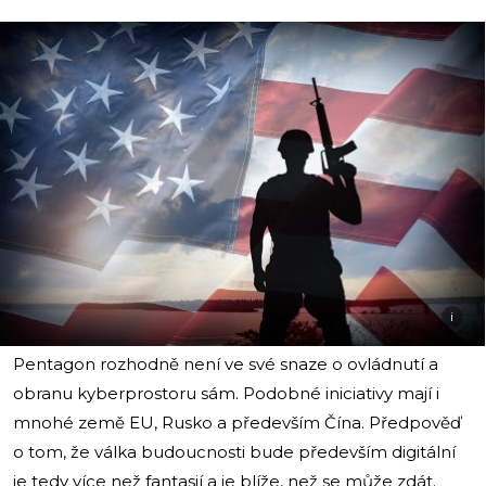
i
Pentagon rozhodně není ve své snaze o ovládnutí a
obranu kyberprostoru sám. Podobné iniciativy mají i
mnohé země EU, Rusko a především Čína. Předpověď
o tom, že válka budoucnosti bude především digitální
je tedy více než fantasií a je blíže, než se může zdát.