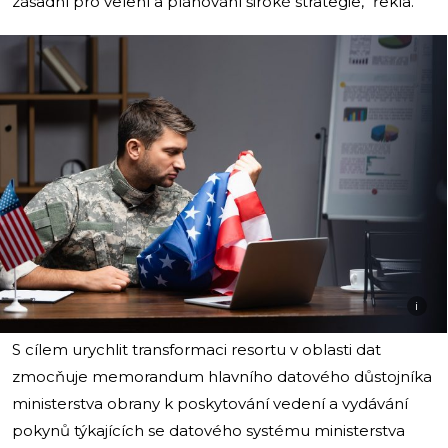
zásadní pro velení a plánování široké strategie,“ řekla.
i
S cílem urychlit transformaci resortu v oblasti dat
zmocňuje memorandum hlavního datového důstojníka
ministerstva obrany k poskytování vedení a vydávání
pokynů týkajících se datového systému ministerstva