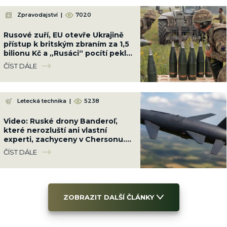
Zpravodajství
|
7020
Rusové zuří, EU otevře Ukrajině
přístup k britským zbraním za 1,5
bilionu Kč a „Rusáci“ pocítí peklo
na zemi
ČÍST DÁLE
Letecká technika
|
5238
Video: Ruské drony Banderoľ,
které nerozluští ani vlastní
experti, zachyceny v Chersonu.
Ukrajinci se proti ni neumí bránit
ČÍST DÁLE
ZOBRAZIT DALŠÍ ČLÁNKY