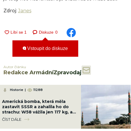
Zdroj:
Janes
Diskuze
0
Vstoupit do diskuze
Autor článku
Redakce ArmádníZpravodaj
Historie
|
11288
Americká bomba, která měla
zastavit SSSR a zahalila ho do
strachu: W58 vážila jen 117 kg, ale
měla sílu 200 kilotun
ČÍST DÁLE