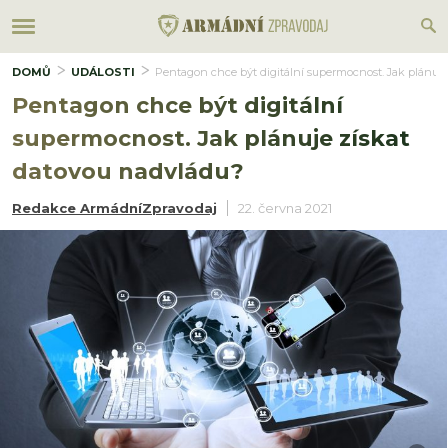
DOMŮ
UDÁLOSTI
Pentagon chce být digitální supermocnost. Jak plánuje
Pentagon chce být digitální
supermocnost. Jak plánuje získat
datovou nadvládu?
Redakce ArmádníZpravodaj
22. června 2021