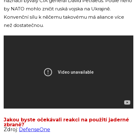
naznačil bývalý CIA generál David Petraeus. Podle něho
by NATO mohlo zničit ruská vojska na Ukrajině.
Konvenční sílu k něčemu takovému má aliance více
než dostatečnou.
Jakou byste očekávali reakci na použití jaderné
zbraně?
Zdroj:
DefenseOne