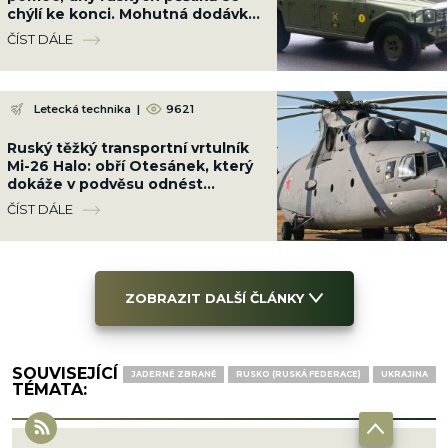
chýlí ke konci. Mohutná dodávka
je srovná do latě
ČÍST DÁLE
Letecká technika
|
9621
Ruský těžký transportní vrtulník
Mi-26 Halo: obří Otesánek, který
dokáže v podvěsu odnést
dopravní letadlo
ČÍST DÁLE
ZOBRAZIT DALŠÍ ČLÁNKY
SOUVISEJÍCÍ
JADERNÉ ZBRANĚ
RUSKO (RUSKÁ FEDERACE)
UKRAJINA
TÉMATA: