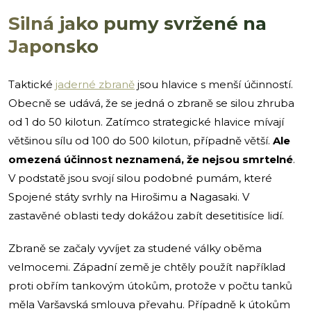
Silná jako pumy svržené na
Japonsko
Taktické
jaderné zbraně
jsou hlavice s menší účinností.
Obecně se udává, že se jedná o zbraně se silou zhruba
od 1 do 50 kilotun. Zatímco strategické hlavice mívají
většinou sílu od 100 do 500 kilotun, případně větší.
Ale
omezená účinnost neznamená, že nejsou smrtelné
.
V podstatě jsou svojí silou podobné pumám, které
Spojené státy svrhly na Hirošimu a Nagasaki. V
zastavěné oblasti tedy dokážou zabít desetitisíce lidí.
Zbraně se začaly vyvíjet za studené války oběma
velmocemi. Západní země je chtěly použít například
proti obřím tankovým útokům, protože v počtu tanků
měla Varšavská smlouva převahu. Případně k útokům