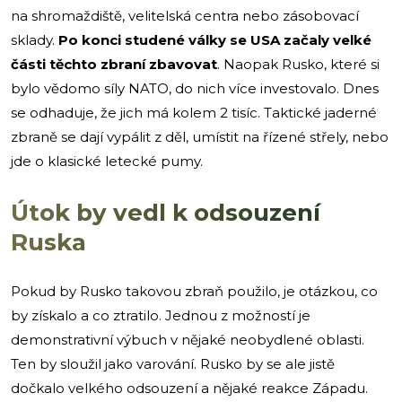
na shromaždiště, velitelská centra nebo zásobovací
sklady.
Po konci studené války se USA začaly velké
části těchto zbraní zbavovat
. Naopak Rusko, které si
bylo vědomo síly NATO, do nich více investovalo. Dnes
se odhaduje, že jich má kolem 2 tisíc. Taktické jaderné
zbraně se dají vypálit z děl, umístit na řízené střely, nebo
jde o klasické letecké pumy.
Útok by vedl k odsouzení
Ruska
Pokud by Rusko takovou zbraň použilo, je otázkou, co
by získalo a co ztratilo. Jednou z možností je
demonstrativní výbuch v nějaké neobydlené oblasti.
Ten by sloužil jako varování. Rusko by se ale jistě
dočkalo velkého odsouzení a nějaké reakce Západu.