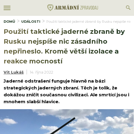
DOMŮ
UDÁLOSTI
Použití taktické jaderné zbraně by Rusku nejspíše nic 
Použití taktické jaderné zbraně by
Rusku nejspíše nic zásadního
nepřineslo. Kromě větší izolace a
reakce mocností
Vít Lukáš
14. října 2022
Jaderné odstrašení funguje hlavně na bázi
strategických jaderných zbraní. Těch je tolik, že
dokážou zničit současnou civilizaci. Ale smrtící jsou i
mnohem slabší hlavice.