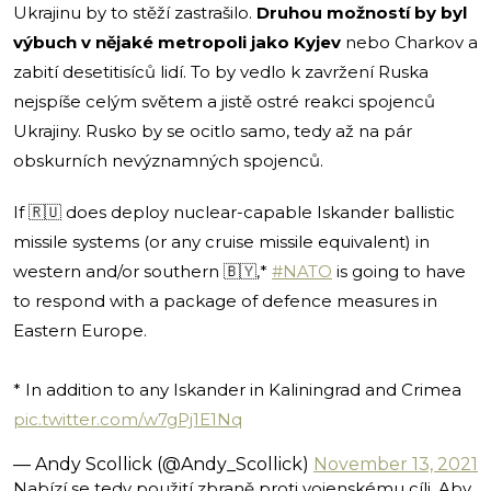
Ukrajinu by to stěží zastrašilo.
Druhou možností by byl
výbuch v nějaké metropoli jako Kyjev
nebo Charkov a
zabití desetitisíců lidí. To by vedlo k zavržení Ruska
nejspíše celým světem a jistě ostré reakci spojenců
Ukrajiny. Rusko by se ocitlo samo, tedy až na pár
obskurních nevýznamných spojenců.
If 🇷🇺 does deploy nuclear-capable Iskander ballistic
missile systems (or any cruise missile equivalent) in
western and/or southern 🇧🇾,*
#NATO
is going to have
to respond with a package of defence measures in
Eastern Europe.
* In addition to any Iskander in Kaliningrad and Crimea
pic.twitter.com/w7gPj1E1Nq
— Andy Scollick (@Andy_Scollick)
November 13, 2021
Nabízí se tedy použití zbraně proti vojenskému cíli. Aby