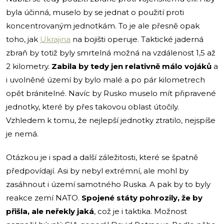
byla účinná, muselo by se jednat o použití proti
koncentrovaným jednotkám. To je ale přesně opak
toho, jak
Ukrajina
na bojišti operuje. Taktické jaderná
zbraň by totiž byly smrtelná možná na vzdálenost 1,5 až
2 kilometry.
Zabila by tedy jen relativně málo vojáků
a
i uvolněné území by bylo malé a po pár kilometrech
opět bránitelné. Navíc by Rusko muselo mít připravené
jednotky, které by přes takovou oblast útočily.
Vzhledem k tomu, že nejlepší jednotky ztratilo, nejspíše
je nemá.
Otázkou je i spad a další záležitosti, které se špatně
předpovídají. Asi by nebyl extrémní, ale mohl by
zasáhnout i území samotného Ruska. A pak by to byly
reakce zemí NATO.
Spojené státy pohrozily, že by
přišla, ale neřekly jaká
, což je i taktika. Možnost