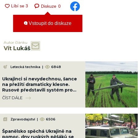
Diskuze
0
Vstoupit do diskuze
Autor článku
Vít Lukáš
Letecká technika
|
6848
Ukrajinci si nevydechnou, šance
na přežití dramaticky klesne.
Rusové představili systém pro
útoky dronů v rojích
ČÍST DÁLE
Zpravodajství
|
6506
Španělsko spěchá Ukrajině na
pomoc, dny ruských pěšáků se