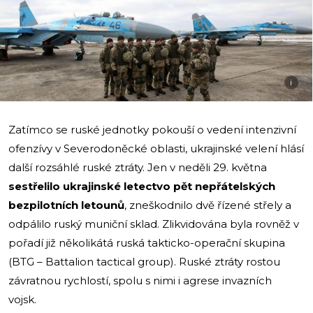
i
Zatímco se ruské jednotky pokouší o vedení intenzivní
ofenzívy v Severodoněcké oblasti, ukrajinské velení hlásí
další rozsáhlé ruské ztráty. Jen v neděli 29. května
sestřelilo ukrajinské letectvo pět nepřátelských
bezpilotních letounů
, zneškodnilo dvě řízené střely a
odpálilo ruský muniční sklad. Zlikvidována byla rovněž v
pořadí již několikátá ruská takticko-operační skupina
(BTG – Battalion tactical group). Ruské ztráty rostou
závratnou rychlostí, spolu s nimi i agrese invazních
vojsk.