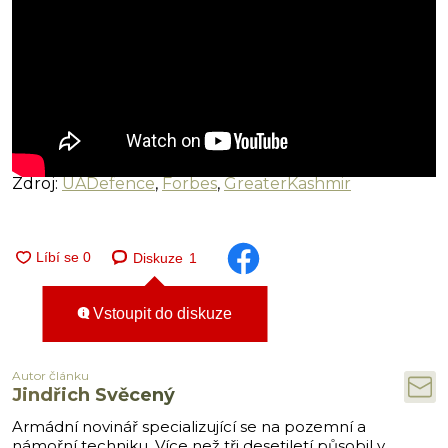
Zdroj:
UADefence
,
Forbes
,
GreaterKashmir
Diskuze
1
Vstoupit do diskuze
Autor článku
Jindřich Svěcený
Armádní novinář specializující se na pozemní a
námořní techniku. Více než tři desetiletí působil v