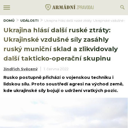
DOMŮ
UDÁLOSTI
Ukrajina hlásí další ruské ztráty: Ukrajinské vzdušné s
Ukrajina hlásí další ruské ztráty:
Ukrajinské vzdušné síly zasáhly
ruský muniční sklad a zlikvidovaly
další takticko-operační skupinu
Jindřich Svěcený
1. června 2022
Rusko postupně přichází o vojenskou techniku i
lidskou sílu. Proto soustředí agresi na východ země,
kde ukrajinské síly bojují o udržení vratkých pozic.