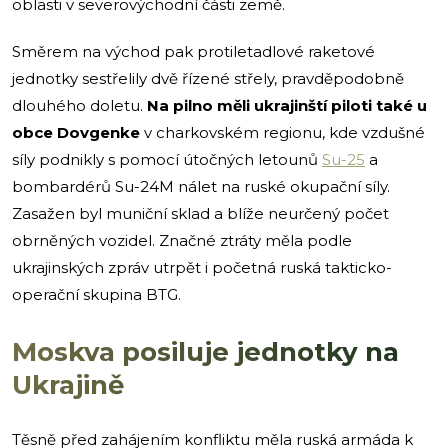
oblasti v severovýchodní části země.
Směrem na východ pak protiletadlové raketové
jednotky sestřelily dvě řízené střely, pravděpodobně
dlouhého doletu.
Na pilno měli ukrajinští piloti také u
obce Dovgenke
v charkovském regionu, kde vzdušné
síly podnikly s pomocí útočných letounů
Su-25
a
bombardérů Su-24M nálet na ruské okupační síly.
Zasažen byl muniční sklad a blíže neurčený počet
obrněných vozidel. Značné ztráty měla podle
ukrajinských zpráv utrpět i početná ruská takticko-
operační skupina BTG.
Moskva posiluje jednotky na
Ukrajině
Těsně před zahájením konfliktu měla ruská armáda k