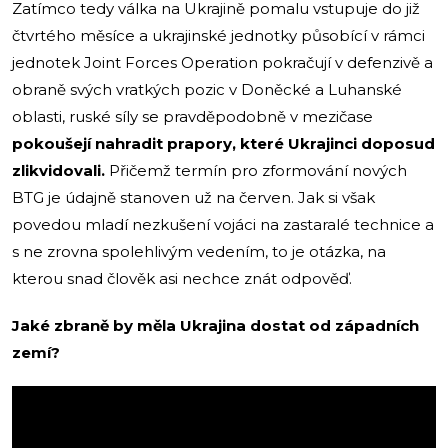
Zatímco tedy válka na Ukrajině pomalu vstupuje do již
čtvrtého měsíce a ukrajinské jednotky působící v rámci
jednotek Joint Forces Operation pokračují v defenzivě a
obraně svých vratkých pozic v Doněcké a Luhanské
oblasti, ruské síly se pravděpodobně v mezičase
pokoušejí nahradit prapory, které Ukrajinci doposud
zlikvidovali.
Přičemž termín pro zformování nových
BTG je údajně stanoven už na červen. Jak si však
povedou mladí nezkušení vojáci na zastaralé technice a
s ne zrovna spolehlivým vedením, to je otázka, na
kterou snad člověk asi nechce znát odpověď.
Jaké zbraně by měla Ukrajina dostat od západních
zemí?