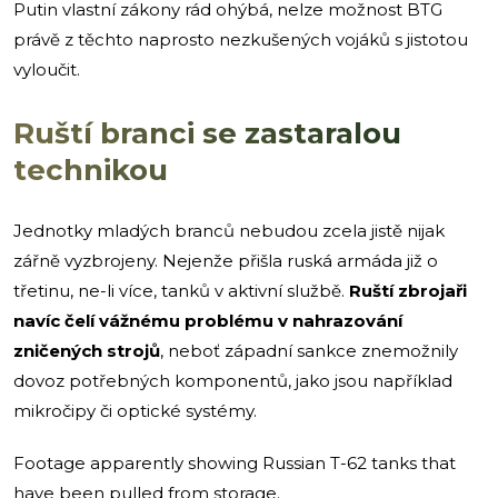
Putin vlastní zákony rád ohýbá, nelze možnost BTG
právě z těchto naprosto nezkušených vojáků s jistotou
vyloučit.
Ruští branci se zastaralou
technikou
Jednotky mladých branců nebudou zcela jistě nijak
zářně vyzbrojeny. Nejenže přišla ruská armáda již o
třetinu, ne-li více, tanků v aktivní službě.
Ruští zbrojaři
navíc čelí vážnému problému v nahrazování
zničených strojů
, neboť západní sankce znemožnily
dovoz potřebných komponentů, jako jsou například
mikročipy či optické systémy.
Footage apparently showing Russian T-62 tanks that
have been pulled from storage.