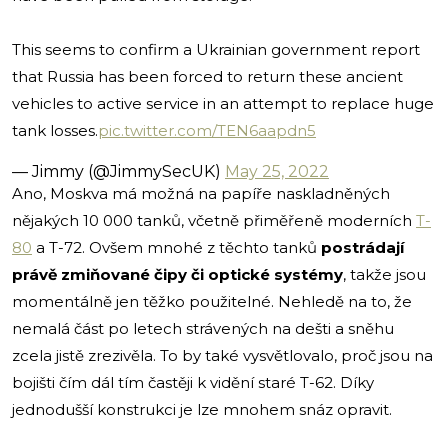
This seems to confirm a Ukrainian government report
that Russia has been forced to return these ancient
vehicles to active service in an attempt to replace huge
tank losses.
pic.twitter.com/TEN6aapdn5
— Jimmy (@JimmySecUK)
May 25, 2022
Ano, Moskva má možná na papíře naskladněných
nějakých 10 000 tanků, včetně přiměřeně moderních
T-
80
a T-72. Ovšem mnohé z těchto tanků
postrádají
právě zmiňované čipy či optické systémy
, takže jsou
momentálně jen těžko použitelné. Nehledě na to, že
nemalá část po letech strávených na dešti a sněhu
zcela jistě zrezivěla. To by také vysvětlovalo, proč jsou na
bojišti čím dál tím častěji k vidění staré T-62. Díky
jednodušší konstrukci je lze mnohem snáz opravit.