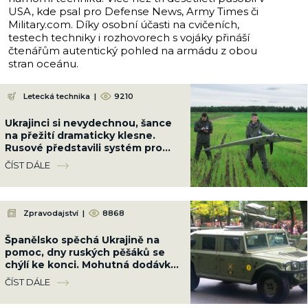
USA, kde psal pro Defense News, Army Times či
Military.com. Díky osobní účasti na cvičeních,
testech techniky i rozhovorech s vojáky přináší
čtenářům autentický pohled na armádu z obou
stran oceánu.
Letecká technika
|
9210
Ukrajinci si nevydechnou, šance
na přežití dramaticky klesne.
Rusové představili systém pro
útoky dronů v rojích
ČÍST DÁLE
Zpravodajství
|
8868
Španělsko spěchá Ukrajině na
pomoc, dny ruských pěšáků se
chýlí ke konci. Mohutná dodávka
je srovná do latě
ČÍST DÁLE