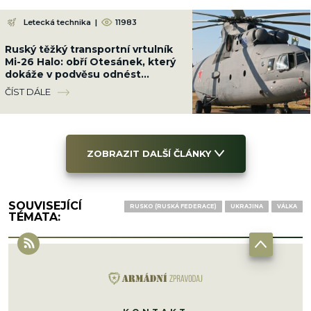
Letecká technika
|
11983
Ruský těžký transportní vrtulník
Mi-26 Halo: obří Otesánek, který
dokáže v podvěsu odnést
dopravní letadlo
ČÍST DÁLE
ZOBRAZIT DALŠÍ ČLÁNKY
SOUVISEJÍCÍ
RUSKO (RUSKÁ FEDERACE)
UKRAJINA
VÁLKA
TÉMATA: