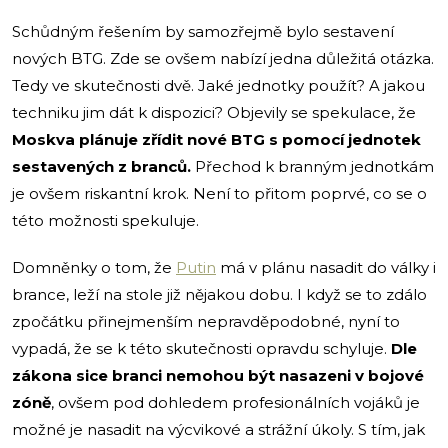
Schůdným řešením by samozřejmě bylo sestavení
nových BTG. Zde se ovšem nabízí jedna důležitá otázka.
Tedy ve skutečnosti dvě. Jaké jednotky použít? A jakou
techniku jim dát k dispozici? Objevily se spekulace, že
Moskva plánuje zřídit nové BTG s pomocí jednotek
sestavených z branců.
Přechod k branným jednotkám
je ovšem riskantní krok. Není to přitom poprvé, co se o
této možnosti spekuluje.
Domněnky o tom, že
Putin
má v plánu nasadit do války i
brance, leží na stole již nějakou dobu. I když se to zdálo
zpočátku přinejmenším nepravděpodobné, nyní to
vypadá, že se k této skutečnosti opravdu schyluje.
Dle
zákona sice branci nemohou být nasazeni v bojové
zóně
, ovšem pod dohledem profesionálních vojáků je
možné je nasadit na výcvikové a strážní úkoly. S tím, jak