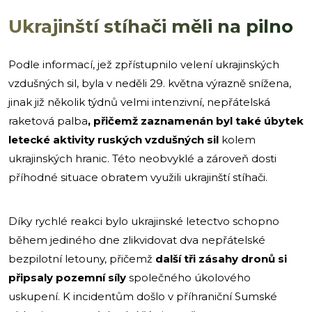
Ukrajinští stíhači měli na pilno
Podle informací, jež zpřístupnilo velení ukrajinských
vzdušných sil, byla v neděli 29. května výrazně snížena,
jinak již několik týdnů velmi intenzivní, nepřátelská
raketová palba
, přičemž zaznamenán byl také úbytek
letecké aktivity ruských vzdušných sil
kolem
ukrajinských hranic. Této neobvyklé a zároveň dosti
příhodné situace obratem využili ukrajinští stíhači.
Díky rychlé reakci bylo ukrajinské letectvo schopno
během jediného dne zlikvidovat dva nepřátelské
bezpilotní letouny, přičemž
další tři zásahy dronů si
připsaly pozemní síly
společného úkolového
uskupení. K incidentům došlo v příhraniční Sumské