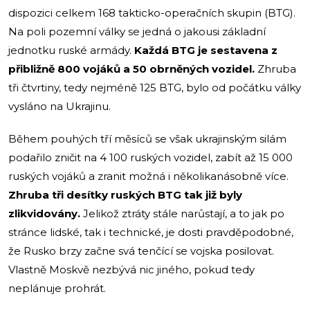
dispozici celkem 168 takticko-operačních skupin (BTG).
Na poli pozemní války se jedná o jakousi základní
jednotku ruské armády.
Každá BTG je sestavena z
přibližně 800 vojáků a 50 obrněných vozidel.
Zhruba
tři čtvrtiny, tedy nejméně 125 BTG, bylo od počátku války
vysláno na Ukrajinu.
Během pouhých tří měsíců se však ukrajinským silám
podařilo zničit na 4 100 ruských vozidel, zabít až 15 000
ruských vojáků a zranit možná i několikanásobně více.
Zhruba tři desítky ruských BTG tak již byly
zlikvidovány.
Jelikož ztráty stále narůstají, a to jak po
stránce lidské, tak i technické, je dosti pravděpodobné,
že Rusko brzy začne svá tenčící se vojska posilovat.
Vlastně Moskvě nezbývá nic jiného, pokud tedy
neplánuje prohrát.