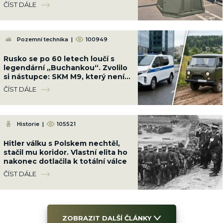
ČÍST DÁLE
Pozemní technika
|
100949
Rusko se po 60 letech loučí s
legendární „Buchankou“. Zvolilo
si nástupce: SKM M9, který není
ruský, ale „přemalovaný Číňan“
ČÍST DÁLE
Historie
|
105521
Hitler válku s Polskem nechtěl,
stačil mu koridor. Vlastní elita ho
nakonec dotlačila k totální válce
ČÍST DÁLE
ZOBRAZIT DALŠÍ ČLÁNKY