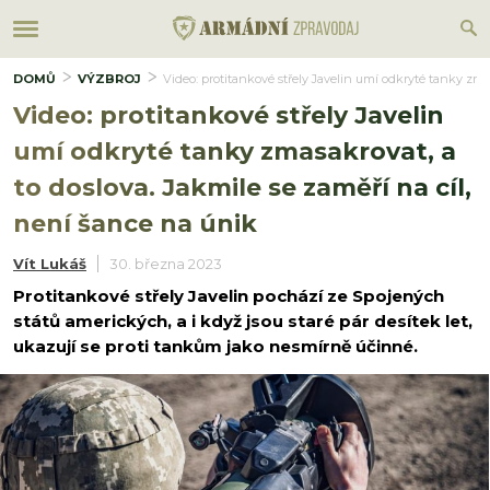
DOMŮ
VÝZBROJ
Video: protitankové střely Javelin umí odkryté tanky zma
Video: protitankové střely Javelin
umí odkryté tanky zmasakrovat, a
to doslova. Jakmile se zaměří na cíl,
není šance na únik
Vít Lukáš
30. března 2023
Protitankové střely Javelin pochází ze Spojených
států amerických, a i když jsou staré pár desítek let,
ukazují se proti tankům jako nesmírně účinné.