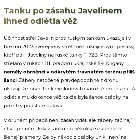
Tanku po zásahu Javelinem
ihned odlétla věž
Účinnost střel Javelin proti ruským tankům ukazuje i v
březnu 2023 zveřejněný střet mezi ukrajinskými pěšáky,
kteří pálili Javeliny na ruské tanky T-72B. Proti těmto
střelám v rukách 111. praporu ukrajinské 59. brigády
neměly obrněnci v odkrytém travnatém terénu příliš
šanci
. Záběry natočené pravděpodobně z dronu
ukazují, že první tank explodoval okamžitě po zásahu. A
odlétla mu dokonce věž, takže byla šance osádky na
přežití v podstatě nulová.
V druhém případě není zásah vidět, ale záběry začínají
chvíli po něm, kdy z tanku po několika sekundách
šlehají plameny. Že by někdo z osádky unikl, není na