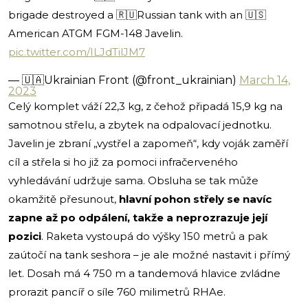
brigade destroyed a 🇷🇺Russian tank with an 🇺🇸
American ATGM FGM-148 Javelin.
pic.twitter.com/ILJdTilJM7
— 🇺🇦Ukrainian Front (@front_ukrainian)
March 14,
2023
Celý komplet váží 22,3 kg, z čehož připadá 15,9 kg na
samotnou střelu, a zbytek na odpalovací jednotku.
Javelin je zbraní „vystřel a zapomeň“, kdy voják zaměří
cíl a střela si ho již za pomoci infračerveného
vyhledávání udržuje sama. Obsluha se tak může
okamžitě přesunout,
hlavní pohon střely se navíc
zapne až po odpálení, takže a neprozrazuje její
pozici
. Raketa vystoupá do výšky 150 metrů a pak
zaútočí na tank seshora – je ale možné nastavit i přímý
let. Dosah má 4 750 m a tandemová hlavice zvládne
prorazit pancíř o síle 760 milimetrů RHAe.