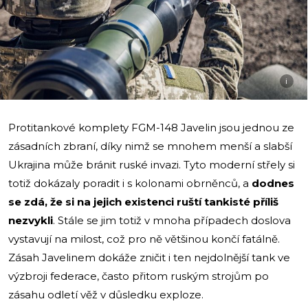
i
Protitankové komplety FGM-148 Javelin jsou jednou ze
zásadních zbraní, díky nimž se mnohem menší a slabší
Ukrajina může bránit ruské invazi. Tyto moderní střely si
totiž dokázaly poradit i s kolonami obrněnců, a
dodnes
se zdá, že si na jejich existenci ruští tankisté příliš
nezvykli
. Stále se jim totiž v mnoha případech doslova
vystavují na milost, což pro ně většinou končí fatálně.
Zásah Javelinem dokáže zničit i ten nejdolnější tank ve
výzbroji federace, často přitom ruským strojům po
zásahu odletí věž v důsledku exploze.