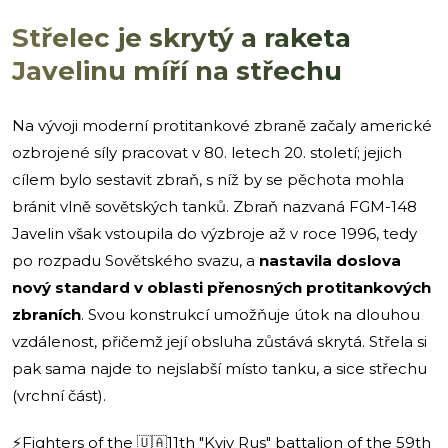
Střelec je skrytý a raketa
Javelinu míří na střechu
Na vývoji moderní protitankové zbraně začaly americké
ozbrojené síly pracovat v 80. letech 20. století; jejich
cílem bylo sestavit zbraň, s níž by se pěchota mohla
bránit vlně sovětských tanků. Zbraň nazvaná FGM-148
Javelin však vstoupila do výzbroje až v roce 1996, tedy
po rozpadu Sovětského svazu, a
nastavila doslova
nový standard v oblasti přenosných protitankových
zbraních
. Svou konstrukcí umožňuje útok na dlouhou
vzdálenost, přičemž její obsluha zůstává skrytá. Střela si
pak sama najde to nejslabší místo tanku, a sice střechu
(vrchní část).
⚡️Fighters of the 🇺🇦11th "Kyiv Rus" battalion of the 59th