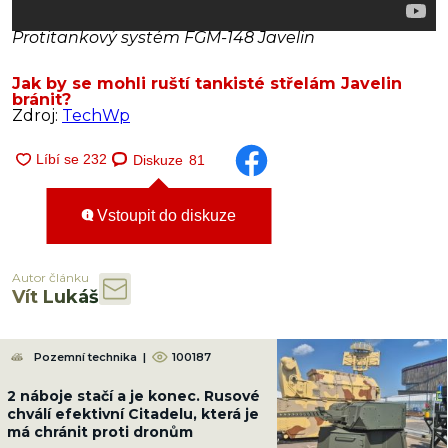
Protitankový systém FGM-148 Javelin
Jak by se mohli ruští tankisté střelám Javelin
bránit?
Zdroj:
TechWp
Diskuze
81
Vstoupit do diskuze
Autor článku
Vít Lukáš
Pozemní technika
|
100187
2 náboje stačí a je konec. Rusové
chválí efektivní Citadelu, která je
má chránit proti dronům