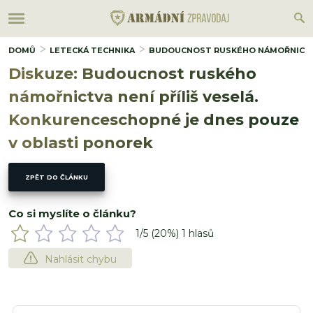
DOMŮ
LETECKÁ TECHNIKA
BUDOUCNOST RUSKÉHO NÁMOŘNICTVA 
Diskuze: Budoucnost ruského
námořnictva není příliš veselá.
Konkurenceschopné je dnes pouze
v oblasti ponorek
ZPĚT DO ČLÁNKU
Co si myslíte o článku?
1
/5 (
20
%)
1
hlasů
Nahlásit chybu