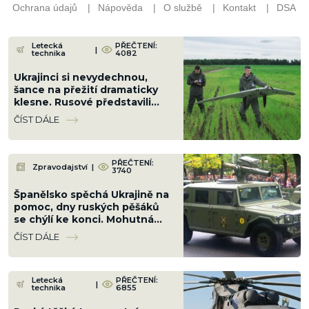
Letecká
PŘEČTENÍ:
|
technika
4082
Ukrajinci si nevydechnou,
šance na přežití dramaticky
klesne. Rusové představili
systém pro útoky dronů v
ČÍST DÁLE
rojích
PŘEČTENÍ:
Zpravodajství
|
3740
Španělsko spěchá Ukrajině na
pomoc, dny ruských pěšáků
se chýlí ke konci. Mohutná
dodávka je srovná do latě
ČÍST DÁLE
Letecká
PŘEČTENÍ:
|
technika
6855