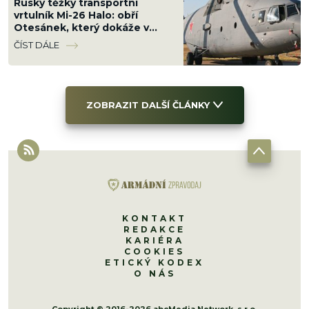
Ruský těžký transportní
vrtulník Mi-26 Halo: obří
Otesánek, který dokáže v
podvěsu odnést dopravní
ČÍST DÁLE
letadlo
ZOBRAZIT DALŠÍ ČLÁNKY
KONTAKT
REDAKCE
KARIÉRA
COOKIES
ETICKÝ KODEX
O NÁS
Copyright © 2016-2026 abcMedia Network, s.r.o.