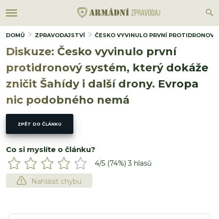
DOMŮ
ZPRAVODAJSTVÍ
ČESKO VYVINULO PRVNÍ PROTIDRONOVÝ 
Diskuze: Česko vyvinulo první
protidronový systém, který dokáže
zničit Šahídy i další drony. Evropa
nic podobného nemá
ZPĚT DO ČLÁNKU
Co si myslíte o článku?
4
/5 (
74
%)
3
hlasů
Nahlásit chybu