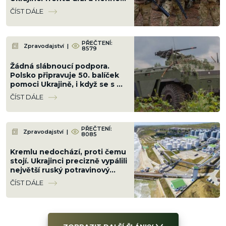
se ani o metr
ČÍST DÁLE
PŘEČTENÍ:
Zpravodajství
|
8579
Žádná slábnoucí podpora.
Polsko připravuje 50. balíček
pomoci Ukrajině, i když se s ní
hádá kvůli Banderovi
ČÍST DÁLE
PŘEČTENÍ:
Zpravodajství
|
8085
Kremlu nedochází, proti čemu
stojí. Ukrajinci precizně vypálili
největší ruský potravinový
terminál. Nebude
ČÍST DÁLE
slunečnicový olej