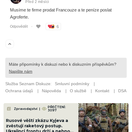
PŘEČTENÍ:
Zpravodajství
|
3097
Rusové věští zkázu Kyjeva a
zvěstují raketový postup.
Ukrajinci frontu drží a nehnou