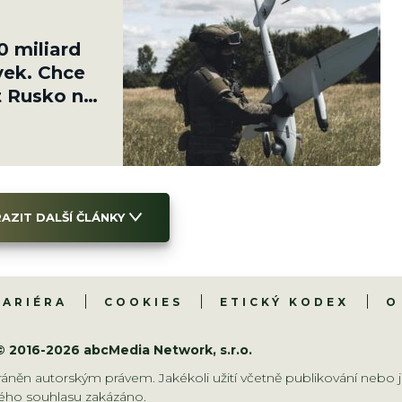
0 miliard
vek. Chce
t Rusko na
AZIT DALŠÍ ČLÁNKY
KARIÉRA
COOKIES
ETICKÝ KODEX
O
© 2016-2026 abcMedia Network, s.r.o.
áněn autorským právem. Jakékoli užití včetně publikování nebo j
ho souhlasu zakázáno.