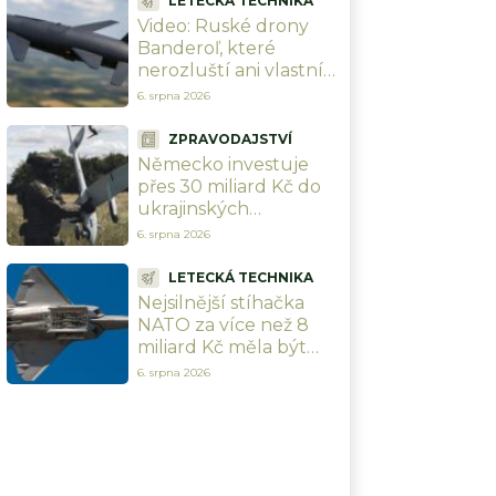
LETECKÁ TECHNIKA
Video: Ruské drony
Banderoľ, které
nerozluští ani vlastní
experti, zachyceny v
6. srpna 2026
Chersonu. Ukrajinci se
proti ni neumí bránit
ZPRAVODAJSTVÍ
Německo investuje
přes 30 miliard Kč do
ukrajinských
zbrojovek. Chce
6. srpna 2026
změnit celou válku a
srazit Rusko na kolena
LETECKÁ TECHNIKA
Nejsilnější stíhačka
NATO za více než 8
miliard Kč měla být
neporazitelná. Při
6. srpna 2026
cvičení ji sestřelil
obyčejný malý letoun