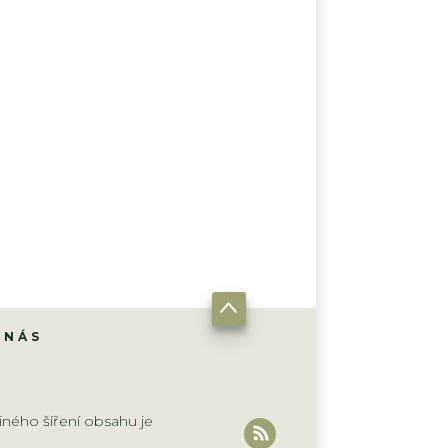
 NÁS
iného šíření obsahu je