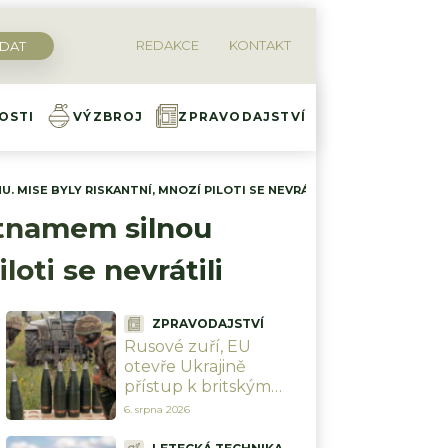
REDAKCE
KONTAKT
OSTI
VÝZBROJ
ZPRAVODAJSTVÍ
 MISE BYLY RISKANTNÍ, MNOZÍ PILOTI SE NEVRÁTILI
Diskuze
ietnamem silnou
oti se nevrátili
ZPRAVODAJSTVÍ
Rusové zuří, EU
otevře Ukrajině
přístup k britským
zbraním za 1,5 bilionu
6. srpna 2026
Kč a „Rusáci“ pocítí
peklo na zemi