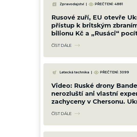
Zpravodajství
|
PŘEČTENÍ: 4881
Rusové zuří, EU otevře Uk
přístup k britským zbraním
bilionu Kč a „Rusáci“ pocí
zemi
ČÍST DÁLE
Letecká technika
|
PŘEČTENÍ: 3099
Video: Ruské drony Bander
nerozluští ani vlastní exper
zachyceny v Chersonu. Ukr
proti ni neumí bránit
ČÍST DÁLE