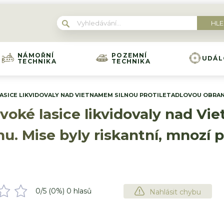
NÁMOŘNÍ
POZEMNÍ
UDÁL
TECHNIKA
TECHNIKA
ASICE LIKVIDOVALY NAD VIETNAMEM SILNOU PROTILETADLOVOU OBRANU.
voké lasice likvidovaly nad V
u. Mise byly riskantní, mnozí pil
0
/5 (
0
%)
0
hlasů
Nahlásit chybu