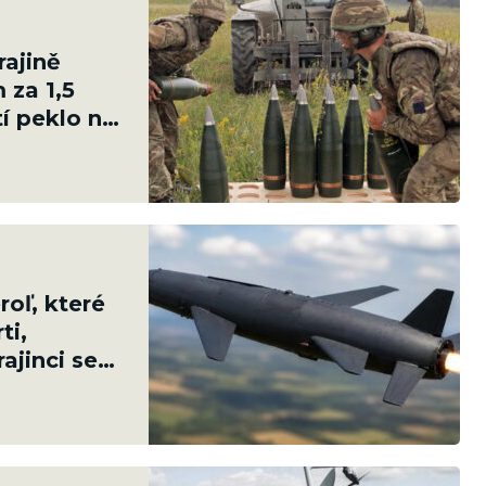
rajině
 za 1,5
tí peklo na
oľ, které
ti,
ajinci se