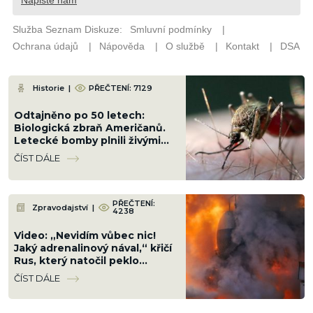
Historie
|
PŘEČTENÍ: 7129
Odtajněno po 50 letech:
Biologická zbraň Američanů.
Letecké bomby plnili živými
komáry a shazovali je na
ČÍST DÁLE
obydlené čtvrti
PŘEČTENÍ:
Zpravodajství
|
4238
Video: „Nevidím vůbec nic!
Jaký adrenalinový nával,“ křičí
Rus, který natočil peklo
přichystané Ukrajinci cestou
ČÍST DÁLE
na Krym