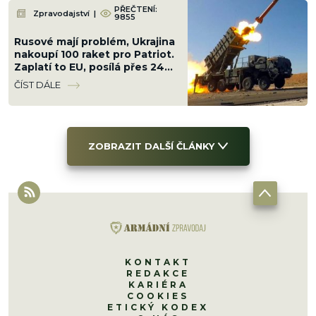
PŘEČTENÍ:
Zpravodajství
|
9855
Rusové mají problém, Ukrajina
nakoupí 100 raket pro Patriot.
Zaplatí to EU, posílá přes 24
miliard Kč
ČÍST DÁLE
ZOBRAZIT DALŠÍ ČLÁNKY
KONTAKT
REDAKCE
KARIÉRA
COOKIES
ETICKÝ KODEX