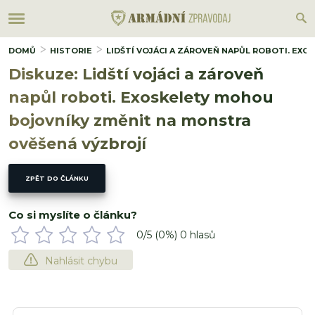
DOMŮ
HISTORIE
LIDŠTÍ VOJÁCI A ZÁROVEŇ NAPŮL ROBOTI. EX
Diskuze: Lidští vojáci a zároveň
napůl roboti. Exoskelety mohou
bojovníky změnit na monstra
ověšená výzbrojí
ZPĚT DO ČLÁNKU
Co si myslíte o článku?
0
/5 (
0
%)
0
hlasů
Nahlásit chybu