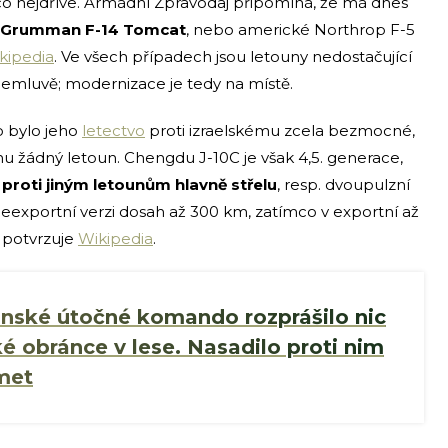
co nejdříve. Armádní Zpravodaj připomíná, že má dnes
é Grumman F-14 Tomcat
, nebo americké Northrop F-5
kipedia
. Ve všech případech jsou letouny nedostačující
 nemluvě; modernizace je tedy na místě.
co bylo jeho
letectvo
proti izraelskému zcela bezmocné,
u žádný letoun. Chengdu J-10C je však 4,5. generace,
– proti jiným letounům hlavně střelu
, resp. dvoupulzní
neexportní verzi dosah až 300 km, zatímco v exportní až
, potvrzuje
Wikipedia
.
jinské útočné komando rozprášilo nic
ké obránce v lese. Nasadilo proti nim
met