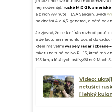
jelikož chce své letectvo modernizovat 
nejmodernější
ruské MiG-29, americk
a z nich vyvinuté HESA Saeqeh, uvádí
Wi
na dnešní 4. a 4,5. generaci, o páté pak
Je zjevné, že se k ní Írán rozhodl poté, 
a de facto ani nemohlo poslat do vzduch
která má velmi
vyspělý radar i zbraně 
raketu na tuhé palivo PL-15, která má v 
145 km, a létá rychlostí vyšší než Mach 5
Video: ukra
netušící rus
i lehký kulo