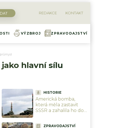
REDAKCE
KONTAKT
OSTI
VÝZBROJ
ZPRAVODAJSTVÍ
ý průmysl
jako hlavní sílu
HISTORIE
Americká bomba,
která měla zastavit
SSSR a zahalila ho do
strachu: W58 vážila jen
117 kg, ale měla sílu
ZPRAVODAJSTVÍ
200 kilotun