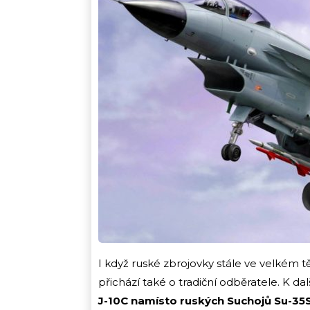
I když ruské zbrojovky stále ve velkém t
přichází také o tradiční odběratele. K da
J-10C namísto ruských Suchojů Su-35