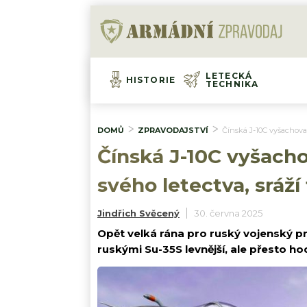
LETECKÁ
HISTORIE
TECHNIKA
DOMŮ
ZPRAVODAJSTVÍ
Čínská J-10C vyšachovala
Čínská J-10C vyšachov
svého letectva, sráž
Jindřich Svěcený
30. června 2025
Opět velká rána pro ruský vojenský pr
ruskými Su-35S levnější, ale přesto ho