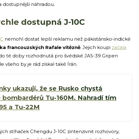
 a dostupnější náhradou.
ychle dostupná J-10C
0C
nemohl dostat lepší reklamu než pákistánsko-indické
lika francouzských Rafale vítězně
. Jejich koupi
začala
a do té doby rozhodnutá pro švédské JAS-39 Gripen
e všeho by je rád získal také Írán.
ímky ukazují, že se Rusko chystá
ce bombardérů Tu-160M. Nahradí tím
-95 a Tu-22M
ch stíhaček Chengdu J-10C zintenzivnit rozhovory,