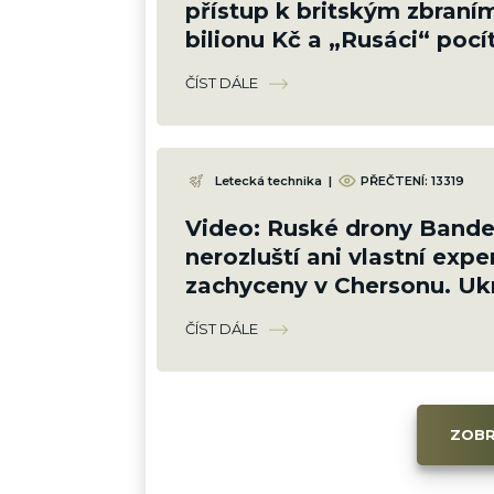
přístup k britským zbraním
bilionu Kč a „Rusáci“ pocí
zemi
ČÍST DÁLE
Letecká technika
|
PŘEČTENÍ:
13319
Video: Ruské drony Bander
nerozluští ani vlastní exper
zachyceny v Chersonu. Ukr
proti ni neumí bránit
ČÍST DÁLE
ZOBR