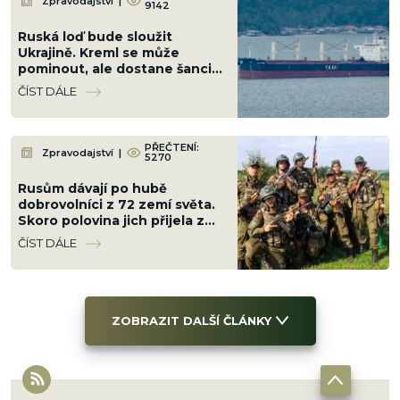
Zpravodajství
|
9142
Ruská loď bude sloužit
Ukrajině. Kreml se může
pominout, ale dostane šanci ji
v Černém moři potopit
ČÍST DÁLE
PŘEČTENÍ:
Zpravodajství
|
5270
Rusům dávají po hubě
dobrovolníci z 72 zemí světa.
Skoro polovina jich přijela z
Latinské Ameriky
ČÍST DÁLE
ZOBRAZIT DALŠÍ ČLÁNKY