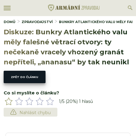
DOMŮ
ZPRAVODAJSTVÍ
BUNKRY ATLANTICKÉHO VALU MĚLY FALE
Diskuze: Bunkry Atlantického valu
měly falešné větrací otvory: ty
nečekaně vracely vhozený granát
nepříteli, „ananasu“ by tak neunikl
ZPĚT DO ČLÁNKU
Co si myslíte o článku?
1
/5 (
20
%)
1
hlasů
Nahlásit chybu