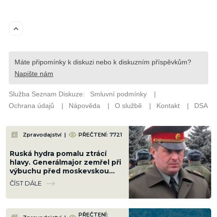
Zpravodajství
|
PŘEČTENÍ: 7721
Ruská hydra pomalu ztrácí
hlavy. Generálmajor zemřel při
výbuchu před moskevskou
restaurací, když slavil
ČÍST DÁLE
narozeniny šéfa vzdušných sil
PŘEČTENÍ: