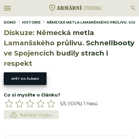
DOMŮ
HISTORIE
NĚMECKÁ METLA LAMANŠSKÉHO PRŮLIVU. SCHN
Diskuze: Německá metla
Lamanšského průlivu. Schnellbooty
ve Spojencích budily strach i
respekt
ZPĚT DO ČLÁNKU
Co si myslíte o článku?
5
/5 (
100
%)
1
hlasů
Nahlásit chybu