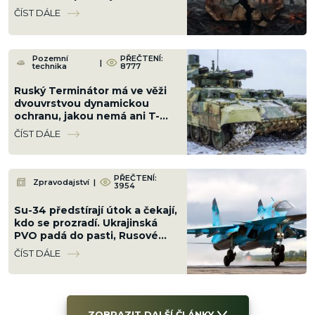
Polsko. Kreml jen přihlíží a
ČÍST DÁLE
slaví
Pozemní
PŘEČTENÍ:
|
technika
8777
Ruský Terminátor má ve věži
dvouvrstvou dynamickou
ochranu, jakou nemá ani T-
90M. Čínský nadšenec odhalil
ČÍST DÁLE
složení pancíře
PŘEČTENÍ:
Zpravodajství
|
3954
Su-34 předstírají útok a čekají,
kdo se prozradí. Ukrajinská
PVO padá do pasti, Rusové
přišli na důmyslnou taktiku
ČÍST DÁLE
ZOBRAZIT DALŠÍ ČLÁNKY