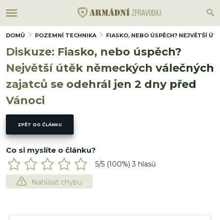
DOMŮ
POZEMNÍ TECHNIKA
FIASKO, NEBO ÚSPĚCH? NEJVĚTŠÍ Ú
Diskuze: Fiasko, nebo úspěch?
Největší útěk německých válečných
zajatců se odehrál jen 2 dny před
Vánoci
ZPĚT DO ČLÁNKU
Co si myslíte o článku?
5
/5 (
100
%)
3
hlasů
Nahlásit chybu