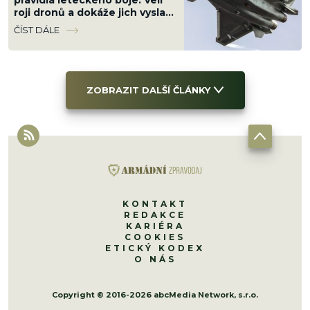
pravidla leteckého boje. Velí
roji dronů a dokáže jich vyslat
desítky najednou
ČÍST DÁLE
ZOBRAZIT DALŠÍ ČLÁNKY
KONTAKT
REDAKCE
KARIÉRA
COOKIES
ETICKÝ KODEX
O NÁS
Copyright © 2016-2026 abcMedia Network, s.r.o.