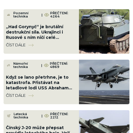
Pozemní
PŘEČTENÍ:
|
technika
4264
„Had Gorynyč“ je brutální
destrukční síla. Ukrajinci i
Rusové s ním ničí celé
městské ulice
ČÍST DÁLE
Námořní
PŘEČTENÍ:
|
technika
4869
Když se lano přetrhne, je to
katastrofa. Přistávat na
letadlové lodi USS Abraham
Lincoln si troufnou jenom ti
ČÍST DÁLE
nejlepší piloti
Letecká
PŘEČTENÍ:
|
technika
2212
Čínský J-20 může přepsat