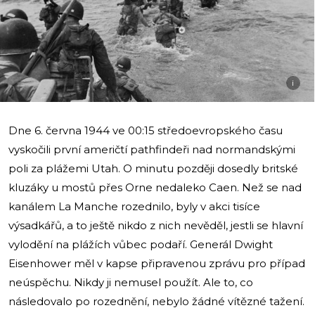
i
Dne 6. června 1944 ve 00:15 středoevropského času
vyskočili první američtí pathfindeři nad normandskými
poli za plážemi Utah. O minutu později dosedly britské
kluzáky u mostů přes Orne nedaleko Caen. Než se nad
kanálem La Manche rozednilo, byly v akci tisíce
výsadkářů, a to ještě nikdo z nich nevěděl, jestli se hlavní
vylodění na plážích vůbec podaří. Generál Dwight
Eisenhower měl v kapse připravenou zprávu pro případ
neúspěchu. Nikdy ji nemusel použít. Ale to, co
následovalo po rozednění, nebylo žádné vítězné tažení.