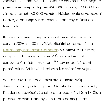
zabitých za celou válku. Do konce června 1944 Spojenci
přes pláže přepravili přes 850 000 vojáků, 570 000 tun
zásob a téměř 150 000 vozidel. Následovalo osvobození
Paříže, zimní boje v Ardenách a konečný průnik do
Německa.
Kdo si chce výročí připomenout na místě, může 6.
června 2026 v 11:00 navštívit oficiální ceremoniál na
Normandy American Cemetery
v Colleville-sur-Mer;
vstup je celoročně zdarma. V Česku nabízejí stálé
expozice Armádní muzeum Žižkov nebo Národní
památník na Vítkově s hrobem Neznámého vojína.
Walter David Ehlers z 1. pěší divize dostal svůj
dvanáctičlenný oddíl z pláže Omaha bez jediné ztráty.
Později se dozvěděl, že jeho bratr padl už v Den D. Čísla
popisují rozsah. Příběhy jako tento popisují cenu.