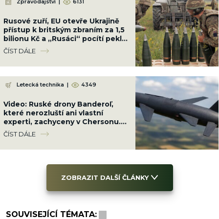
Zpravodajství
|
6131
Rusové zuří, EU otevře Ukrajině
přístup k britským zbraním za 1,5
bilionu Kč a „Rusáci“ pocítí peklo
na zemi
ČÍST DÁLE
Letecká technika
|
4349
Video: Ruské drony Banderoľ,
které nerozluští ani vlastní
experti, zachyceny v Chersonu.
Ukrajinci se proti ni neumí bránit
ČÍST DÁLE
ZOBRAZIT DALŠÍ ČLÁNKY
SOUVISEJÍCÍ TÉMATA: