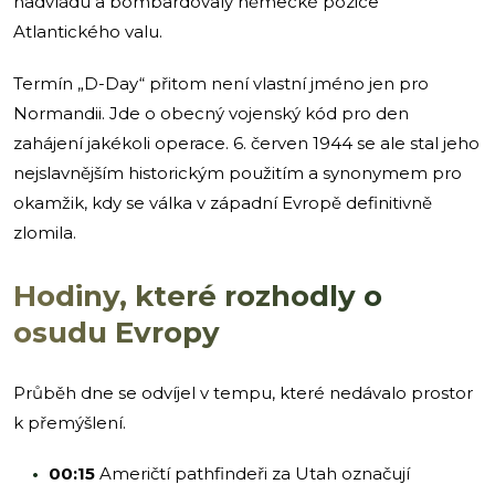
nadvládu a bombardovaly německé pozice
Atlantického valu.
Termín „D-Day“ přitom není vlastní jméno jen pro
Normandii. Jde o obecný vojenský kód pro den
zahájení jakékoli operace. 6. červen 1944 se ale stal jeho
nejslavnějším historickým použitím a synonymem pro
okamžik, kdy se válka v západní Evropě definitivně
zlomila.
Hodiny, které rozhodly o
osudu Evropy
Průběh dne se odvíjel v tempu, které nedávalo prostor
k přemýšlení.
00:15
Američtí pathfindeři za Utah označují