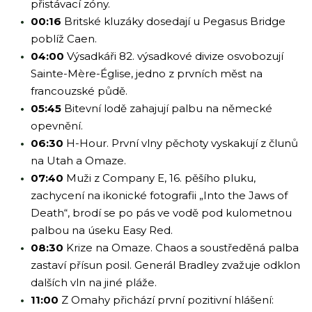
přistávací zóny.
00:16
Britské kluzáky dosedají u Pegasus Bridge
poblíž Caen.
04:00
Výsadkáři 82. výsadkové divize osvobozují
Sainte-Mère-Église, jedno z prvních měst na
francouzské půdě.
05:45
Bitevní lodě zahajují palbu na německé
opevnění.
06:30
H-Hour. První vlny pěchoty vyskakují z člunů
na Utah a Omaze.
07:40
Muži z Company E, 16. pěšího pluku,
zachycení na ikonické fotografii „Into the Jaws of
Death“, brodí se po pás ve vodě pod kulometnou
palbou na úseku Easy Red.
08:30
Krize na Omaze. Chaos a soustředěná palba
zastaví přísun posil. Generál Bradley zvažuje odklon
dalších vln na jiné pláže.
11:00
Z Omahy přichází první pozitivní hlášení: