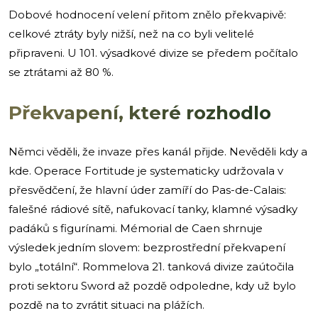
Dobové hodnocení velení přitom znělo překvapivě:
celkové ztráty byly nižší, než na co byli velitelé
připraveni. U 101. výsadkové divize se předem počítalo
se ztrátami až 80 %.
Překvapení, které rozhodlo
Němci věděli, že invaze přes kanál přijde. Nevěděli kdy a
kde. Operace Fortitude je systematicky udržovala v
přesvědčení, že hlavní úder zamíří do Pas-de-Calais:
falešné rádiové sítě, nafukovací tanky, klamné výsadky
padáků s figurínami. Mémorial de Caen shrnuje
výsledek jedním slovem: bezprostřední překvapení
bylo „totální“. Rommelova 21. tanková divize zaútočila
proti sektoru Sword až pozdě odpoledne, kdy už bylo
pozdě na to zvrátit situaci na plážích.