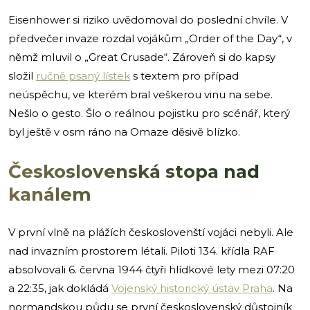
Eisenhower si riziko uvědomoval do poslední chvíle. V
předvečer invaze rozdal vojákům „Order of the Day“, v
němž mluvil o „Great Crusade“. Zároveň si do kapsy
složil
ručně psaný lístek
s textem pro případ
neúspěchu, ve kterém bral veškerou vinu na sebe.
Nešlo o gesto. Šlo o reálnou pojistku pro scénář, který
byl ještě v osm ráno na Omaze děsivě blízko.
Československá stopa nad
kanálem
V první vlně na plážích českoslovenští vojáci nebyli. Ale
nad invazním prostorem létali. Piloti 134. křídla RAF
absolvovali 6. června 1944 čtyři hlídkové lety mezi 07:20
a 22:35, jak dokládá
Vojenský historický ústav Praha
. Na
normandskou půdu se první československý důstojník