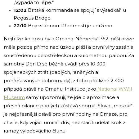
„Vypadá to lépe.“
12:02
Britská kommanda se spojují s výsadkáři u
Pegasus Bridge.
22:10
Boje slábnou. Předmostí je udrženo.
Nejblíže kolapsu byla Omaha. Německá 352. pěší divize
měla pozice přímo nad úzkou pláží a první vlny zasáhla
soustředěnou dělostřeleckou a kulometnou palbou. Za
samotný Den D se běžně uvádí přes 10 300
spojeneckých ztrát (padlých, raněných a
pohřešovaných dohromady), z toho přibližně 2 400
připadá právě na Omahu. Instituce jako
National WWII
Museum
samy upozorňují, že jde o aproximace a
přesná bilance padlých zůstává sporná. Slovo „masakr“
je nejpřesnější právě pro první hodiny na Omaze, pro
chvíle, kdy vojáci umírali dřív, než stačili udělat krok z
rampy vyloďovacího člunu.