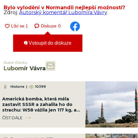
Bylo vylodění v Normandii nejlepší možností?
Zdroj:
Autorský komentář Lubomíra Vávry
Diskuze
0
Vstoupit do diskuze
Autor článku
Lubomír Vávra
Historie
|
10399
Americká bomba, která měla
zastavit SSSR a zahalila ho do
strachu: W58 vážila jen 117 kg, ale
měla sílu 200 kilotun
ČÍST DÁLE