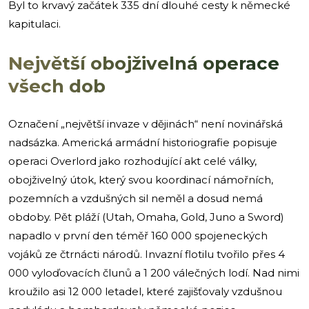
Byl to krvavý začátek 335 dní dlouhé cesty k německé
kapitulaci.
Největší obojživelná operace
všech dob
Označení „největší invaze v dějinách“ není novinářská
nadsázka. Americká armádní historiografie popisuje
operaci Overlord jako rozhodující akt celé války,
obojživelný útok, který svou koordinací námořních,
pozemních a vzdušných sil neměl a dosud nemá
obdoby. Pět pláží (Utah, Omaha, Gold, Juno a Sword)
napadlo v první den téměř 160 000 spojeneckých
vojáků ze čtrnácti národů. Invazní flotilu tvořilo přes 4
000 vyloďovacích člunů a 1 200 válečných lodí. Nad nimi
kroužilo asi 12 000 letadel, které zajišťovaly vzdušnou