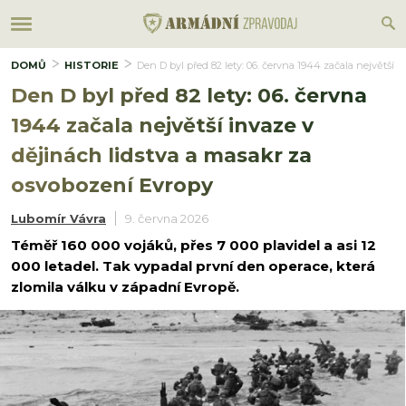
DOMŮ
HISTORIE
Den D byl před 82 lety: 06. června 1944 začala největší 
Den D byl před 82 lety: 06. června
1944 začala největší invaze v
dějinách lidstva a masakr za
osvobození Evropy
Lubomír Vávra
9. června 2026
Téměř 160 000 vojáků, přes 7 000 plavidel a asi 12
000 letadel. Tak vypadal první den operace, která
zlomila válku v západní Evropě.