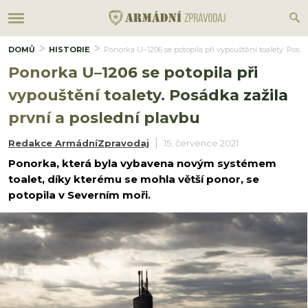
DOMŮ
HISTORIE
Ponorka U–1206 se potopila při vypouštění toalety. Posád
Ponorka U–1206 se potopila při
vypouštění toalety. Posádka zažila
první a poslední plavbu
Redakce ArmádníZpravodaj
15. července 2021
Ponorka, která byla vybavena novým systémem
toalet, díky kterému se mohla větší ponor, se
potopila v Severním moři.