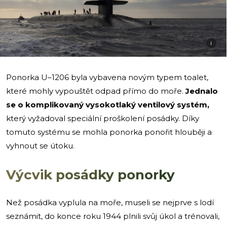
i
Ponorka U–1206 byla vybavena novým typem toalet,
které mohly vypouštět odpad přímo do moře.
Jednalo
se o komplikovaný vysokotlaký ventilový systém,
který vyžadoval speciální proškolení posádky. Díky
tomuto systému se mohla ponorka ponořit hlouběji a
vyhnout se útoku.
Výcvik posádky ponorky
Než posádka vyplula na moře, museli se nejprve s lodí
seznámit, do konce roku 1944 plnili svůj úkol a trénovali,