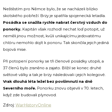
Neštěstím pro Němce bylo, že se nacházeli blízko
skotského pobřeží. Brzy je spatřila spojenecká letadla.
Posádka se snažila rychle nabrat čerstvý vzduch do
ponorky.
Kapitán však rozhodl nechat loď potopit, už
neměli jinou možnost, kvůli unikajícímu jedovatému
chlóru nemohlo dojít k ponoru. Tak skončila jejich jediná
bojová mise.
Při potopení ponorky se tři členové posádky utopili, a
37 členů bylo zraněno a zajato. Blížil se konec druhé
světové války a tak je brzy následovali i jejich kolegové.
Vrak dlouhá léta ležel bez povšimnutí na dně
Severního moře.
Ponorku znovu objevili v 70. letech,
když zde budovali plynovod.
Zdroj:
WarHistoryOnline