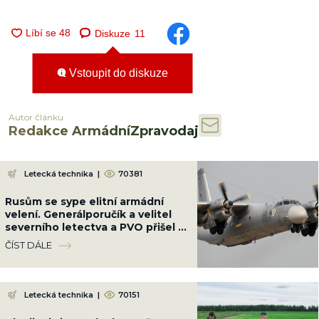
Diskuze
11
Vstoupit do diskuze
Autor článku
Redakce ArmádníZpravodaj
Letecká technika
|
70381
Rusům se sype elitní armádní
velení. Generálporučík a velitel
severního letectva a PVO přišel o
život jejich vinou
ČÍST DÁLE
Letecká technika
|
70151