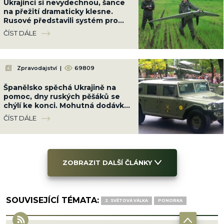
Ukrajinci si nevydechnou, šance
na přežití dramaticky klesne.
Rusové představili systém pro
útoky dronů v rojích
ČÍST DÁLE
Zpravodajství
|
69809
Španělsko spěchá Ukrajině na
pomoc, dny ruských pěšáků se
chýlí ke konci. Mohutná dodávka
je srovná do latě
ČÍST DÁLE
ZOBRAZIT DALŠÍ ČLÁNKY
SOUVISEJÍCÍ TÉMATA:
2. SVĚTOVÁ VÁLKA
PONORKA