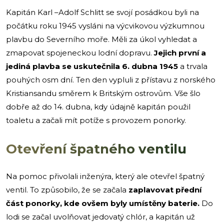
Kapitán Karl –Adolf Schlitt se svojí posádkou byli na
počátku roku 1945 vysláni na výcvikovou výzkumnou
plavbu do Severního moře. Měli za úkol vyhledat a
zmapovat spojeneckou lodní dopravu.
Jejich první a
jediná plavba se uskutečnila 6. dubna 1945
a trvala
pouhých osm dní. Ten den vypluli z přístavu z norského
Kristiansandu směrem k Britským ostrovům. Vše šlo
dobře až do 14. dubna, kdy údajně kapitán použil
toaletu a začali mít potíže s provozem ponorky.
Otevření špatného ventilu
Na pomoc přivolali inženýra, který ale otevřel špatný
ventil. To způsobilo, že se začala
zaplavovat přední
část ponorky, kde ovšem byly umístěny baterie.
Do
lodi se začal uvolňovat jedovatý chlór, a kapitán už