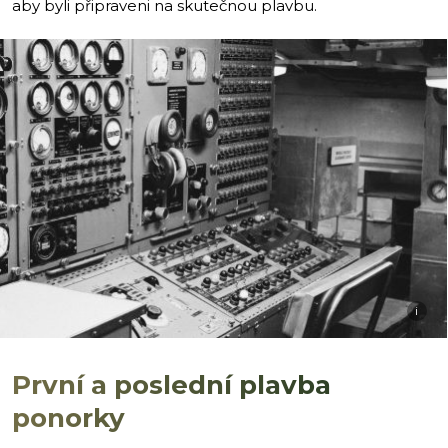
aby byli připraveni na skutečnou plavbu.
i
První a poslední plavba
ponorky