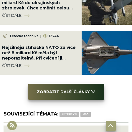
miliard Kč do ukrajinských
zbrojovek. Chce změnit celou
válku a srazit Rusko na kolena
ČÍST DÁLE
Letecká technika
|
12744
Nejsilnější stíhačka NATO za více
než 8 miliard Kč měla být
neporazitelná. Při cvičení ji
sestřelil obyčejný malý letoun
ČÍST DÁLE
ZOBRAZIT DALŠÍ ČLÁNKY
SOUVISEJÍCÍ TÉMATA:
LETECTVO
USA