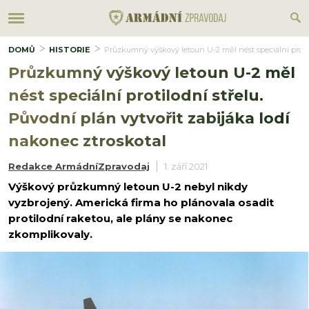
DOMŮ
HISTORIE
Průzkumný výškový letoun U-2 měl nést speciální protilo
Průzkumný výškový letoun U-2 měl
nést speciální protilodní střelu.
Původní plán vytvořit zabijáka lodí
nakonec ztroskotal
Redakce ArmádníZpravodaj
1. září 2021
Výškový průzkumný letoun U-2 nebyl nikdy
vyzbrojený. Americká firma ho plánovala osadit
protilodní raketou, ale plány se nakonec
zkomplikovaly.