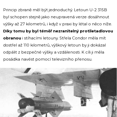
Princip zbraně měl být jednoduchý. Letoun U-2 315B
byl schopen stejně jako neupravená verze dosáhnout
výšky až 27 kilometrů, i když v praxi by létal o něco níže.
Díky tomu by byl téměř nezranitelný protiletadlovou
obranou
i stíhacími letouny. Střela Condor měla mít
dostřel až 110 kilometrů, výškový letoun by ji dokázal
odpálit z bezpečné výšky a vzdálenosti. K cíli ji měla
posádka navést pomocí televizního přenosu.