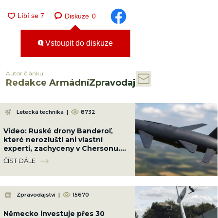
Diskuze
0
Vstoupit do diskuze
Autor článku
Redakce ArmádníZpravodaj
Letecká technika
|
8732
Video: Ruské drony Banderoľ,
které nerozluští ani vlastní
experti, zachyceny v Chersonu.
Ukrajinci se proti ni neumí bránit
ČÍST DÁLE
Zpravodajství
|
15670
Německo investuje přes 30