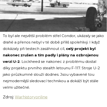
i
To byl ale největší problém střel Condor, ukázaly se jako
drahé a přenos nebyl v té době příliš spolehlivý. I když
dokázaly při testech zasáhnout cíl,
celý projekt byl
nakonec zrušen a tím padly i plány na ozbrojenou
verzi U-2
. Lockheed se nakonec z problému dostal
díky projektu prvního stealth letounu F-117. Stroje U-2
jako průzkumné slouží dodnes. Jsou vybavené tou
nejmodernější sledovací technikou a dokáží být stále
velmi užitečné.
Zdroj:
Warhistoryonline