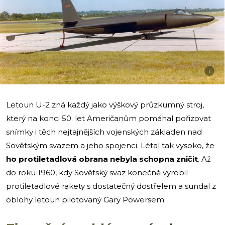
i
Letoun U-2 zná každý jako výškový průzkumný stroj,
který na konci 50. let Američanům pomáhal pořizovat
snímky i těch nejtajnějších vojenských základen nad
Sovětským svazem a jeho spojenci. Létal tak vysoko, že
ho protiletadlová obrana nebyla schopna zničit
. Až
do roku 1960, kdy Sovětský svaz konečně vyrobil
protiletadlové rakety s dostatečný dostřelem a sundal z
oblohy letoun pilotovaný Gary Powersem.