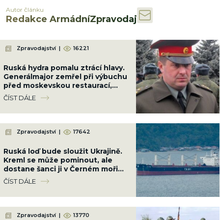
Autor článku
Redakce ArmádníZpravodaj
Zpravodajství
|
16221
Ruská hydra pomalu ztrácí hlavy.
Generálmajor zemřel při výbuchu
před moskevskou restaurací,
když slavil narozeniny šéfa
ČÍST DÁLE
vzdušných sil
Zpravodajství
|
17642
Ruská loď bude sloužit Ukrajině.
Kreml se může pominout, ale
dostane šanci ji v Černém moři
potopit
ČÍST DÁLE
Zpravodajství
|
13770