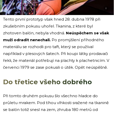
i
Tento první prototyp však hned 28. dubna 1978 při
zkušebním pokusu uhořel. Tkanina, z které byl
zhotoven balón, nebyla vhodná.
Neúspěchem se však
muži odradit nenechali.
Po promýšlení příhodného
materiálu se rozhodli pro taft, který se používal
například v plesových šatech. Při koupi látky prodavači
řekli, že materiál potřebují na plachty k plachetnicím. V
červenci 1979 se zase pokusili o útěk. Opět neúspěšně.
Do třetice všeho dobrého
Při tomto druhém pokusu šlo všechno hladce do
průletu mrakem. Pod tíhou vlhkosti sražené na tkanině
se balón totiž snesl na zem, zhruba 180 metrů od