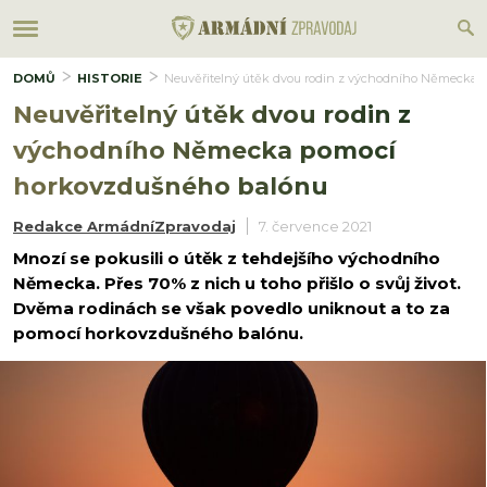
DOMŮ
HISTORIE
Neuvěřitelný útěk dvou rodin z východního Německa 
Neuvěřitelný útěk dvou rodin z
východního Německa pomocí
horkovzdušného balónu
Redakce ArmádníZpravodaj
7. července 2021
Mnozí se pokusili o útěk z tehdejšího východního
Německa. Přes 70% z nich u toho přišlo o svůj život.
Dvěma rodinách se však povedlo uniknout a to za
pomocí horkovzdušného balónu.