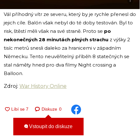
i
Vál příhodný vítr ze severu, který by je rychle přenesl do
jejich cíle. Balón však nebyl do té doby testován. Byl to
risk, štěstí měli však na své straně. Proto se
po
nekonečných 28 minutách plných strachu
z výšky 2
tisíc metrů snesli daleko za hranicemi v západním
Německu. Tento neuvěřitelný příběh 8 statečných se
stal náměty hned pro dva filmy Night crossing a
Balloon.
Zdroj:
War History Online
Diskuze
0
Vstoupit do diskuze