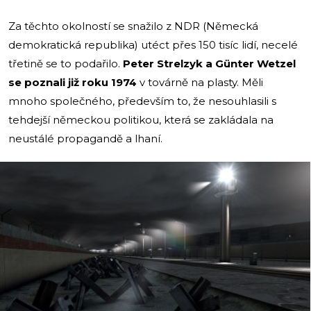
Za těchto okolností se snažilo z NDR (Německá
demokratická republika) utéct přes 150 tisíc lidí, necelé
třetině se to podařilo.
Peter Strelzyk a Günter Wetzel
se poznali již roku 1974
v továrně na plasty. Měli
mnoho společného, především to, že nesouhlasili s
tehdejší německou politikou, která se zakládala na
neustálé propagandě a lhaní.