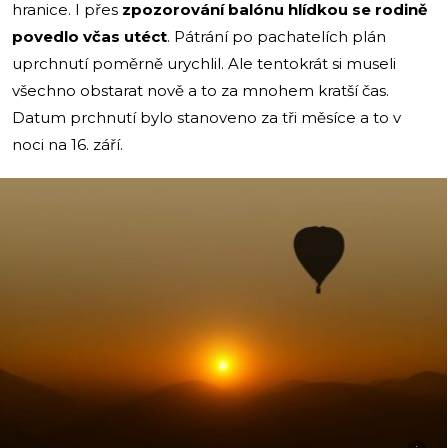
hranice. I přes
zpozorování balónu hlídkou se rodině
povedlo včas utéct
. Pátrání po pachatelích plán
uprchnutí poměrně urychlil. Ale tentokrát si museli
všechno obstarat nově a to za mnohem kratší čas.
Datum prchnutí bylo stanoveno za tři měsíce a to v
noci na 16. září.