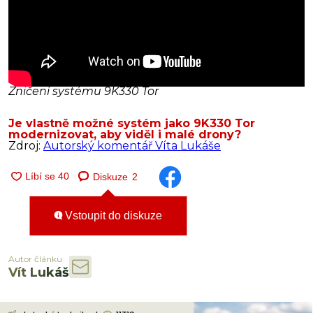
Zničení systému 9K330 Tor
Je vlastně možné systém jako 9K330 Tor
modernizovat, aby viděl i malé drony?
Zdroj:
Autorský komentář Víta Lukáše
Diskuze
2
Vstoupit do diskuze
Autor článku
Vít Lukáš