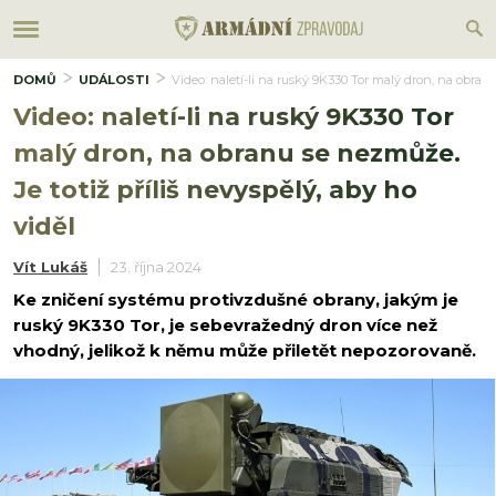
DOMŮ
UDÁLOSTI
Video: naletí-li na ruský 9K330 Tor malý dron, na obranu
Video: naletí-li na ruský 9K330 Tor
malý dron, na obranu se nezmůže.
Je totiž příliš nevyspělý, aby ho
viděl
Vít Lukáš
23. října 2024
Ke zničení systému protivzdušné obrany, jakým je
ruský 9K330 Tor, je sebevražedný dron více než
vhodný, jelikož k němu může přiletět nepozorovaně.