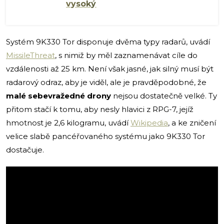
vysoký
Systém 9K330 Tor disponuje dvěma typy radarů, uvádí
MissileThreat
, s nimiž by měl zaznamenávat cíle do
vzdálenosti až 25 km. Není však jasné, jak silný musí být
radarový odraz, aby je viděl, ale je pravděpodobné, že
malé sebevražedné drony
nejsou dostatečně velké. Ty
přitom stačí k tomu, aby nesly hlavici z RPG-7, jejíž
hmotnost je 2,6 kilogramu, uvádí
Wikipedia
, a ke zničení
velice slabě pancéřovaného systému jako 9K330 Tor
dostačuje.