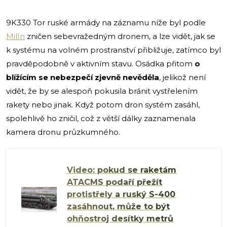
9K330 Tor ruské armády na záznamu níže byl podle
MilIn
zničen sebevražedným dronem, a lze vidět, jak se
k systému na volném prostranství přibližuje, zatímco byl
pravděpodobně v aktivním stavu. Osádka přitom
o
blížícím se nebezpečí zjevně nevěděla
, jelikož není
vidět, že by se alespoň pokusila bránit vystřelením
rakety nebo jinak. Když potom dron systém zasáhl,
spolehlivě ho zničil, což z větší dálky zaznamenala
kamera dronu průzkumného.
Video: pokud se raketám
ATACMS podaří přežít
protistřely a ruský S-400
zasáhnout, může to být
ohňostroj desítky metrů