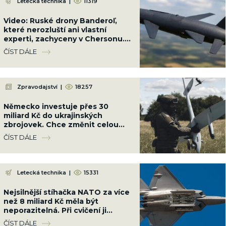
Letecká technika
|
11319
Video: Ruské drony Banderoľ,
které nerozluští ani vlastní
experti, zachyceny v Chersonu.
Ukrajinci se proti ni neumí bránit
ČÍST DÁLE
Zpravodajství
|
18257
Německo investuje přes 30
miliard Kč do ukrajinských
zbrojovek. Chce změnit celou
válku a srazit Rusko na kolena
ČÍST DÁLE
Letecká technika
|
15331
Nejsilnější stíhačka NATO za více
než 8 miliard Kč měla být
neporazitelná. Při cvičení ji
sestřelil obyčejný malý letoun
ČÍST DÁLE