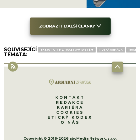
ZOBRAZIT DALŠÍ ČLÁNKY
SOUVISEJÍCÍ
9K330 TOR-M2, RAKETOVÝ SYSTÉM
RUSKÁ ARMÁDA
RUSKO 
TÉMATA:
KONTAKT
REDAKCE
KARIÉRA
COOKIES
ETICKÝ KODEX
O NÁS
Copyright © 2016-2026 abcMedia Network, s.r.o.