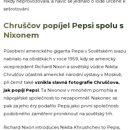
nikdy neprovozovala, a navíc se jednalo o lodě určené k
sešrotování.
Chruščov popíjel Pepsi spolu s
Nixonem
Působení amerického giganta Pepsi v Sovětském svazu
nabíralo na obrátkách v roce 1959, kdy se americký
viceprezident Richard Nixon a sovětský vůdce Nikita
Chruščov účastnili americké národní výstavy v Moskvě,
při čemž také
vznikla slavná fotografie Chruščova,
jak popíjí Pepsi
. Ta Nixonovi v mnohém pomohla a
nápojářské společnosti to nezapomněl. Nakonec se
pak za jeho éry podařilo Pepsi jako první společnosti
podobného zaměření proniknout na sovětský trh.
Richard Nixon introduces Nikita Khrushchev to Pepsi,