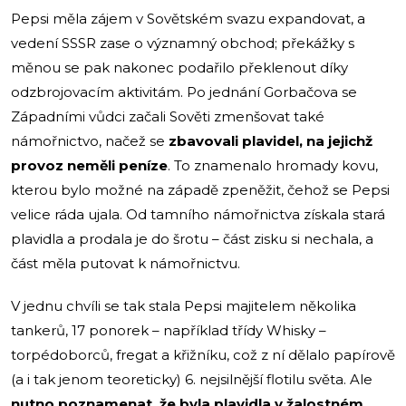
Pepsi měla zájem v Sovětském svazu expandovat, a
vedení SSSR zase o významný obchod; překážky s
měnou se pak nakonec podařilo překlenout díky
odzbrojovacím aktivitám. Po jednání Gorbačova se
Západními vůdci začali Sověti zmenšovat také
námořnictvo, načež se
zbavovali plavidel, na jejichž
provoz neměli peníze
. To znamenalo hromady kovu,
kterou bylo možné na západě zpeněžit, čehož se Pepsi
velice ráda ujala. Od tamního námořnictva získala stará
plavidla a prodala je do šrotu – část zisku si nechala, a
část měla putovat k námořnictvu.
V jednu chvíli se tak stala Pepsi majitelem několika
tankerů, 17 ponorek – například třídy Whisky –
torpédoborců, fregat a křižníku, což z ní dělalo papírově
(a i tak jenom teoreticky) 6. nejsilnější flotilu světa. Ale
nutno poznamenat, že byla plavidla v žalostném