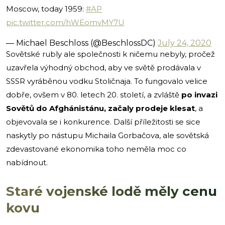
Moscow, today 1959:
#AP
pic.twitter.com/hWEomvMY7U
— Michael Beschloss (@BeschlossDC)
July 24, 2020
Sovětské rubly ale společnosti k ničemu nebyly, pročež
uzavřela výhodný obchod, aby ve světě prodávala v
SSSR vyráběnou vodku Stoličnaja. To fungovalo velice
dobře, ovšem v 80. letech 20. století, a zvláště
po invazi
Sovětů do Afghánistánu, začaly prodeje klesat
, a
objevovala se i konkurence. Další příležitosti se sice
naskytly po nástupu Michaila Gorbačova, ale sovětská
zdevastované ekonomika toho neměla moc co
nabídnout.
Staré vojenské lodě měly cenu
kovu