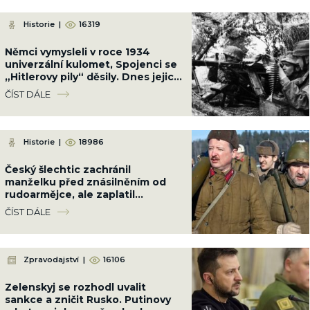
Historie
|
16319
Němci vymysleli v roce 1934
univerzální kulomet, Spojenci se
„Hitlerovy pily“ děsily. Dnes jejich
koncept používá celý svět
ČÍST DÁLE
Historie
|
18986
Český šlechtic zachránil
manželku před znásilněním od
rudoarmějce, ale zaplatil
životem; 40 let jsme vraha
ČÍST DÁLE
oslavovali jako hrdinu
Zpravodajství
|
16106
Zelenskyj se rozhodl uvalit
sankce a zničit Rusko. Putinovy