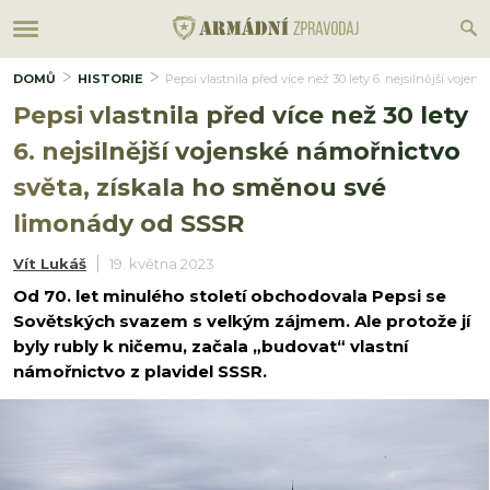
DOMŮ
HISTORIE
Pepsi vlastnila před více než 30 lety 6. nejsilnější vo
Pepsi vlastnila před více než 30 lety
6. nejsilnější vojenské námořnictvo
světa, získala ho směnou své
limonády od SSSR
Vít Lukáš
19. května 2023
Od 70. let minulého století obchodovala Pepsi se
Sovětských svazem s velkým zájmem. Ale protože jí
byly rubly k ničemu, začala „budovat“ vlastní
námořnictvo z plavidel SSSR.