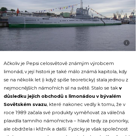
i
Ačkoliv je Pepsi celosvětově známým výrobcem
limonád, v její historii je také málo známá kapitola, kdy
se na několik let (i když spíše teoreticky) stala jednou z
nejmocnějších námořních sil na světě. Stalo se tak
v
důsledku jejích obchodů s limonádou v bývalém
Sovětském svazu
, které nakonec vedly k tomu, že v
roce 1989 začala své produkty vyměňovat za válečná
plavidla tamního námořnictva – hlavě tedy za ponorky,
ale obdržela i křižník a další. Fyzicky je však společnost