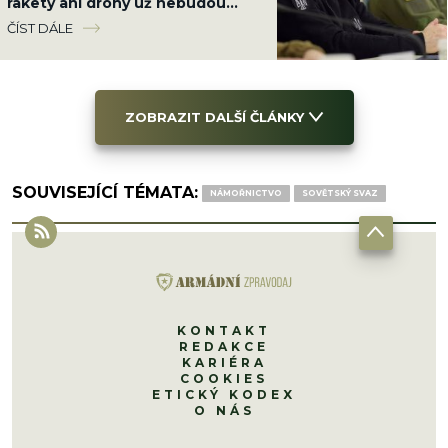
rakety ani drony už nebudou
existovat
ČÍST DÁLE
ZOBRAZIT DALŠÍ ČLÁNKY
SOUVISEJÍCÍ TÉMATA:
NÁMOŘNICTVO
SOVĚTSKÝ SVAZ
KONTAKT
REDAKCE
KARIÉRA
COOKIES
ETICKÝ KODEX
O NÁS