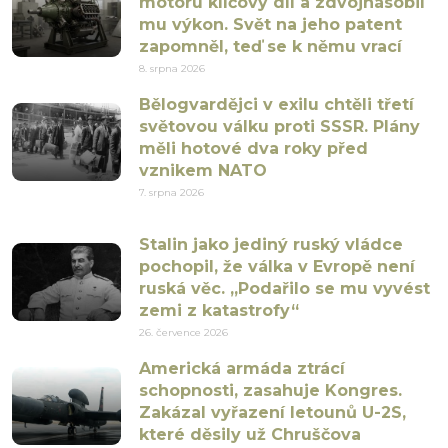
motoru klíčový díl a zdvojnásobil
mu výkon. Svět na jeho patent
zapomněl, teď se k němu vrací
8. srpna 2026
Bělogvardějci v exilu chtěli třetí
světovou válku proti SSSR. Plány
měli hotové dva roky před
vznikem NATO
7. srpna 2026
Stalin jako jediný ruský vládce
pochopil, že válka v Evropě není
ruská věc. „Podařilo se mu vyvést
zemi z katastrofy“
26. července 2026
Americká armáda ztrácí
schopnosti, zasahuje Kongres.
Zakázal vyřazení letounů U-2S,
které děsily už Chruščova