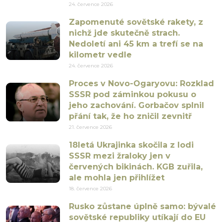
24. července 2026
Zapomenuté sovětské rakety, z
nichž jde skutečně strach.
Nedoletí ani 45 km a trefí se na
kilometr vedle
24. července 2026
Proces v Novo-Ogaryovu: Rozklad
SSSR pod záminkou pokusu o
jeho zachování. Gorbačov splnil
přání tak, že ho zničil zevnitř
21. července 2026
18letá Ukrajinka skočila z lodi
SSSR mezi žraloky jen v
červených bikinách. KGB zuřila,
ale mohla jen přihlížet
18. července 2026
Rusko zůstane úplně samo: bývalé
sovětské republiky utíkají do EU