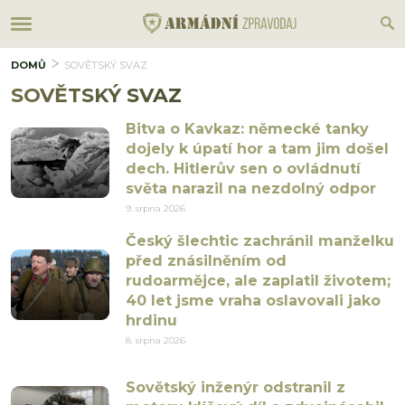
DOMŮ
SOVĚTSKÝ SVAZ
SOVĚTSKÝ SVAZ
Bitva o Kavkaz: německé tanky
dojely k úpatí hor a tam jim došel
dech. Hitlerův sen o ovládnutí
světa narazil na nezdolný odpor
9. srpna 2026
Český šlechtic zachránil manželku
před znásilněním od
rudoarmějce, ale zaplatil životem;
40 let jsme vraha oslavovali jako
hrdinu
8. srpna 2026
Sovětský inženýr odstranil z