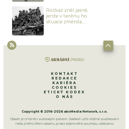
jednotek získají
Rozkaz zněl jasně,
minimálně 8 z 10 bodů
jenže v terénu ho
situace změnila.
Vojenský kvíz zradí i
fanoušky válek, kteří si
věří
KONTAKT
REDAKCE
KARIÉRA
COOKIES
ETICKÝ KODEX
O NÁS
Copyright © 2016-2026 abcMedia Network, s.r.o.
Obsah je chráněn autorským právem. Jakékoli užití včetně publikování
nebo jiného šíření obsahu je bez písemného souhlasu zakázáno.