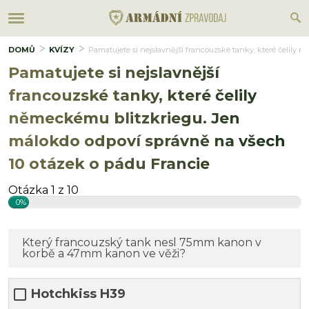
DOMŮ
KVÍZY
Pamatujete si nejslavnější francouzské tanky, které čelily
Pamatujete si nejslavnější
francouzské tanky, které čelily
německému blitzkriegu. Jen
málokdo odpoví správně na všech
10 otázek o pádu Francie
Otázka 1 z 10
0%
Který francouzský tank nesl 75mm kanon v
korbě a 47mm kanon ve věži?
Hotchkiss H39