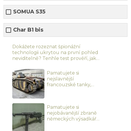
SOMUA S35
Char B1 bis
Dokážete rozeznat špionážní
technologii ukrytou na první pohled
neviditelně? Tenhle test prověří, jak
snadno se necháte zmást
Pamatujete si
nejslavnější
francouzské tanky,
které čelily
německému
blitzkriegu. Jen
Pamatujete si
málokdo odpoví
nejobávanější zbraně
správně na všech 10
německých výsadkářů
otázek o pádu Francie
druhé světové války.
Správní znalci elitních