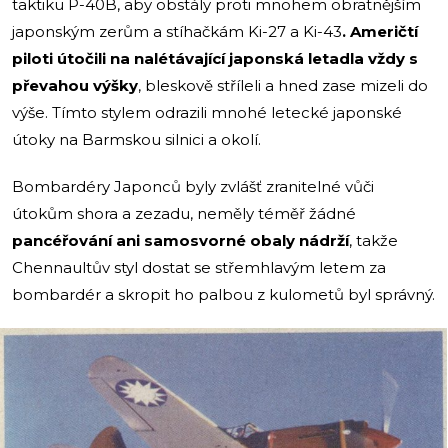
taktiku P-40B, aby obstály proti mnohem obratnějším
japonským zerům a stíhačkám Ki-27 a Ki-43
. Američtí
piloti útočili na nalétávající japonská letadla vždy s
převahou výšky
, bleskově stříleli a hned zase mizeli do
výše. Tímto stylem odrazili mnohé letecké japonské
útoky na Barmskou silnici a okolí.
Bombardéry Japonců byly zvlášť zranitelné vůči
útokům shora a zezadu, neměly téměř žádné
pancéřování ani samosvorné obaly nádrží
, takže
Chennaultův styl dostat se střemhlavým letem za
bombardér a skropit ho palbou z kulometů byl správný.