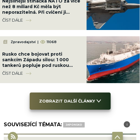
Nejsilnější stíhačka NATO za více
než 8 miliard Kč měla být
neporazitelná. Při cvičení ji
sestřelil obyčejný malý letoun
ČÍST DÁLE
Zpravodajství
|
11068
Rusko chce bojovat proti
sankcím Západu silou: 1 000
tankerů popluje pod ruskou
vlajkou, chránit je budou
ČÍST DÁLE
ozbrojenci námořnictva
ZOBRAZIT DALŠÍ ČLÁNKY
SOUVISEJÍCÍ TÉMATA:
i
i
JAPONSKO