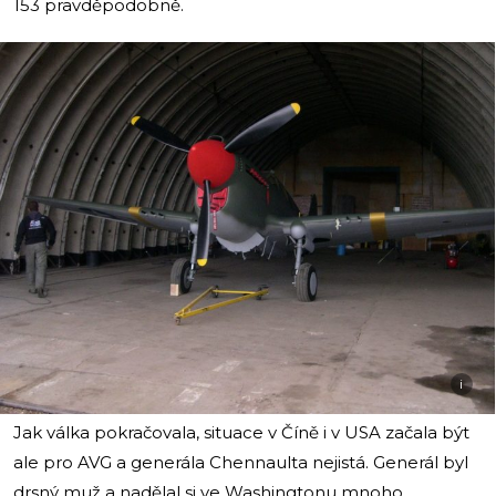
153 pravděpodobně.
i
Jak válka pokračovala, situace v Číně i v USA začala být
ale pro AVG a generála Chennaulta nejistá. Generál byl
drsný muž a nadělal si ve Washingtonu mnoho