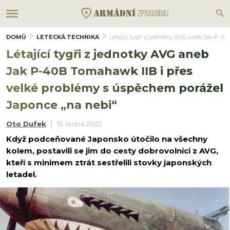
DOMŮ
LETECKÁ TECHNIKA
Létající tygři z jednotky AVG aneb Jak P-4
Létající tygři z jednotky AVG aneb
Jak P-40B Tomahawk IIB i přes
velké problémy s úspěchem porážel
Japonce „na nebi“
Oto Dufek
15. ledna 2022
Když podceňované Japonsko útočilo na všechny
kolem, postavili se jim do cesty dobrovolníci z AVG,
kteří s minimem ztrát sestřelili stovky japonských
letadel.