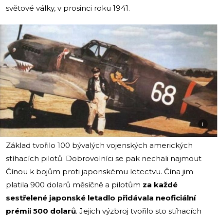
světové války, v prosinci roku 1941.
i
Základ tvořilo 100 bývalých vojenských amerických
stíhacích pilotů. Dobrovolníci se pak nechali najmout
Čínou k bojům proti japonskému letectvu. Čína jim
platila 900 dolarů měsíčně a pilotům
za každé
sestřelené japonské letadlo přidávala neoficiální
prémii 500 dolarů
. Jejich výzbroj tvořilo sto stíhacích