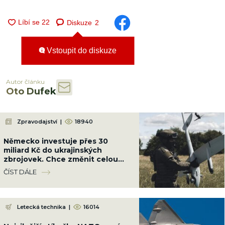
Diskuze
2
Vstoupit do diskuze
Autor článku
Oto Dufek
Zpravodajství
|
18940
Německo investuje přes 30
miliard Kč do ukrajinských
zbrojovek. Chce změnit celou
válku a srazit Rusko na kolena
ČÍST DÁLE
Letecká technika
|
16014