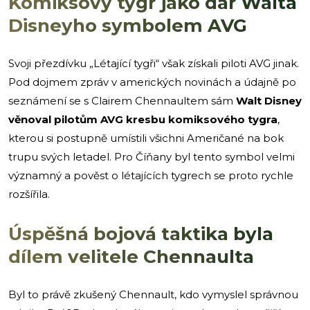
Komiksový tygr jako dar Walta
Disneyho symbolem AVG
Svoji přezdívku „Létající tygři“ však získali piloti AVG jinak.
Pod dojmem zpráv v amerických novinách a údajně po
seznámení se s Clairem Chennaultem sám
Walt Disney
věnoval pilotům AVG kresbu komiksového tygra
,
kterou si postupně umístili všichni Američané na bok
trupu svých letadel. Pro Číňany byl tento symbol velmi
významný a pověst o létajících tygrech se proto rychle
rozšířila.
Úspěšná bojová taktika byla
dílem velitele Chennaulta
Byl to právě zkušený Chennault, kdo vymyslel správnou