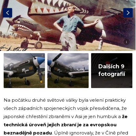
i
Dalších 9
fotografií
Na počátku druhé světové války byla velení prakticky
všech západních spojeneckých vojsk přesvědčena, že
japonské chřestění zbraněmi v Asii je jen humbuk a
že
technická úroveň jejich zbraní je za evropskou
beznadějně pozadu
. Úplně ignorovaly, že v Číně před