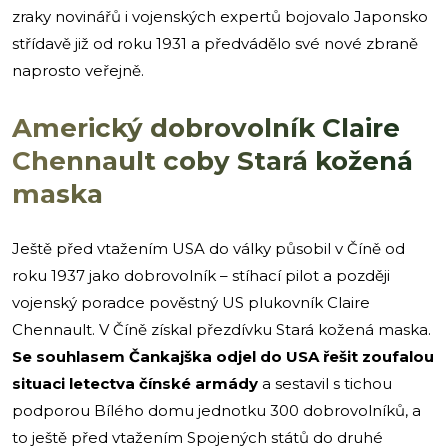
zraky novinářů i vojenských expertů bojovalo Japonsko
střídavě již od roku 1931 a předvádělo své nové zbraně
naprosto veřejně.
Americký dobrovolník Claire
Chennault coby Stará kožená
maska
Ještě před vtažením USA do války působil v Číně od
roku 1937 jako dobrovolník – stíhací pilot a později
vojenský poradce pověstný US plukovník Claire
Chennault. V Číně získal přezdívku Stará kožená maska.
Se souhlasem Čankajška odjel do USA řešit zoufalou
situaci letectva čínské armády
a sestavil s tichou
podporou Bílého domu jednotku 300 dobrovolníků, a
to ještě před vtažením Spojených států do druhé