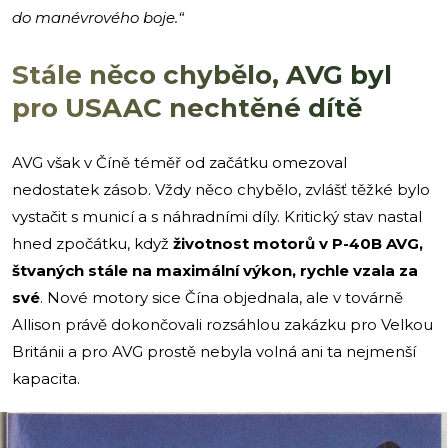
do manévrového boje.“
Stále něco chybělo, AVG byl
pro USAAC nechtěné dítě
AVG však v Číně téměř od začátku omezoval
nedostatek zásob. Vždy něco chybělo, zvlášť těžké bylo
vystačit s municí a s náhradními díly. Kritický stav nastal
hned zpočátku, když
životnost motorů v P-40B AVG,
štvaných stále na maximální výkon, rychle vzala za
své
. Nové motory sice Čína objednala, ale v továrně
Allison právě dokončovali rozsáhlou zakázku pro Velkou
Británii a pro AVG prostě nebyla volná ani ta nejmenší
kapacita.