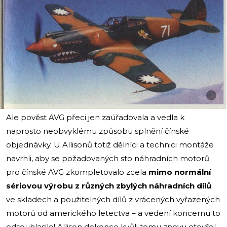
i
Ale pověst AVG přeci jen zaúřadovala a vedla k
naprosto neobvyklému způsobu splnění čínské
objednávky. U Allisonů totiž dělníci a technici montáže
navrhli, aby se požadovaných sto náhradních motorů
pro čínské AVG zkompletovalo zcela
mimo normální
sériovou výrobu z různých zbylých náhradních dílů
ve skladech a použitelných dílů z vrácených vyřazených
motorů od amerického letectva – a vedení koncernu to
odsouhlasilo! Allison dokonce kvůli tomu znovu otevřel