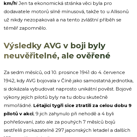
km/h
! Jen ta ekonomická stránka věci byla pro
dodavatele motorů silně mínusová, takže to u Allisonů
už nikdy nezopakovali a na tento zvláštní příběh se
téměř zapomnělo.
Výsledky AVG v boji byly
neuvěřitelné, ale ověřené
Za sedm měsíců, od 10. prosince 1941 do 4. července
1942, kdy AVG bojovala v Číně jako samostatná jednotka,
si dokázala vybudovat naprosto unikátní pověst. Bojové
výkony jejích pilotů byly na tu dobu skutečně
mimořádné.
Létající tygři sice ztratili za celou dobu 9
pilotů v akci
, 9 jich zahynulo při nehodě a 4 byli
pohřešovaní, zato ale za pouhých 7 měsíců bojů
sestřelili prokazatelně 297 japonských letadel a dalších