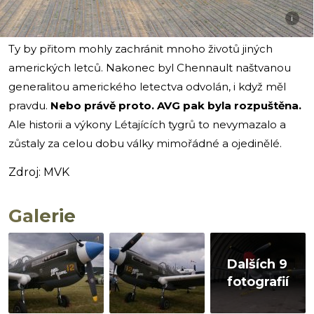
i
Ty by přitom mohly zachránit mnoho životů jiných
amerických letců. Nakonec byl Chennault naštvanou
generalitou amerického letectva odvolán, i když měl
pravdu.
Nebo právě proto. AVG pak byla rozpuštěna.
Ale historii a výkony Létajících tygrů to nevymazalo a
zůstaly za celou dobu války mimořádné a ojedinělé.
Zdroj: MVK
Galerie
Dalších 9
fotografií