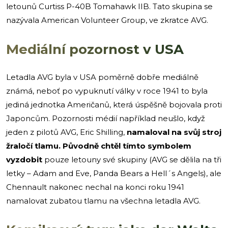
letounů Curtiss P-40B Tomahawk IIB. Tato skupina se
nazývala American Volunteer Group, ve zkratce AVG.
Mediální pozornost v USA
Letadla AVG byla v USA poměrně dobře mediálně
známá, neboť po vypuknutí války v roce 1941 to byla
jediná jednotka Američanů, která úspěšně bojovala proti
Japoncům. Pozornosti médií například neušlo, když
jeden z pilotů AVG, Eric Shilling,
namaloval na svůj stroj
žraločí tlamu. Původně chtěl
tímto symbolem
vyzdobit
pouze letouny své skupiny (AVG se dělila na tři
letky – Adam and Eve, Panda Bears a Hell´s Angels), ale
Chennault nakonec nechal na konci roku 1941
namalovat zubatou tlamu na všechna letadla AVG.