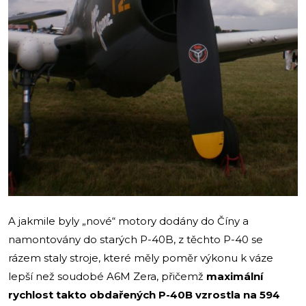
A jakmile byly „nové“ motory dodány do Číny a
namontovány do starých P-40B, z těchto P-40 se
rázem staly stroje, které měly poměr výkonu k váze
lepší než soudobé A6M Zera, přičemž
maximální
rychlost takto obdařených P-40B vzrostla na 594