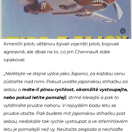
i
Američtí piloti, většinou bývalí vojenští piloti, bojovali
agresivně, ale dbali na to, co jim Chennault stále
opakoval:
„Nelétejte ve stejné výšce jako Japonci, za každou cenu
zůstaňte nad nimi. Pokud uvidíte japonskou stíhačku za
sebou a
máte-li plnou rychlost, okamžitě vystoupejte,
nebo pokud letíte pomaleji
, strmě klesejte a pak to
vytáhněte prudce nahoru. V nejvyšším bodu letu se
prudce otočte. Pak budete mít japonskou stíhačku pod
sebou, nedokáže tak rychle vystoupat a ve střemhlavém
letu je pomalejší než vy. Neútočte zespoda a nechoďte