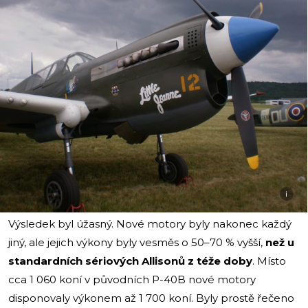
i
Výsledek byl úžasný. Nové motory byly nakonec každý
jiný, ale jejich výkony byly vesměs o 50–70 % vyšší,
než u
standardních sériových Allisonů z téže doby
. Místo
cca 1 060 koní v původních P-40B nové motory
disponovaly výkonem až 1 700 koní. Byly prostě řečeno