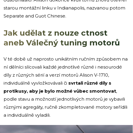
starou montážní linku v Indianapolis, nazvanou potom
Separate and Guot Chinese.
Jak udělat z nouze ctnost
aneb Válečný tuning motorů
V té době už naprosto unikátním ručním způsobem na
ní dělníci slícovali každé jednotlivé různé i nesourodé
díly z různých sérií a verzí motorů Alison V-1710,
individuálně vyvložkovávali či
svrtali různé díly s
protikusy, aby je bylo možné vůbec smontovat
,
podle stavu a možností jednotlivých motorů je vybavili
různými agregáty, ručně zkompletované motory seřídili
a individuálně vyladili.