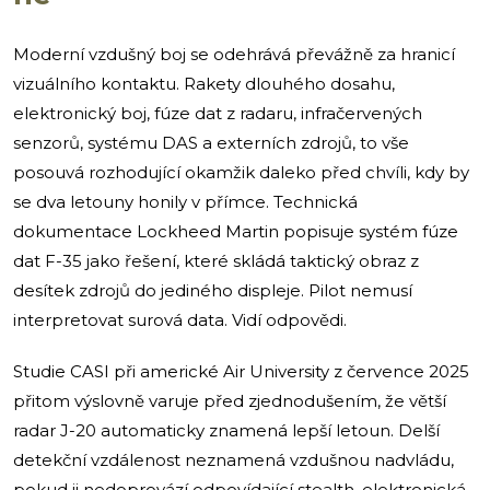
Moderní vzdušný boj se odehrává převážně za hranicí
vizuálního kontaktu. Rakety dlouhého dosahu,
elektronický boj, fúze dat z radaru, infračervených
senzorů, systému DAS a externích zdrojů, to vše
posouvá rozhodující okamžik daleko před chvíli, kdy by
se dva letouny honily v přímce. Technická
dokumentace Lockheed Martin popisuje systém fúze
dat F-35 jako řešení, které skládá taktický obraz z
desítek zdrojů do jediného displeje. Pilot nemusí
interpretovat surová data. Vidí odpovědi.
Studie CASI při americké Air University z července 2025
přitom výslovně varuje před zjednodušením, že větší
radar J-20 automaticky znamená lepší letoun. Delší
detekční vzdálenost neznamená vzdušnou nadvládu,
pokud ji nedoprovází odpovídající stealth, elektronická