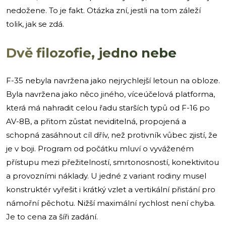
nedožene. To je fakt. Otázka zní, jestli na tom záleží
tolik, jak se zdá.
Dvě filozofie, jedno nebe
F-35 nebyla navržena jako nejrychlejší letoun na obloze.
Byla navržena jako něco jiného, víceúčelová platforma,
která má nahradit celou řadu starších typů od F-16 po
AV-8B, a přitom zůstat neviditelná, propojená a
schopná zasáhnout cíl dřív, než protivník vůbec zjistí, že
je v boji. Program od počátku mluví o vyváženém
přístupu mezi přežitelností, smrtonosností, konektivitou
a provozními náklady. U jedné z variant rodiny musel
konstruktér vyřešit i krátký vzlet a vertikální přistání pro
námořní pěchotu. Nižší maximální rychlost není chyba.
Je to cena za šíři zadání.