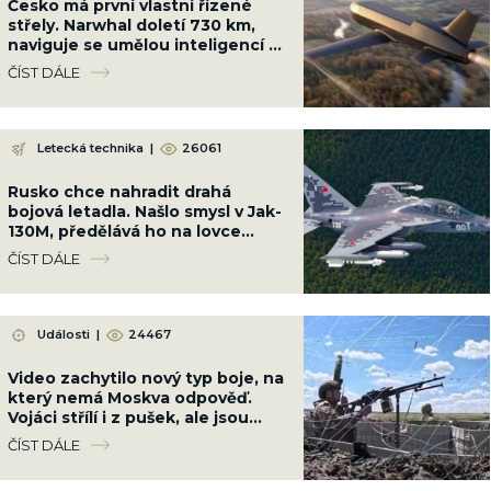
Česko má první vlastní řízené
střely. Narwhal doletí 730 km,
naviguje se umělou inteligencí a
GPS nepotřebuje
ČÍST DÁLE
Letecká technika
|
26061
Rusko chce nahradit drahá
bojová letadla. Našlo smysl v Jak-
130M, předělává ho na lovce
dronů a námořních plavidel
ČÍST DÁLE
Události
|
24467
Video zachytilo nový typ boje, na
který nemá Moskva odpověď.
Vojáci střílí i z pušek, ale jsou
marní
ČÍST DÁLE