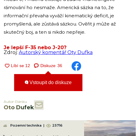
rámování ho nesmaže. Americká sázka na to, že
informační převaha vyváží kinematický deficit, je
promyšlená, ale zůstává sázkou. Ověřit ji může až
skutečný boj, a ten si nikdo nepřeje.
Je lepší F-35 nebo J-20?
Zdroj:
Autorský komentář Oty Dufka
Diskuze
36
Vstoupit do diskuze
Autor článku
Oto Dufek
Pozemní technika
|
25716