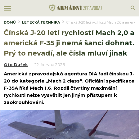
DOMŮ
LETECKÁ TECHNIKA
Čínská J-20 letí rychlostí Mach 2,0 a americk
Čínská J-20 letí rychlostí Mach 2,0 a
americká F-35 ji nemá šanci dohnat.
Prý to nevadí, ale čísla mluví jinak
Oto Dufek
22. června 2026
Americká zpravodajská agentura DIA řadí čínskou J-
20 do kategorie „Mach 2 class“. Oficiální specifikace
F-35A říká Mach 1,6. Rozdíl čtvrtiny maximální
rychlosti nelze vysvětlit jen jiným přístupem k
zaokrouhlování.