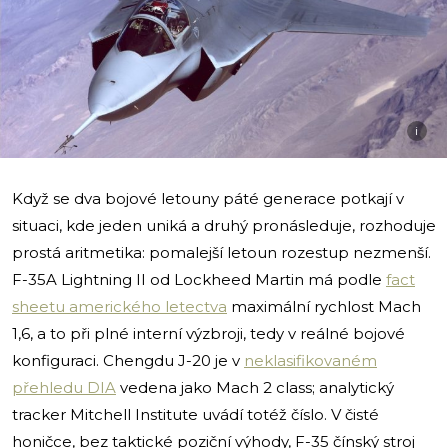
i
Když se dva bojové letouny páté generace potkají v
situaci, kde jeden uniká a druhý pronásleduje, rozhoduje
prostá aritmetika: pomalejší letoun rozestup nezmenší.
F-35A Lightning II od Lockheed Martin má podle
fact
sheetu amerického letectva
maximální rychlost Mach
1,6, a to při plné interní výzbroji, tedy v reálné bojové
konfiguraci. Chengdu J-20 je v
neklasifikovaném
přehledu DIA
vedena jako Mach 2 class; analytický
tracker Mitchell Institute uvádí totéž číslo. V čisté
honičce, bez taktické poziční výhody, F-35 čínský stroj