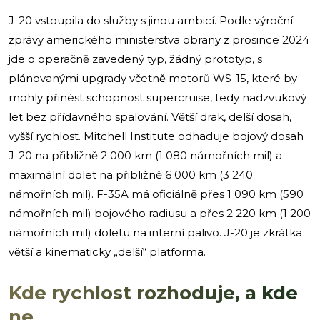
J-20 vstoupila do služby s jinou ambicí. Podle výroční
zprávy amerického ministerstva obrany z prosince 2024
jde o operačně zavedený typ, žádný prototyp, s
plánovanými upgrady včetně motorů WS-15, které by
mohly přinést schopnost supercruise, tedy nadzvukový
let bez přídavného spalování. Větší drak, delší dosah,
vyšší rychlost. Mitchell Institute odhaduje bojový dosah
J-20 na přibližně 2 000 km (1 080 námořních mil) a
maximální dolet na přibližně 6 000 km (3 240
námořních mil). F-35A má oficiálně přes 1 090 km (590
námořních mil) bojového radiusu a přes 2 220 km (1 200
námořních mil) doletu na interní palivo. J-20 je zkrátka
větší a kinematicky „delší“ platforma.
Kde rychlost rozhoduje, a kde
ne