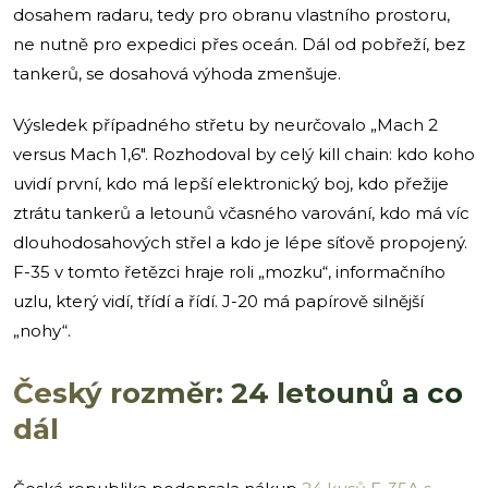
dosahem radaru, tedy pro obranu vlastního prostoru,
ne nutně pro expedici přes oceán. Dál od pobřeží, bez
tankerů, se dosahová výhoda zmenšuje.
Výsledek případného střetu by neurčovalo „Mach 2
versus Mach 1,6″. Rozhodoval by celý kill chain: kdo koho
uvidí první, kdo má lepší elektronický boj, kdo přežije
ztrátu tankerů a letounů včasného varování, kdo má víc
dlouhodosahových střel a kdo je lépe síťově propojený.
F-35 v tomto řetězci hraje roli „mozku“, informačního
uzlu, který vidí, třídí a řídí. J-20 má papírově silnější
„nohy“.
Český rozměr: 24 letounů a co
dál