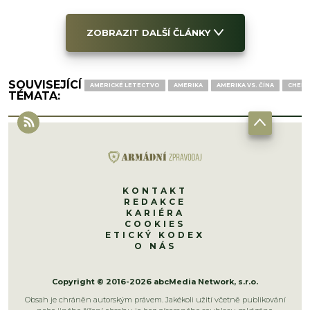
ZOBRAZIT DALŠÍ ČLÁNKY
SOUVISEJÍCÍ
AMERICKÉ LETECTVO
AMERIKA
AMERIKA VS. ČÍNA
CHENG
TÉMATA:
KONTAKT
REDAKCE
KARIÉRA
COOKIES
ETICKÝ KODEX
O NÁS
Copyright © 2016-2026 abcMedia Network, s.r.o.
Obsah je chráněn autorským právem. Jakékoli užití včetně publikování