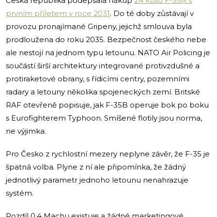
Česká republika podepsala nákup
24 kusů F-35A s
prvním příletem v roce 2031
. Do té doby zůstávají v
provozu pronajímané Gripeny, jejichž smlouva byla
prodloužena do roku 2035. Bezpečnost českého nebe
ale nestojí na jednom typu letounu. NATO Air Policing je
součástí širší architektury integrované protivzdušné a
protiraketové obrany, s řídicími centry, pozemními
radary a letouny několika spojeneckých zemí. Britské
RAF otevřeně popisuje, jak F-35B operuje bok po boku
s Eurofighterem Typhoon. Smíšené flotily jsou norma,
ne výjimka.
Pro Česko z rychlostní mezery neplyne závěr, že F-35 je
špatná volba. Plyne z ní ale připomínka, že žádný
jednotlivý parametr jednoho letounu nenahrazuje
systém.
Rozdíl 0,4 Machu existuje a žádné marketingové