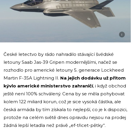
i
České letectvo by rádo nahradilo stávající švédské
letouny Saab Jas-39 Gripen modernějšími, načež se
rozhodlo pro americké letouny 5. generace Lockheed
Martin F-35A Lightning II.
Na jejich dodávku už přitom
kývlo americké ministerstvo zahraničí
, i když obchod
ještě není 100% schválený. Cena by se měla pohybovat
kolem 122 miliard korun, což je sice vysoká částka, ale
česká armáda by tím získala to nejlepší, co je k dispozici,
protože na celém světě dnes opravdu nejsou na prodej
žádná lepší letadla než právě „ef-třicet-pětky“.