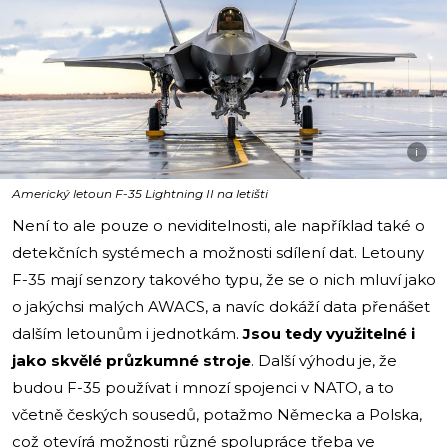
i
Americký letoun F-35 Lightning II na letišti
Není to ale pouze o neviditelnosti, ale například také o
detekčních systémech a možnosti sdílení dat. Letouny
F-35 mají senzory takového typu, že se o nich mluví jako
o jakýchsi malých AWACS, a navíc dokáží data přenášet
dalším letounům i jednotkám.
Jsou tedy využitelné i
jako skvělé průzkumné stroje
. Další výhodu je, že
budou F-35 používat i mnozí spojenci v NATO, a to
včetně českých sousedů, potažmo Německa a Polska,
což otevírá možnosti různé spolupráce třeba ve