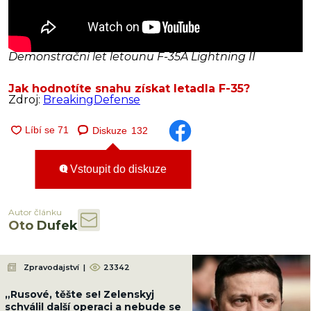
Demonstrační let letounu F-35A Lightning II
Jak hodnotíte snahu získat letadla F-35?
Zdroj:
BreakingDefense
Diskuze
132
Vstoupit do diskuze
Autor článku
Oto Dufek
Zpravodajství
|
23342
„Rusové, těšte se! Zelenskyj
schválil další operaci a nebude se