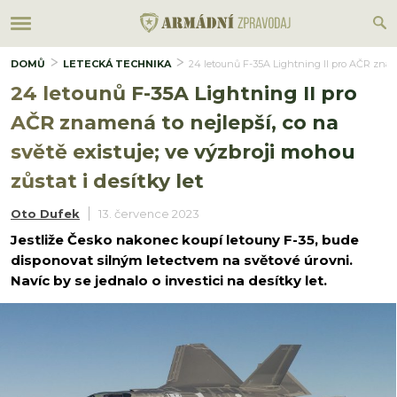
DOMŮ
LETECKÁ TECHNIKA
24 letounů F-35A Lightning II pro AČR znamen
24 letounů F-35A Lightning II pro
AČR znamená to nejlepší, co na
světě existuje; ve výzbroji mohou
zůstat i desítky let
Oto Dufek
13. července 2023
Jestliže Česko nakonec koupí letouny F-35, bude
disponovat silným letectvem na světové úrovni.
Navíc by se jednalo o investici na desítky let.