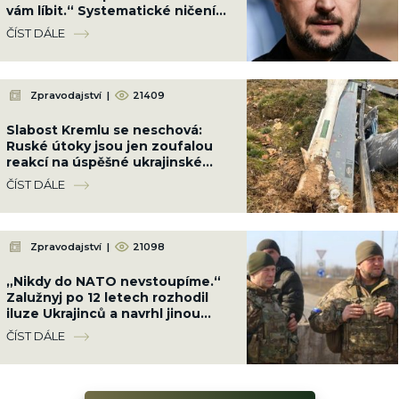
vám líbit.“ Systematické ničení
zla pokračuje
ČÍST DÁLE
Zpravodajství
|
21409
Slabost Kremlu se neschová:
Ruské útoky jsou jen zoufalou
reakcí na úspěšné ukrajinské
údery v zázemí
ČÍST DÁLE
Zpravodajství
|
21098
„Nikdy do NATO nevstoupíme.“
Zalužnyj po 12 letech rozhodil
iluze Ukrajinců a navrhl jinou
cestu, ale ani ta se Rusům nelíbí
ČÍST DÁLE