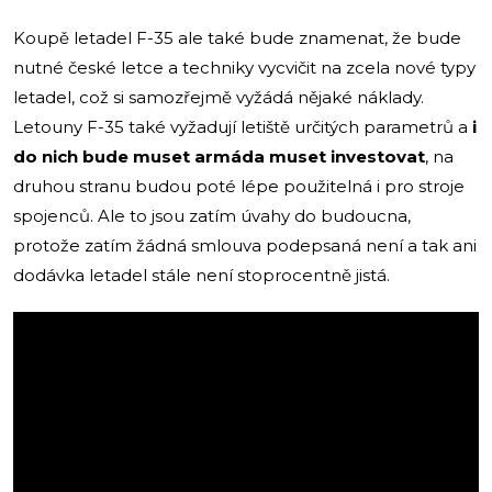
Koupě letadel F-35 ale také bude znamenat, že bude
nutné české letce a techniky vycvičit na zcela nové typy
letadel, což si samozřejmě vyžádá nějaké náklady.
Letouny F-35 také vyžadují letiště určitých parametrů a
i
do nich bude muset armáda muset investovat
, na
druhou stranu budou poté lépe použitelná i pro stroje
spojenců. Ale to jsou zatím úvahy do budoucna,
protože zatím žádná smlouva podepsaná není a tak ani
dodávka letadel stále není stoprocentně jistá.