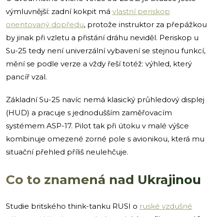
výmluvnější: zadní kokpit má
vlastní periskop
orientovaný dopředu
, protože instruktor za přepážkou
by jinak při vzletu a přistání dráhu neviděl. Periskop u
Su-25 tedy není univerzální vybavení se stejnou funkcí,
mění se podle verze a vždy řeší totéž: výhled, který
pancíř vzal.
Základní Su-25 navíc nemá klasický průhledový displej
(HUD) a pracuje s jednodušším zaměřovacím
systémem ASP-17. Pilot tak při útoku v malé výšce
kombinuje omezené zorné pole s avionikou, která mu
situační přehled příliš neulehčuje.
Co to znamená nad Ukrajinou
Studie britského think-tanku RUSI o
ruské vzdušné