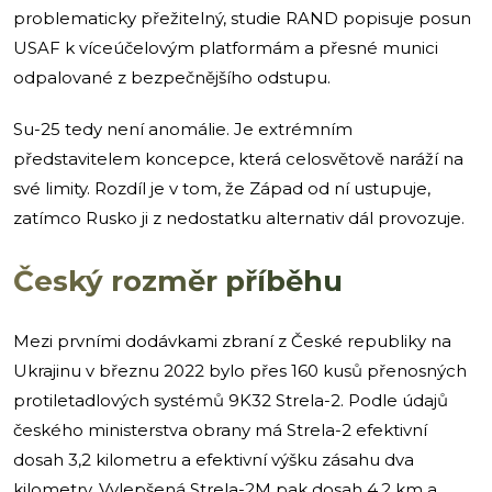
problematicky přežitelný, studie RAND popisuje posun
USAF k víceúčelovým platformám a přesné munici
odpalované z bezpečnějšího odstupu.
Su-25 tedy není anomálie. Je extrémním
představitelem koncepce, která celosvětově naráží na
své limity. Rozdíl je v tom, že Západ od ní ustupuje,
zatímco Rusko ji z nedostatku alternativ dál provozuje.
Český rozměr příběhu
Mezi prvními dodávkami zbraní z České republiky na
Ukrajinu v březnu 2022 bylo přes 160 kusů přenosných
protiletadlových systémů 9K32 Strela-2. Podle údajů
českého ministerstva obrany má Strela-2 efektivní
dosah 3,2 kilometru a efektivní výšku zásahu dva
kilometry. Vylepšená Strela-2M pak dosah 4,2 km a