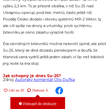
výšku 2,3 km. To je přesně obálka, v níž Su-25 nad
Ukrajinou operují, pod tisíc metrů, často ještě níž.
Později Česko dodalo i stovku systémů MR-2 Viktor, ty
ale cílí spíše na drony a vrtulníky; proti rychlému
bitevníku je okno zásahu výrazně horší.
Éra obrněných bitevníků možná nekončí úplně, ale pilot
Su-25, který se dívá dozadu periskopem a doufá, že
titanová vana vydrží ještě jeden zásah, ví líp než kdokoli
jiný, kolik ta éra stojí.
Jak schopný je dnes Su-25?
Zdroj:
Autorský komentář Oto Dufka
Diskuze
5
Vstoupit do diskuze