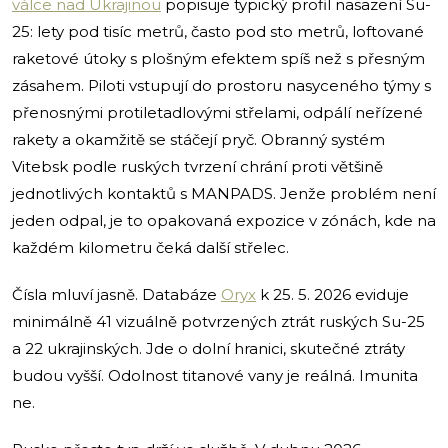
válce nad Ukrajinou
popisuje typický profil nasazení Su-
25: lety pod tisíc metrů, často pod sto metrů, loftované
raketové útoky s plošným efektem spíš než s přesným
zásahem. Piloti vstupují do prostoru nasyceného týmy s
přenosnými protiletadlovými střelami, odpálí neřízené
rakety a okamžitě se stáčejí pryč. Obranný systém
Vitebsk podle ruských tvrzení chrání proti většině
jednotlivých kontaktů s MANPADS. Jenže problém není
jeden odpal, je to opakovaná expozice v zónách, kde na
každém kilometru čeká další střelec.
Čísla mluví jasně. Databáze
Oryx
k 25. 5. 2026 eviduje
minimálně 41 vizuálně potvrzených ztrát ruských Su-25
a 22 ukrajinských. Jde o dolní hranici, skutečné ztráty
budou vyšší. Odolnost titanové vany je reálná. Imunita
ne.