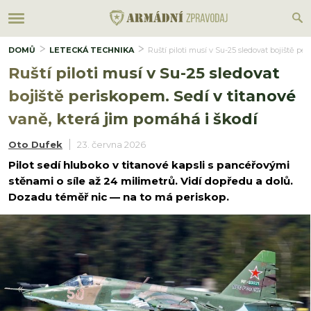
DOMŮ
LETECKÁ TECHNIKA
Ruští piloti musí v Su-25 sledovat bojiště pe
Ruští piloti musí v Su-25 sledovat
bojiště periskopem. Sedí v titanové
vaně, která jim pomáhá i škodí
Oto Dufek
23. června 2026
Pilot sedí hluboko v titanové kapsli s pancéřovými
stěnami o síle až 24 milimetrů. Vidí dopředu a dolů.
Dozadu téměř nic — na to má periskop.