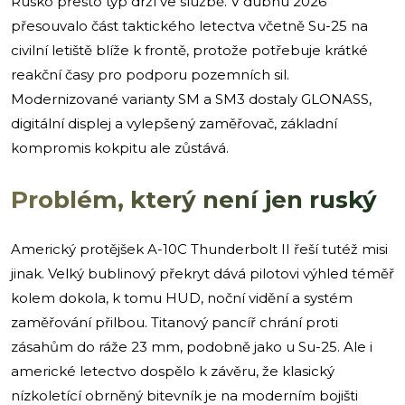
Rusko přesto typ drží ve službě. V dubnu 2026
přesouvalo část taktického letectva včetně Su-25 na
civilní letiště blíže k frontě, protože potřebuje krátké
reakční časy pro podporu pozemních sil.
Modernizované varianty SM a SM3 dostaly GLONASS,
digitální displej a vylepšený zaměřovač, základní
kompromis kokpitu ale zůstává.
Problém, který není jen ruský
Americký protějšek A-10C Thunderbolt II řeší tutéž misi
jinak. Velký bublinový překryt dává pilotovi výhled téměř
kolem dokola, k tomu HUD, noční vidění a systém
zaměřování přilbou. Titanový pancíř chrání proti
zásahům do ráže 23 mm, podobně jako u Su-25. Ale i
americké letectvo dospělo k závěru, že klasický
nízkoletící obrněný bitevník je na moderním bojišti