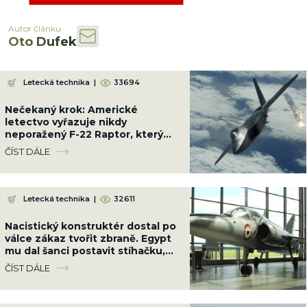
Autor článku
Oto Dufek
Letecká technika
|
33694
Nečekaný krok: Americké
letectvo vyřazuje nikdy
neporažený F-22 Raptor, který
zničí jakékoliv letadlo světa
ČÍST DÁLE
Letecká technika
|
32611
Nacistický konstruktér dostal po
válce zákaz tvořit zbraně. Egypt
mu dal šanci postavit stíhačku,
která překonala MiG-21
ČÍST DÁLE