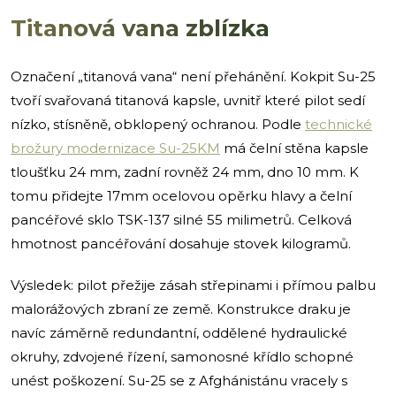
Titanová vana zblízka
Označení „titanová vana“ není přehánění. Kokpit Su-25
tvoří svařovaná titanová kapsle, uvnitř které pilot sedí
nízko, stísněně, obklopený ochranou. Podle
technické
brožury modernizace Su-25KM
má čelní stěna kapsle
tloušťku 24 mm, zadní rovněž 24 mm, dno 10 mm. K
tomu přidejte 17mm ocelovou opěrku hlavy a čelní
pancéřové sklo TSK-137 silné 55 milimetrů. Celková
hmotnost pancéřování dosahuje stovek kilogramů.
Výsledek: pilot přežije zásah střepinami i přímou palbu
malorážových zbraní ze země. Konstrukce draku je
navíc záměrně redundantní, oddělené hydraulické
okruhy, zdvojené řízení, samonosné křídlo schopné
unést poškození. Su-25 se z Afghánistánu vracely s