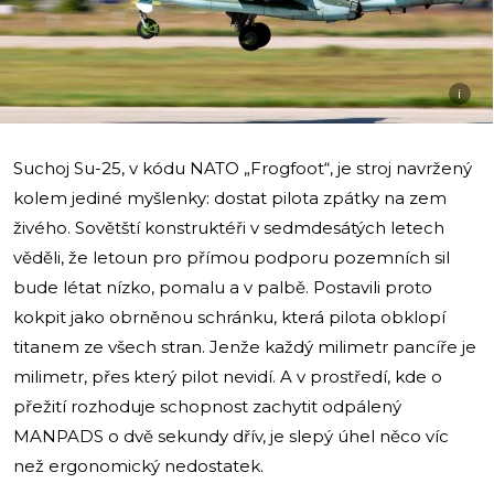
i
Suchoj Su-25, v kódu NATO „Frogfoot“, je stroj navržený
kolem jediné myšlenky: dostat pilota zpátky na zem
živého. Sovětští konstruktéři v sedmdesátých letech
věděli, že letoun pro přímou podporu pozemních sil
bude létat nízko, pomalu a v palbě. Postavili proto
kokpit jako obrněnou schránku, která pilota obklopí
titanem ze všech stran. Jenže každý milimetr pancíře je
milimetr, přes který pilot nevidí. A v prostředí, kde o
přežití rozhoduje schopnost zachytit odpálený
MANPADS o dvě sekundy dřív, je slepý úhel něco víc
než ergonomický nedostatek.