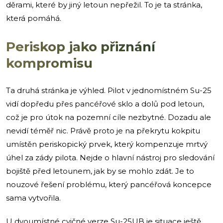
děrami, které by jiný letoun nepřežil. To je ta stránka,
která pomáhá.
Periskop jako přiznání
kompromisu
Ta druhá stránka je výhled. Pilot v jednomístném Su-25
vidí dopředu přes pancéřové sklo a dolů pod letoun,
což je pro útok na pozemní cíle nezbytné. Dozadu ale
nevidí téměř nic. Právě proto je na překrytu kokpitu
umístěn periskopický prvek, který kompenzuje mrtvý
úhel za zády pilota. Nejde o hlavní nástroj pro sledování
bojiště před letounem, jak by se mohlo zdát. Je to
nouzové řešení problému, který pancéřová koncepce
sama vytvořila.
U dvoumístné cvičné verze Su-25UB je situace ještě