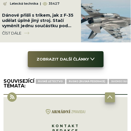
Letecká technika
|
35427
Dánové přišli s trikem, jak z F-35
udělat úplně jiný stroj. Stačí
vyměnit jednu součástku pod
trupem a nasadit modul Terma
ČÍST DÁLE
ZOBRAZIT DALŠÍ ČLÁNKY
SOUVISEJÍCÍ
RUSKÉ LETECTVO
RUSKO (RUSKÁ FEDERACE)
SUCHOJ SU-2
TÉMATA:
KONTAKT
REDAKCE