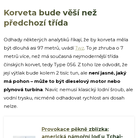
Korveta bude věší než
předchozí třída
Odhady některých analytiků říkají, že by korveta měla
být dlouhá asi 97 metrů, uvádí
Twz
. To je zhruba o 7
metrů více, než má současná nejmodernější třída
čínských korvet, tedy Type 056. Z toho lze odvodit, že
její výtlak bude kolem 2 tisíc tun, ale
není jasné, jaký
má pohon – může to být dieselový motor nebo
plynová turbína
. Navíc nemusí klasický lodní šroub, ale
vodní trysku, nicméně odhadovat rychlost ani dosah
nelze.
Provokace pěkně zblízka:
americká námořní loď u Tchaj-