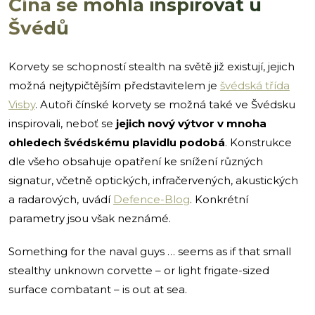
Čína se mohla inspirovat u
Švédů
Korvety se schopností stealth na světě již existují, jejich
možná nejtypičtějším představitelem je
švédská třída
Visby
. Autoři čínské korvety se možná také ve Švédsku
inspirovali, neboť se
jejich nový výtvor v mnoha
ohledech švédskému plavidlu podobá
. Konstrukce
dle všeho obsahuje opatření ke snížení různých
signatur, včetně optických, infračervených, akustických
a radarových, uvádí
Defence-Blog
. Konkrétní
parametry jsou však neznámé.
Something for the naval guys … seems as if that small
stealthy unknown corvette – or light frigate-sized
surface combatant – is out at sea.