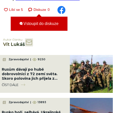
Diskuze
0
Vstoupit do diskuze
Autor článku
Vít Lukáš
Zpravodajství
|
9250
Rusům dávají po hubě
dobrovolníci z 72 zemí světa.
Skoro polovina jich přijela z
Latinské Ameriky
ČÍST DÁLE
Zpravodajství
|
13893
Rusko hoří, selhává. Ukrajinské