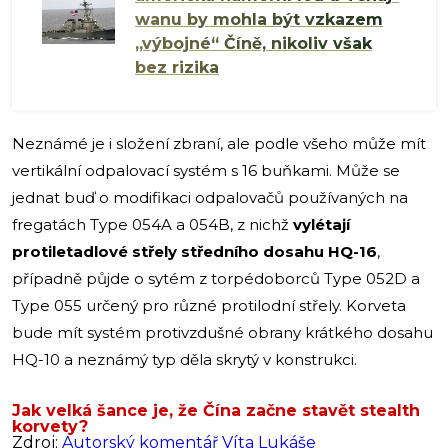
wanu by mohla být vzkazem
„výbojné“ Číně, nikoliv však
bez rizika
Neznámé je i složení zbraní, ale podle všeho může mít
vertikální odpalovací systém s 16 buňkami. Může se
jednat buď o modifikaci odpalovačů používaných na
fregatách Type 054A a 054B, z nichž
vylétají
protiletadlové střely středního dosahu HQ-16
,
případně půjde o sytém z torpédoborců Type 052D a
Type 055 určený pro různé protilodní střely. Korveta
bude mít systém protivzdušné obrany krátkého dosahu
HQ-10 a neznámý typ děla skrytý v konstrukci.
Jak velká šance je, že Čína začne stavět stealth
korvety?
Zdroj:
Autorský komentář Víta Lukáše