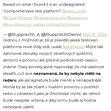
Based on what i found it is an undesignated
“comprehensive test platform”.
@AlexLuck9
@CovertShores
@navalnewscom
@xaviervav
@horobeyo
pic.twitter.com/gjQIcUmwor
— @Rupprecht_A (@RupprechtDeino)
May 12, 2024
Jednou z možností je, že je plavidlo jakási testovací
platforma nové třídy lodí, uvádí
NavalNews
. Může tak
zahrnovat zkoušky nových zbraňových systémů,
senzorů a pohonu, ale přesné podrobnosti nejsou
známé. Tvary korvety jasně napovídají, že má vlastnost
stealth, což sice
neznamená, že by nebyla vidět na
radaru
, ale její signatura bude menší a nenápadnější.
Mohla by se tak ztratit v hustém provozu u pobřeží
nebo v oblastech jako je Jihočínské moře, do něhož
bude nejspíše určena, a díky tomu bude schopna
nečekaně udeřit.