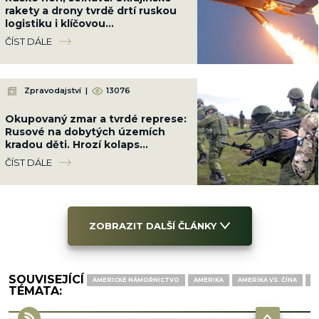
rakety a drony tvrdě drtí ruskou
logistiku i klíčovou
infrastrukturu, vojáci se nehnou
ČÍST DÁLE
Zpravodajství
|
13076
Okupovaný zmar a tvrdé represe:
Rusové na dobytých územích
kradou děti. Hrozí kolaps
dodávek elektřiny i vody
ČÍST DÁLE
ZOBRAZIT DALŠÍ ČLÁNKY
SOUVISEJÍCÍ
AMERICKÉ NÁMOŘNICTVO
AMERIKA
AMERIKA VS. ČÍNA
ČÍ
TÉMATA: