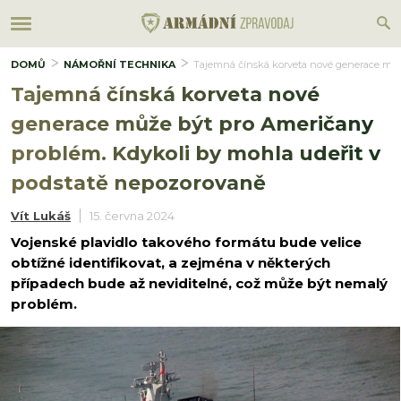
DOMŮ
NÁMOŘNÍ TECHNIKA
Tajemná čínská korveta nové generace můž
Tajemná čínská korveta nové
generace může být pro Američany
problém. Kdykoli by mohla udeřit v
podstatě nepozorovaně
Vít Lukáš
15. června 2024
Vojenské plavidlo takového formátu bude velice
obtížné identifikovat, a zejména v některých
případech bude až neviditelné, což může být nemalý
problém.