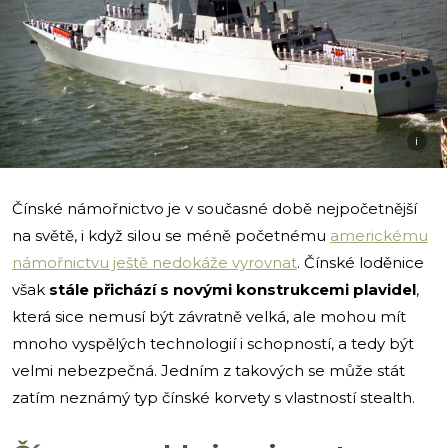
i
Čínské námořnictvo je v současné době nejpočetnější
na světě, i když silou se méně početnému
americkému
námořnictvu ještě nedokáže vyrovnat
. Čínské loděnice
však
stále přichází s novými konstrukcemi plavidel
,
která sice nemusí být závratně velká, ale mohou mít
mnoho vyspělých technologií i schopností, a tedy být
velmi nebezpečná. Jedním z takových se může stát
zatím neznámý typ čínské korvety s vlastností stealth.