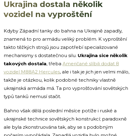
Ukrajina dostala několik
vozidel na vyproštění
Kdyby Západní tanky do bahna na Ukrajině zapadly,
znamená to pro armádu veliký problém. K vyproštění
takto těžkých strojů jsou zapotřebí specializované
mechanismy s dostatečnou silu.
Ukrajina sice několik
takových dostala
, třeba
Američané slíbili dodat 8
vozidel M88A2 Hercules
, ale i tak je jich jen velmi málo,
takže je otázkou, kolik podobné techniky vlastně
ukrajinská armáda má. Ta pro vyprošťování sovětských
typů tanků nemusí stačit.
Bahno však dělá poslední měsíce potíže i ruské a
ukrajinské technice sovětských konstrukcí; paradoxně
ale byla zkonstruována tak, aby se s podobným
počasím vypořádala. Zapadlá vozidla bylo možné