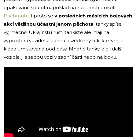
opakovaně spatřit například na záběrech z okolí
Bachmutu
. I proto se
v posledních měsících bojových
akcí většinou účastní jenom pěchota
; tanky spíše
výjimečně. Ukrajinští i ruští tankisté ale mají na
vyproštění vozidel z bahna osvědčený trik, kterým je
kláda umisťovaná pod pásy. Mnohé tanky, ale i další
vozidla, ji s sebou vozí v zadní části nebo na boku.