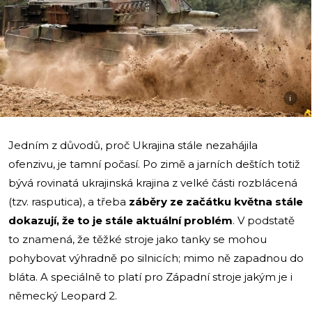
i
Jedním z důvodů, proč Ukrajina stále nezahájila
ofenzivu, je tamní počasí. Po zimě a jarních deštích totiž
bývá rovinatá ukrajinská krajina z velké části rozblácená
(tzv. rasputica), a třeba
záběry ze začátku května stále
dokazují, že to je stále aktuální problém
. V podstatě
to znamená, že těžké stroje jako tanky se mohou
pohybovat výhradně po silnicích; mimo ně zapadnou do
bláta. A speciálně to platí pro Západní stroje jakým je i
německý Leopard 2.