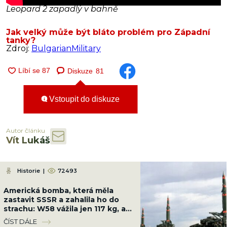
Leopard 2 zapadlý v bahně
Jak velký může být bláto problém pro Západní
tanky?
Zdroj:
BulgarianMilitary
Diskuze
81
Vstoupit do diskuze
Autor článku
Vít Lukáš
Historie
|
72493
Americká bomba, která měla
zastavit SSSR a zahalila ho do
strachu: W58 vážila jen 117 kg, ale
měla sílu 200 kilotun
ČÍST DÁLE