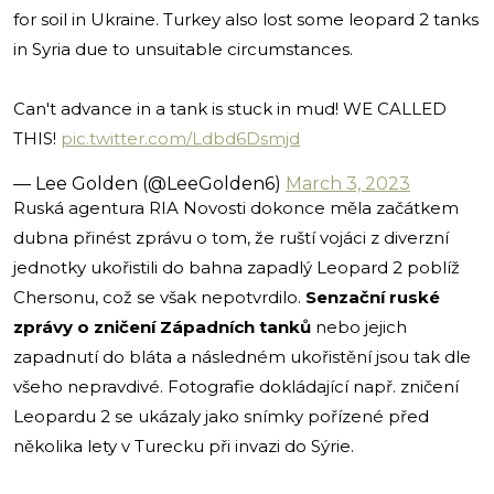
for soil in Ukraine. Turkey also lost some leopard 2 tanks
in Syria due to unsuitable circumstances.
Can't advance in a tank is stuck in mud! WE CALLED
THIS!
pic.twitter.com/Ldbd6Dsmjd
— Lee Golden (@LeeGolden6)
March 3, 2023
Ruská agentura RIA Novosti dokonce měla začátkem
dubna přinést zprávu o tom, že ruští vojáci z diverzní
jednotky ukořistili do bahna zapadlý Leopard 2 poblíž
Chersonu, což se však nepotvrdilo.
Senzační ruské
zprávy o zničení Západních tanků
nebo jejich
zapadnutí do bláta a následném ukořistění jsou tak dle
všeho nepravdivé. Fotografie dokládající např. zničení
Leopardu 2 se ukázaly jako snímky pořízené před
několika lety v Turecku při invazi do Sýrie.