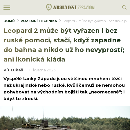
DOMŮ
POZEMNÍ TECHNIKA
Leopard 2 může být vyřazen i bez ruské pom
Leopard 2 může být vyřazen i bez
ruské pomoci, stačí, když zapadne
do bahna a nikdo už ho nevyprostí;
ani ikonická kláda
Vít Lukáš
11. května 2023
Vyspělé tanky Západu jsou většinou mnohem těžší
než ukrajinské nebo ruské, kvůli čemuž se nemohou
pohybovat na východním bojišti tak „neomezeně“; i
když to zkouší.