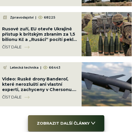
Zpravodajství
|
68225
Rusové zuří, EU otevře Ukrajině
přístup k britským zbraním za 1,5
bilionu Kč a „Rusáci“ pocítí peklo
na zemi
ČÍST DÁLE
Letecká technika
|
66443
Video: Ruské drony Banderoľ,
které nerozluští ani vlastní
experti, zachyceny v Chersonu.
Ukrajinci se proti ni neumí bránit
ČÍST DÁLE
ZOBRAZIT DALŠÍ ČLÁNKY